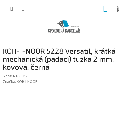
Přejít
NÁKUP
na
obsah
KOŠÍK
KOH-I-NOOR 5228 Versatil, krátká
mechanická (padací) tužka 2 mm,
kovová, černá
5228CN1005KK
Značka:
KOH-I-NOOR