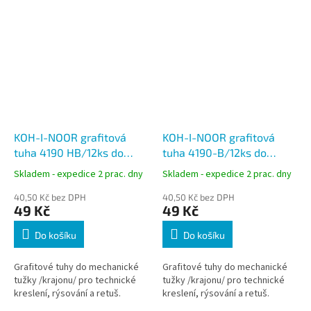
KOH-I-NOOR grafitová
KOH-I-NOOR grafitová
tuha 4190 HB/12ks do
tuha 4190-B/12ks do
Versatil, tuha 2mm
Versatil, tuha 2mm
Skladem - expedice 2 prac. dny
Skladem - expedice 2 prac. dny
40,50 Kč bez DPH
40,50 Kč bez DPH
49 Kč
49 Kč
Do košíku
Do košíku
Grafitové tuhy do mechanické
Grafitové tuhy do mechanické
tužky /krajonu/ pro technické
tužky /krajonu/ pro technické
kreslení, rýsování a retuš.
kreslení, rýsování a retuš.