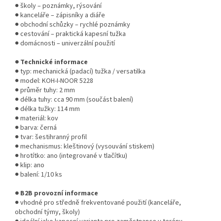
● školy – poznámky, rýsování
● kanceláře – zápisníky a diáře
● obchodní schůzky – rychlé poznámky
● cestování – praktická kapesní tužka
● domácnosti – univerzální použití
● Technické informace
● typ: mechanická (padací) tužka / versatilka
● model: KOH-I-NOOR 5228
● průměr tuhy: 2 mm
● délka tuhy: cca 90 mm (součást balení)
● délka tužky: 114 mm
● materiál: kov
● barva: černá
● tvar: šestihranný profil
● mechanismus: kleštinový (vysouvání stiskem)
● hrotítko: ano (integrované v tlačítku)
● klip: ano
● balení: 1/10 ks
● B2B provozní informace
● vhodné pro středně frekventované použití (kanceláře,
obchodní týmy, školy)