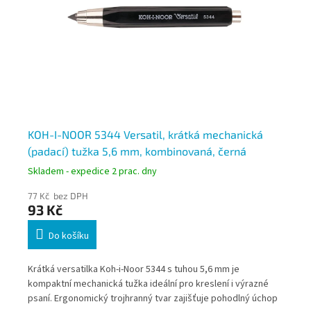
KOH-I-NOOR 5344 Versatil, krátká mechanická
KO
(padací) tužka 5,6 mm, kombinovaná, černá
tu
Skladem - expedice 2 prac. dny
Skl
77 Kč bez DPH
131
93 Kč
15
Do košíku
pem
Krátká versatilka Koh-i-Noor 5344 s tuhou 5,6 mm je
Záp
kompaktní mechanická tužka ideální pro kreslení i výrazné
560
hou
psaní. Ergonomický trojhranný tvar zajišťuje pohodlný úchop
poz