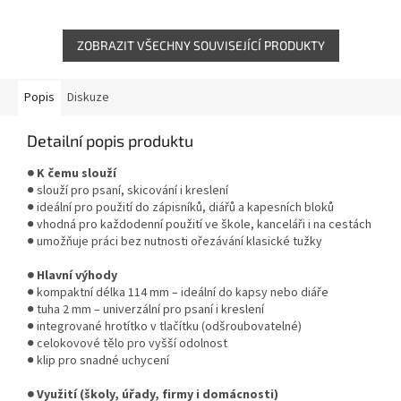
ZOBRAZIT VŠECHNY SOUVISEJÍCÍ PRODUKTY
Popis
Diskuze
Detailní popis produktu
● K čemu slouží
● slouží pro psaní, skicování i kreslení
● ideální pro použití do zápisníků, diářů a kapesních bloků
● vhodná pro každodenní použití ve škole, kanceláři i na cestách
● umožňuje práci bez nutnosti ořezávání klasické tužky
● Hlavní výhody
● kompaktní délka 114 mm – ideální do kapsy nebo diáře
● tuha 2 mm – univerzální pro psaní i kreslení
● integrované hrotítko v tlačítku (odšroubovatelné)
● celokovové tělo pro vyšší odolnost
● klip pro snadné uchycení
● Využití (školy, úřady, firmy i domácnosti)