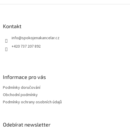
při práci. Vhodná pro školu, ateliér i každodenní použití.
umo
Z
řeš
á
p
a
Kontakt
t
info
@
spokojenakancelar.cz
í
+420 737 207 892
Informace pro vás
Podmínky doručování
Obchodní podmínky
Podmínky ochrany osobních údajů
Odebírat newsletter