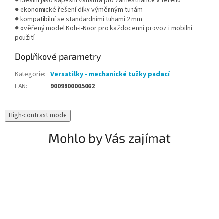
● ideální jako kapesní varianta pro zaměstnance v terénu
● ekonomické řešení díky výměnným tuhám
● kompatibilní se standardními tuhami 2 mm
● ověřený model Koh-i-Noor pro každodenní provoz i mobilní
použití
Doplňkové parametry
Kategorie
:
Versatilky - mechanické tužky padací
EAN
:
9009900005062
High-contrast mode
Mohlo by Vás zajímat