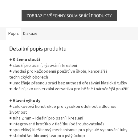
ZOBRAZIT VŠECHNY SOUVISEJÍCÍ PRODUKTY
Popis
Diskuze
Detailní popis produktu
● K čemu slouží
● slouží pro psaní, rýsování i kreslení
● vhodná pro každodenní použití ve škole, kanceláři i
technických oborech
● umožňuje přesnou práci bez nutnosti ořezávání klasické tužky
● ideální jako univerzální versatilka pro běžné i náročnější použití
● Hlavní výhody
● celokovová konstrukce pro vysokou odolnost a dlouhou
životnost
● tuha 2 mm – ideální pro psaní i kreslení
● integrované hrotítko v tlačítku (odšroubovatelné)
● spolehlivý kleštinový mechanismus pro plynulé vysouvání tuhy
● stabilní šestihranný tvar pro jistý úchop