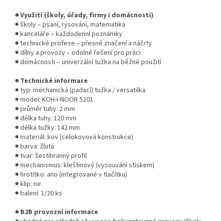
● Využití (školy, úřady, firmy i domácnosti)
● školy – psaní, rýsování, matematika
● kanceláře – každodenní poznámky
● technické profese – přesné značení a náčrty
● dílny a provozy – odolné řešení pro práci
● domácnosti – univerzální tužka na běžné použití
● Technické informace
● typ: mechanická (padací) tužka / versatilka
● model: KOH-I-NOOR 5201
● průměr tuhy: 2 mm
● délka tuhy: 120 mm
● délka tužky: 142 mm
● materiál: kov (celokovová konstrukce)
● barva: žlutá
● tvar: šestihranný profil
● mechanismus: kleštinový (vysouvání stiskem)
● hrotítko: ano (integrované v tlačítku)
● klip: ne
● balení: 1/20 ks
● B2B provozní informace