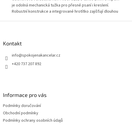
je odolná mechanická tužka pro přesné psaní i kreslení.
odo
Robustní konstrukce a integrované hrotítko zajišťují dlouhou
Ele
životnost a pohodlné použití. Vhodná pro školu, kancelář i
mec
Z
technickou praxi.
kan
á
p
a
Kontakt
t
info
@
spokojenakancelar.cz
í
+420 737 207 892
Informace pro vás
Podmínky doručování
Obchodní podmínky
Podmínky ochrany osobních údajů