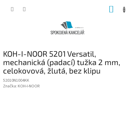
Přejít
NÁKUP
na
obsah
KOŠÍK
KOH-I-NOOR 5201 Versatil,
mechanická (padací) tužka 2 mm,
celokovová, žlutá, bez klipu
52010N1004KK
Značka:
KOH-I-NOOR