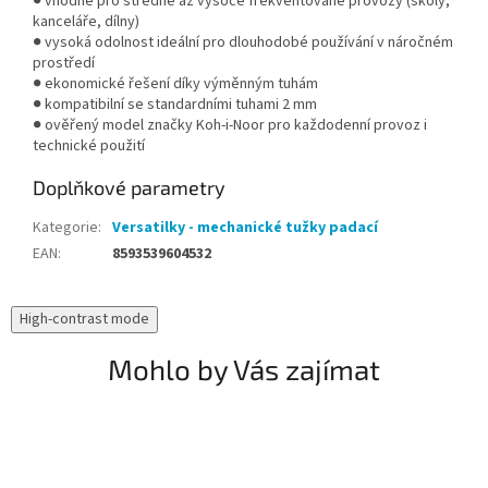
● vhodné pro středně až vysoce frekventované provozy (školy,
kanceláře, dílny)
● vysoká odolnost ideální pro dlouhodobé používání v náročném
prostředí
● ekonomické řešení díky výměnným tuhám
● kompatibilní se standardními tuhami 2 mm
● ověřený model značky Koh-i-Noor pro každodenní provoz i
technické použití
Doplňkové parametry
Kategorie
:
Versatilky - mechanické tužky padací
EAN
:
8593539604532
High-contrast mode
Mohlo by Vás zajímat
A
V