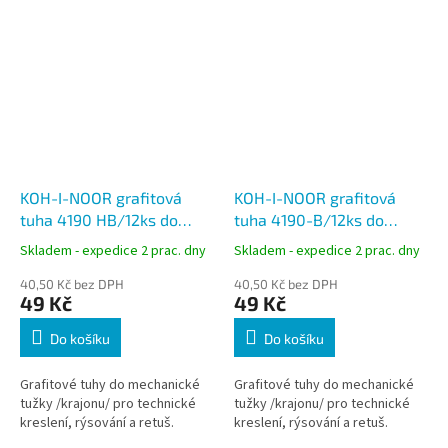
KOH-I-NOOR grafitová
KOH-I-NOOR grafitová
tuha 4190 HB/12ks do
tuha 4190-B/12ks do
Versatil, tuha 2mm
Versatil, tuha 2mm
Skladem - expedice 2 prac. dny
Skladem - expedice 2 prac. dny
40,50 Kč bez DPH
40,50 Kč bez DPH
49 Kč
49 Kč
Do košíku
Do košíku
Grafitové tuhy do mechanické
Grafitové tuhy do mechanické
tužky /krajonu/ pro technické
tužky /krajonu/ pro technické
kreslení, rýsování a retuš.
kreslení, rýsování a retuš.