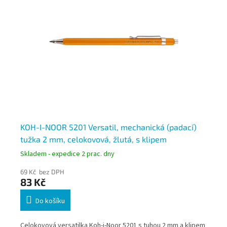
)
KOH-I-NOOR 5201 Versatil, mechanická (padací)
KO
tužka 2 mm, celokovová, žlutá, s klipem
tu
Skladem - expedice 2 prac. dny
Skl
69 Kč bez DPH
65
83 Kč
79
Do košíku
 s
Celokovová versatilka Koh-i-Noor 5201 s tuhou 2 mm a klipem
Cel