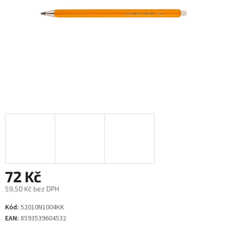
72 Kč
59,50 Kč bez DPH
Měrná
Kód:
52010N1004KK
cena:
EAN:
8593539604532