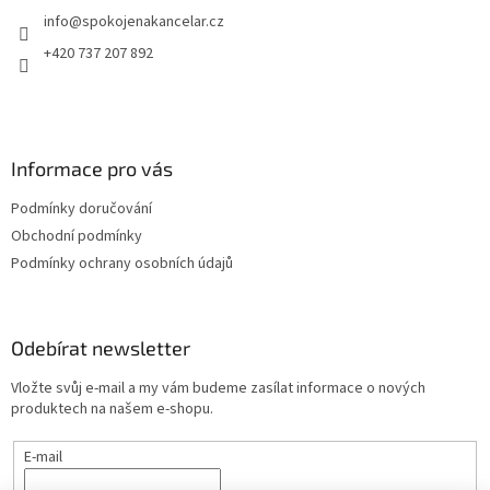
t
info
@
spokojenakancelar.cz
í
+420 737 207 892
Informace pro vás
Podmínky doručování
Obchodní podmínky
Podmínky ochrany osobních údajů
Odebírat newsletter
Vložte svůj e-mail a my vám budeme zasílat informace o nových
produktech na našem e-shopu.
E-mail