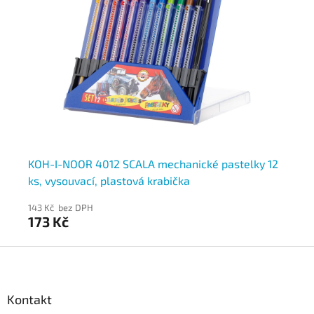
KOH-I-NOOR 4012 SCALA mechanické pastelky 12
KO
ks, vysouvací, plastová krabička
pa
143 Kč bez DPH
22
173 Kč
2
Z
á
p
a
Kontakt