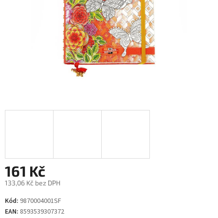
161 Kč
133,06 Kč bez DPH
Měrná
Kód:
9870004001SF
cena:
EAN:
8593539307372