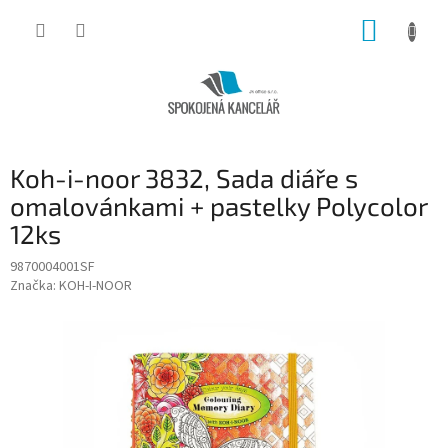
Přejít
NÁKUP
na
obsah
KOŠÍK
Koh-i-noor 3832, Sada diáře s
omalovánkami + pastelky Polycolor
12ks
9870004001SF
Značka:
KOH-I-NOOR