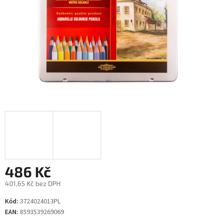
486 Kč
401,65 Kč bez DPH
Měrná
Kód:
3724024013PL
cena:
EAN:
8593539269069