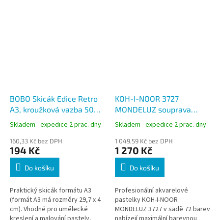
BOBO Skicák Edice Retro
KOH-I-NOOR 3727
A3, kroužková vazba 50
MONDELUZ souprava
listů
akvarelových pastelek, 72
Skladem - expedice 2 prac. dny
Skladem - expedice 2 prac. dny
barev, kovová kazeta
160,33 Kč bez DPH
1 049,59 Kč bez DPH
194 Kč
1 270 Kč
Do košíku
Do košíku
Praktický skicák formátu A3
Profesionální akvarelové
(formát A3 má rozměry 29,7 x 4
pastelky KOH-I-NOOR
cm). Vhodné pro umělecké
MONDELUZ 3727 v sadě 72 barev
kreslení a malování pastely,
nabízejí maximální barevnou