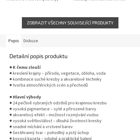
pastelkami, tuhou nebo
škálu, vysokou pigmentaci a
obyčejnou tužkou.
možnost rozmývání vodou.
Umožňují kombinaci...
ZOBRAZIT VŠECHNY SOUVISEJÍCÍ PRODUKTY
Popis
Diskuze
Detailní popis produktu
● K čemu slouží
● kreslení krajiny – příroda, vegetace, obloha, voda
● kombinace suché kresby a akvarelové techniky
● tvorba atmosférických scén a přechodů
● Hlavní výhody
● 24 pečlivě vybraných odstínů pro krajinnou kresbu
● vysoká pigmentace – syté a přirozené barvy
● akvarelový efekt – možnost rozmývání vodou
● vysoká světlostálost – dlouhá životnost kresby
● snadné míchání a vrstvení barev
● šestihranný tvar – pohodlný a jistý úchop
● kovová kazeta – odolné a praktické balení