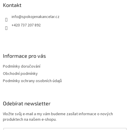
a
Kontakt
t
info
@
spokojenakancelar.cz
í
+420 737 207 892
Informace pro vás
Podmínky doručování
Obchodní podmínky
Podmínky ochrany osobních údajů
Odebírat newsletter
Vložte svůj e-mail a my vám budeme zasílat informace o nových
produktech na našem e-shopu.