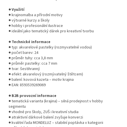
● Využití
● krajinomalba a přírodní motivy
● výtvarné kurzy a školy
● hobby i profesionální ilustrace
● ideální jako tematický dárek pro kreativní tvorbu
● Technické informace
● typ: akvarelové pastelky (rozmyvatelné vodou)
● počet barev: 24
● průměr tuhy: cca 3,8 mm
● průměr pastelky: cca 7 mm
● tvar: šestihranný
● efekt: akvarelový (rozmývatelný štětcem)
● balení: kovová kazeta – motiv krajina
● EAN: 8593539269069
● B2B provozní informace
● tematická varianta (krajina) – silná prodejnost v hobby
segmentu
● vhodné pro školy, ZUŠ i kreativní studia
● atraktivní dárkové balení zvyšuje konverzi
● kvalitní řada MONDELUZ – stabilní poptávka v kategorii