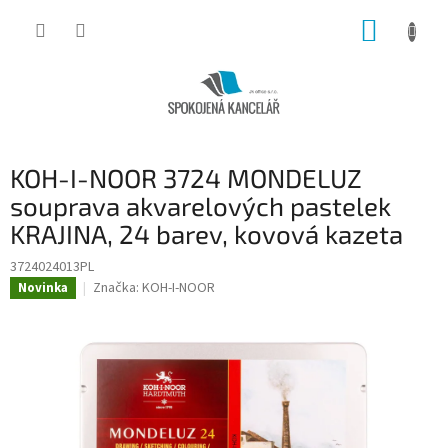
Přejít
NÁKUP
na
obsah
KOŠÍK
KOH-I-NOOR 3724 MONDELUZ
souprava akvarelových pastelek
KRAJINA, 24 barev, kovová kazeta
3724024013PL
Značka:
KOH-I-NOOR
Novinka