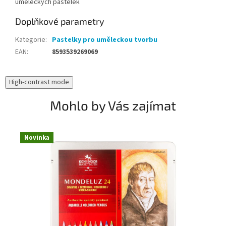
uměleckých pastelek
Doplňkové parametry
Kategorie
:
Pastelky pro uměleckou tvorbu
EAN
:
8593539269069
High-contrast mode
Mohlo by Vás zajímat
Novinka
N
T