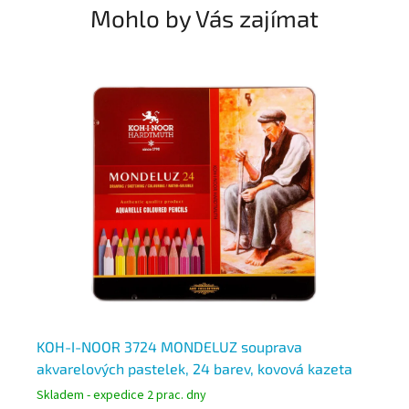
Mohlo by Vás zajímat
KOH-I-NOOR 3724 MONDELUZ souprava
KO
akvarelových pastelek, 24 barev, kovová kazeta
Tr
Skladem - expedice 2 prac. dny
Skl