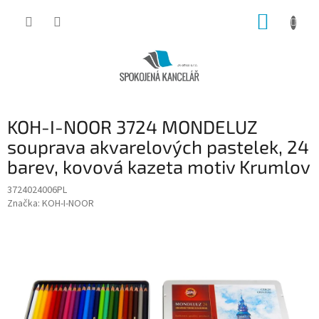
Přejít
NÁKUP
na
obsah
KOŠÍK
KOH-I-NOOR 3724 MONDELUZ
souprava akvarelových pastelek, 24
barev, kovová kazeta motiv Krumlov
3724024006PL
Značka:
KOH-I-NOOR