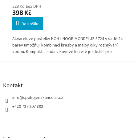
329 Kč bez DPH
53
398 Kč
6
Do košíku
Akvarelové pastelky KOH-I-NOOR MONDELUZ 3724 v sadě 24
Sil
barev umožňují kombinaci kresby a malby díky rozmývání
vodou. Kompaktní sada v kovové kazetě je ideální pro
začátečníky i pokročilé uživatele.
Z
á
p
a
Kontakt
t
info
@
spokojenakancelar.cz
í
+420 737 207 892