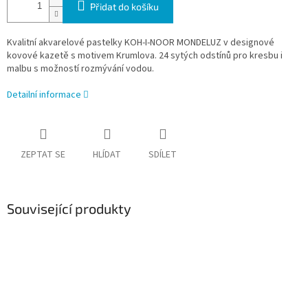
Přidat do košíku
Kvalitní akvarelové pastelky KOH-I-NOOR MONDELUZ v designové
kovové kazetě s motivem Krumlova. 24 sytých odstínů pro kresbu i
malbu s možností rozmývání vodou.
Detailní informace
ZEPTAT SE
HLÍDAT
SDÍLET
Související produkty