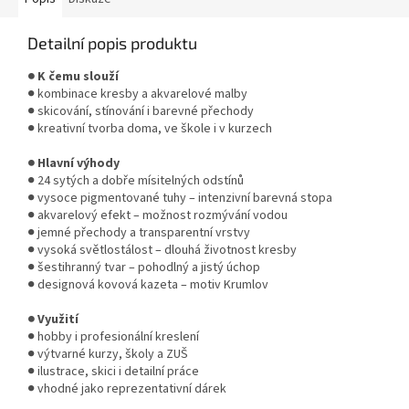
Detailní popis produktu
● K čemu slouží
● kombinace kresby a akvarelové malby
● skicování, stínování i barevné přechody
● kreativní tvorba doma, ve škole i v kurzech
● Hlavní výhody
● 24 sytých a dobře mísitelných odstínů
● vysoce pigmentované tuhy – intenzivní barevná stopa
● akvarelový efekt – možnost rozmývání vodou
● jemné přechody a transparentní vrstvy
● vysoká světlostálost – dlouhá životnost kresby
● šestihranný tvar – pohodlný a jistý úchop
● designová kovová kazeta – motiv Krumlov
● Využití
● hobby i profesionální kreslení
● výtvarné kurzy, školy a ZUŠ
● ilustrace, skici i detailní práce
● vhodné jako reprezentativní dárek