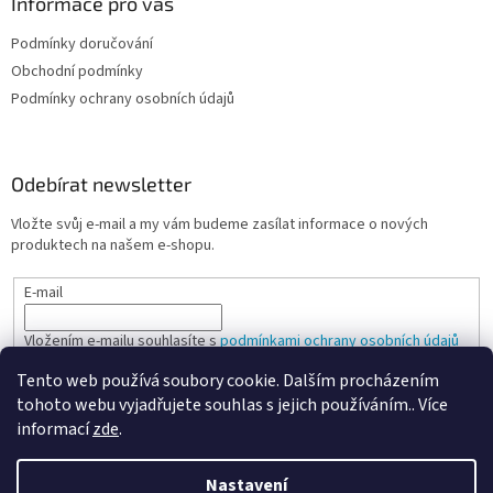
Informace pro vás
Podmínky doručování
Obchodní podmínky
Podmínky ochrany osobních údajů
Odebírat newsletter
Vložte svůj e-mail a my vám budeme zasílat informace o nových
produktech na našem e-shopu.
E-mail
Vložením e-mailu souhlasíte s
podmínkami ochrany osobních údajů
Tento web používá soubory cookie. Dalším procházením
PŘIHLÁSIT SE
tohoto webu vyjadřujete souhlas s jejich používáním.. Více
informací
zde
.
Nastavení
Vytvořil Shoptet