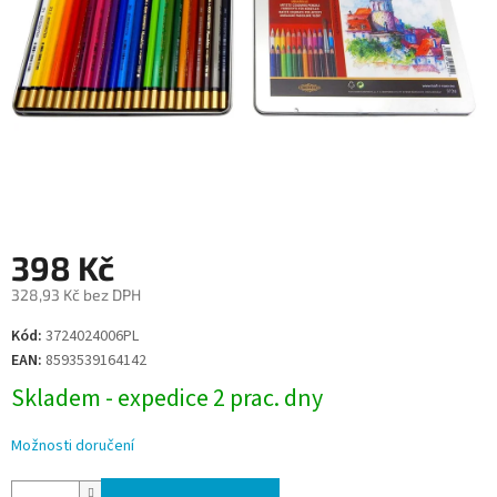
398 Kč
328,93 Kč bez DPH
Měrná
Kód:
3724024006PL
cena:
EAN:
8593539164142
Skladem - expedice 2 prac. dny
Možnosti doručení