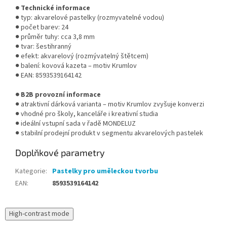
● Technické informace
● typ: akvarelové pastelky (rozmyvatelné vodou)
● počet barev: 24
● průměr tuhy: cca 3,8 mm
● tvar: šestihranný
● efekt: akvarelový (rozmývatelný štětcem)
● balení: kovová kazeta – motiv Krumlov
● EAN: 8593539164142
● B2B provozní informace
● atraktivní dárková varianta – motiv Krumlov zvyšuje konverzi
● vhodné pro školy, kanceláře i kreativní studia
● ideální vstupní sada v řadě MONDELUZ
● stabilní prodejní produkt v segmentu akvarelových pastelek
Doplňkové parametry
Kategorie
:
Pastelky pro uměleckou tvorbu
EAN
:
8593539164142
High-contrast mode