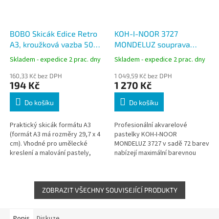
BOBO Skicák Edice Retro
KOH-I-NOOR 3727
A3, kroužková vazba 50
MONDELUZ souprava
listů
akvarelových pastelek, 72
Skladem - expedice 2 prac. dny
Skladem - expedice 2 prac. dny
barev, kovová kazeta
160,33 Kč bez DPH
1 049,59 Kč bez DPH
194 Kč
1 270 Kč
Do košíku
Do košíku
Praktický skicák formátu A3
Profesionální akvarelové
(formát A3 má rozměry 29,7 x 4
pastelky KOH-I-NOOR
cm). Vhodné pro umělecké
MONDELUZ 3727 v sadě 72 barev
kreslení a malování pastely,
nabízejí maximální barevnou
pastelkami, tuhou nebo
škálu, vysokou pigmentaci a
obyčejnou tužkou.
možnost rozmývání vodou.
Umožňují kombinaci...
ZOBRAZIT VŠECHNY SOUVISEJÍCÍ PRODUKTY
Popis
Diskuze