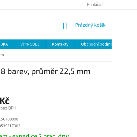
ANY OSOBNÍCH ÚDAJŮ
Přihlášení
NÁKUPNÍ
Prázdný košík
KOŠÍK
ÍDKA
VÝPRODEJ
Kontakty
Obchodní podmínky
 mm
48 barev, průměr 22,5 mm
 Kč
č bez DPH
150700000
3539317302
m - expedice 2 prac. dny