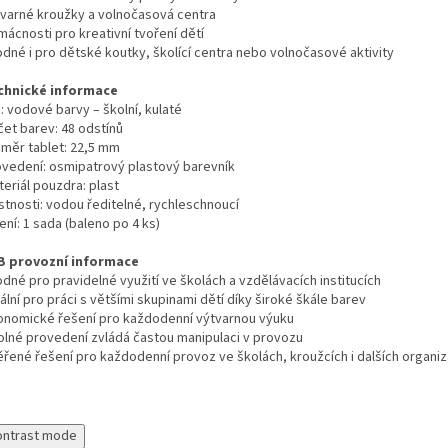
tvarné kroužky a volnočasová centra
ácnosti pro kreativní tvoření dětí
odné i pro dětské koutky, školící centra nebo volnočasové aktivity
chnické informace
: vodové barvy – školní, kulaté
čet barev: 48 odstínů
ůměr tablet: 22,5 mm
ovedení: osmipatrový plastový barevník
eriál pouzdra: plast
stnosti: vodou ředitelné, rychleschnoucí
ení: 1 sada (baleno po 4 ks)
B provozní informace
dné pro pravidelné využití ve školách a vzdělávacích institucích
ální pro práci s většími skupinami dětí díky široké škále barev
onomické řešení pro každodenní výtvarnou výuku
olné provedení zvládá častou manipulaci v provozu
ěřené řešení pro každodenní provoz ve školách, kroužcích i dalších organiz
ontrast mode