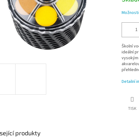
Možnosti
Školní vo
ideální p
vysokým 
akvarelov
přehledné
Detailní 
TISK
sející produkty