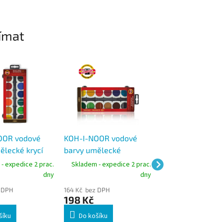
ímat
OOR vodové
KOH-I-NOOR vodové
KOH-I-NOOR 162
ělecké krycí
barvy umělecké
akrylové barvy s
2 barev,
transparentní 175505,
10×16 ml, vodou
- expedice 2 prac.
Skladem - expedice 2 prac.
Skladem - expedic
30 mm
12 barev, průměr 30 mm
ředitelné
dny
dny
 DPH
164 Kč bez DPH
194 Kč bez DPH
198 Kč
235 Kč
šíku
Do košíku
Do košíku