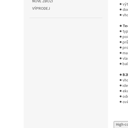
NOVÉ ZBOŽÍ
● vý
VÝPRODEJ
● dom
● vh
● Te
● typ
● po
● pr
● pr
● mat
● vla
● bal
● B2
● vho
● ide
● ek
● od
● ov
High-c