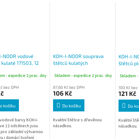
I-NOOR vodové
KOH-I-NOOR souprava
KOH-I-N
 kulaté 171503, 12
štětců kulatých
štětců p
, průměr 22,5 mm
syntetických 2+4+6+8+10
syntetic
em - expedice 2 prac. dny
Skladem - expedice 2 prac. dny
Skladem -
2+4+6+1
Kč bez DPH
87,60 Kč bez DPH
100 Kč bez
Kč
106 Kč
121 Kč
o košíku
Do košíku
Do ko
 vodové barvy KOH-I-
Kvalitní štětce s dřevěnou
Kvalitní št
e 12 odstínech jsou
násadkou.
násadkou.
í pro základní výtvarnou
u i domácí tvoření.