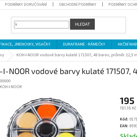
PODMÍNKY DORUČOVÁNÍ
OBCHODNÍ PODMÍNKY
PODMÍNKY OCHR
HLEDAT
IFIKACE, JMENOVKY, VISAČKY
DURAFRAME - RÁMEČKY
AKČNÍ NAB
rvy
KOH-I-NOOR vodové barvy kulaté 171507, 48 barev, průměr 22,5
-I-NOOR vodové barvy kulaté 171507, 
00000
KOH-I-NOOR
195
161,16 K
Měrná
Kód:
017
cena:
EAN:
859
Sklade