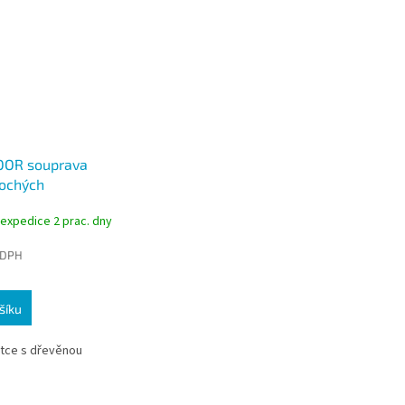
OOR souprava
lochých
kých
 expedice 2 prac. dny
0+14
 DPH
šíku
ětce s dřevěnou