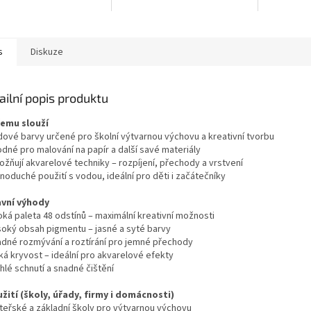
 syté barvy, snadné
ání a přirozené
lové efekty....
s
Diskuze
ailní popis produktu
čemu slouží
dové barvy určené pro školní výtvarnou výchovu a kreativní tvorbu
odné pro malování na papír a další savé materiály
ožňují akvarelové techniky – rozpíjení, přechody a vrstvení
noduché použití s vodou, ideální pro děti i začátečníky
avní výhody
oká paleta 48 odstínů – maximální kreativní možnosti
soký obsah pigmentu – jasné a syté barvy
adné rozmývání a roztírání pro jemné přechody
ká kryvost – ideální pro akvarelové efekty
hlé schnutí a snadné čištění
užití (školy, úřady, firmy i domácnosti)
teřské a základní školy pro výtvarnou výchovu