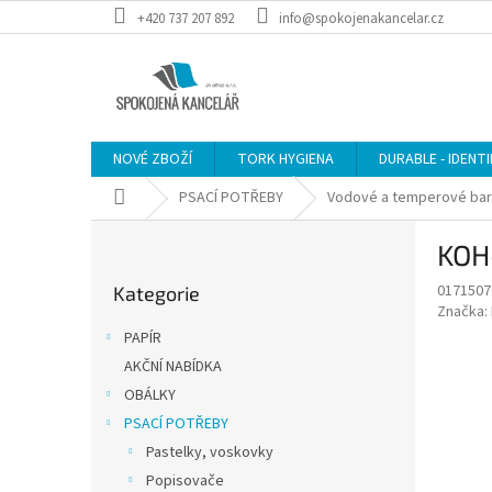
Přejít
+420 737 207 892
info@spokojenakancelar.cz
na
obsah
NOVÉ ZBOŽÍ
TORK HYGIENA
DURABLE - IDENT
Domů
PSACÍ POTŘEBY
Vodové a temperové ba
P
KOH
o
Přeskočit
s
0171507
Kategorie
kategorie
t
Značka:
r
PAPÍR
a
AKČNÍ NABÍDKA
n
OBÁLKY
n
í
PSACÍ POTŘEBY
p
Pastelky, voskovky
a
Popisovače