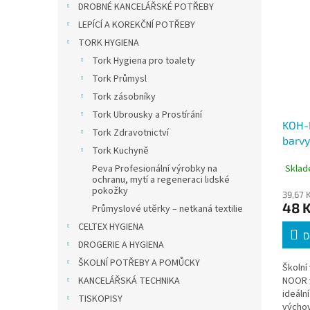
DROBNÉ KANCELÁŘSKÉ POTŘEBY
LEPÍCÍ A KOREKČNÍ POTŘEBY
TORK HYGIENA
Tork Hygiena pro toalety
Tork Průmysl
Tork zásobníky
Tork Ubrousky a Prostírání
KOH-
Tork Zdravotnictví
barvy
Tork Kuchyně
barev
Sklad
Peva Profesionální výrobky na
ochranu, mytí a regeneraci lidské
pokožky
39,67 
48 
Průmyslové utěrky – netkaná textilie
CELTEX HYGIENA
D
DROGERIE A HYGIENA
ŠKOLNÍ POTŘEBY A POMŮCKY
Školní
KANCELÁŘSKÁ TECHNIKA
NOOR v
ideáln
TISKOPISY
výchov