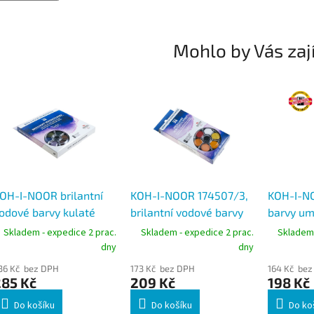
Mohlo by Vás zaj
OH-I-NOOR brilantní
KOH-I-NOOR 174507/3,
KOH-I-N
odové barvy kulaté
brilantní vodové barvy
barvy um
74507/4, 48 barev,
kulaté, 36 barev
175504, 1
Skladem - expedice 2 prac.
Skladem - expedice 2 prac.
Skladem 
růměr 22,5 mm
průměr 
dny
dny
36 Kč bez DPH
173 Kč bez DPH
164 Kč bez
285 Kč
209 Kč
198 Kč
Do košíku
Do košíku
Do ko