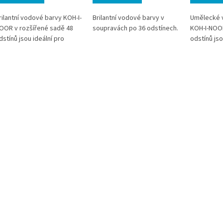
rilantní vodové barvy KOH-I-
Brilantní vodové barvy v
Umělecké 
OOR v rozšířené sadě 48
soupravách po 36 odstínech.
KOH-I-NOOR
dstínů jsou ideální pro
odstínů js
reativní a detailní výtvarné
akvarelové 
echniky. Nabízí intenzivní,
škole i do
ářivé barvy s vysokým
krycí scho
bsahem pigmentu a
a dobrou s
ýbornou roztíratelností.
dlouhodobé
hodné pro školy, hobby
Praktické 
vorbu i pokročilejší
usnadňuje
mělecké využití.
používání i