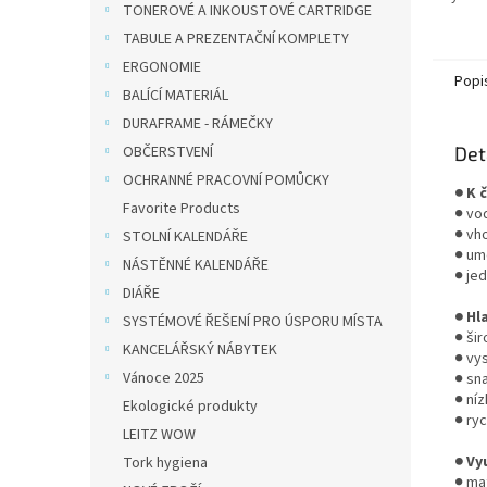
TONEROVÉ A INKOUSTOVÉ CARTRIDGE
Nabízí
rozmýv
TABULE A PREZENTAČNÍ KOMPLETY
akvare
ERGONOMIE
Popi
BALÍCÍ MATERIÁL
DURAFRAME - RÁMEČKY
OBČERSTVENÍ
Det
OCHRANNÉ PRACOVNÍ POMŮCKY
● K 
Favorite Products
● vo
● vh
STOLNÍ KALENDÁŘE
● um
NÁSTĚNNÉ KALENDÁŘE
● jed
DIÁŘE
● Hl
SYSTÉMOVÉ ŘEŠENÍ PRO ÚSPORU MÍSTA
● šir
KANCELÁŘSKÝ NÁBYTEK
● vy
Vánoce 2025
● sn
● níz
Ekologické produkty
● ryc
LEITZ WOW
● Vy
Tork hygiena
● ma