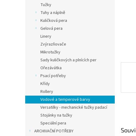
n
Tužky
e
Tuhy a náplně
l
Kuličková pera
Gelová pera
Linery
Zvýrazňovače
Mikrotužky
Sady kuličkových a plnících per
Ořezávátka
Psací potřeby
Křídy
Rollery
Vodové a temperové barvy
Versatilky - mechanické tužky padací
Stojánky na tužky
Speciální pera
Souvi
ARCHIVAČNÍ POTŘEBY