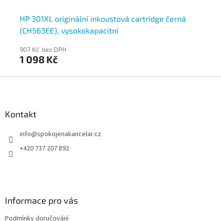
HP 301XL originální inkoustová cartridge černá
HP
(CH563EE), vysokokapacitní
tř
907 Kč bez DPH
96
1 098 Kč
1 
Z
á
p
a
Kontakt
t
info
@
spokojenakancelar.cz
í
+420 737 207 892
Informace pro vás
Podmínky doručování