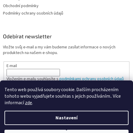
Obchodní podmínky
Podmínky ochrany osobních údajů
Odebírat newsletter
Vložte svůj e-mail a my vám budeme zasílat informace o nových
produktech na našem e-shopu.
E-mail
Vložením e-mailu souhlasíte s
podmínkami ochrany osobních údajů
Tento web používá soubory cookie. Dalším procházením
PŘIHLÁSIT SE
tohoto webu vyjadřujete souhlas s jejich používáním.. Více
informací
zde
.
Nastavení
Vytvořil Shoptet