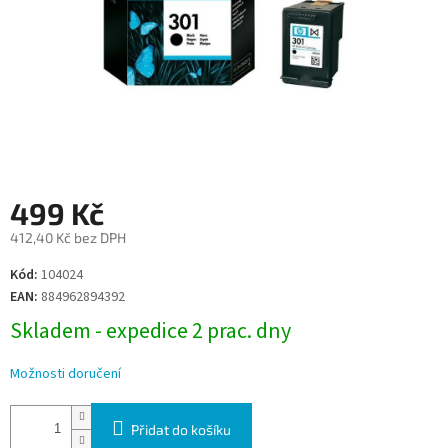
499 Kč
412,40 Kč bez DPH
Měrná
Kód:
104024
cena:
EAN:
884962894392
Skladem - expedice 2 prac. dny
Možnosti doručení
Přidat do košíku