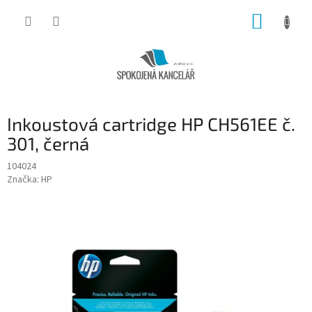
Přejít
NÁKUP
na
obsah
KOŠÍK
Inkoustová cartridge HP CH561EE č.
301, černá
104024
Značka:
HP