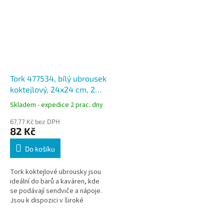
Tork 477534, bílý ubrousek
koktejlový, 24x24 cm, 2
vrstvý, 200ks
Skladem - expedice 2 prac. dny
67,77 Kč bez DPH
82 Kč
Do košíku
Tork koktejlové ubrousky jsou
ideální do barů a kaváren, kde
se podávají sendviče a nápoje.
Jsou k dispozici v široké
nabídce moderních i klasických
barev, které oživí každý stůl.