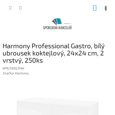
Přejít
NÁKUP
na
obsah
KOŠÍK
Harmony Professional Gastro, bílý
ubrousek koktejlový, 24x24 cm, 2
vrstvý, 250ks
HPR/5692/PAK
Značka:
Harmony