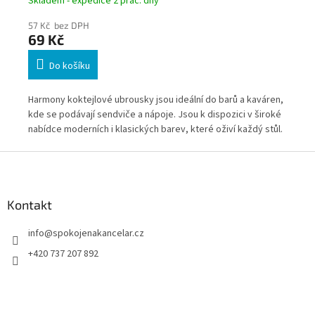
Skladem - expedice 2 prac. dny
Skl
57 Kč bez DPH
103
69 Kč
12
Do košíku
kde
Harmony koktejlové ubrousky jsou ideální do barů a kaváren,
Har
kde se podávají sendviče a nápoje. Jsou k dispozici v široké
pro
ůl.
nabídce moderních i klasických barev, které oživí každý stůl.
Jso
Z
á
p
a
Kontakt
t
info
@
spokojenakancelar.cz
í
+420 737 207 892