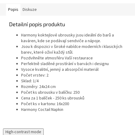
Popis
Diskuze
Detailní popis produktu
Harmony koktejlové ubrousky jsou ideální do barů a
kaváren, kde se podávají sendviče a nápoje.
Jsou k dispozici v široké nabídce moderních i klasických
barev, které oživí každý stůl.
Pozdvihněte atmosféru Vaší restaurace
Perfektně sladěné prostírání v barvách i designu
Vysoce kvalitní, jemný a absorpční materiál
Počet vrstev: 2
Sklad: 1/4
Rozměry: 24x24 cm
Počet ks ubrousku v balíčku: 250
Cena za 1 balíček - 250 ks ubrousků
Počet ks v kartonu: 16x200
Harmony Coctail Napkin
High-contrast mode