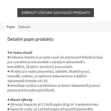
ZOBRAZIT VŠECHNY SOUVISEJÍCÍ PRODUKTY
Popis
Diskuze
Detailní popis produktu
●
K čemu slouží
● Fellowes Starlet 2+ je ruční vazač do plastových hřbetů určený
pro vytváření profesionálně svázaných dokumentů v
kancelářích, školách i domácích pracovnách.
● Vhodný pro vazbu prezentací, nabídek, školních prací,
manuálů, směrnic, projektové dokumentace a dalších
dokumentů formátu A4 i A5.
● Umožňuje rychlou a přehlednou archivaci dokumentů pomocí
plastových kroužkových hřbetů.
●
Hlavní výhody
● Děrovací kapacita až 12 listů papíru 80 g/m² v jednom kroku.
● Kapacita vazby až 120 listů papíru při použití plastového