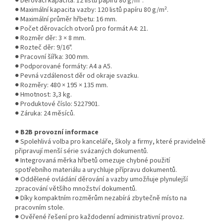
● Děrovací kapacita: 12 listů papíru 80 g/m².
● Maximální kapacita vazby: 120 listů papíru 80 g/m².
● Maximální průměr hřbetu: 16 mm.
● Počet děrovacích otvorů pro formát A4: 21.
● Rozměr děr: 3 × 8 mm.
● Rozteč děr: 9/16".
● Pracovní šířka: 300 mm.
● Podporované formáty: A4 a A5.
● Pevná vzdálenost děr od okraje svazku.
● Rozměry: 480 × 195 × 135 mm.
● Hmotnost: 3,3 kg.
● Produktové číslo: 5227901.
● Záruka: 24 měsíců.
●
B2B provozní informace
● Spolehlivá volba pro kanceláře, školy a firmy, které pravidelně
připravují menší série svázaných dokumentů.
● Integrovaná měrka hřbetů omezuje chybné použití
spotřebního materiálu a urychluje přípravu dokumentů.
● Oddělené ovládání děrování a vazby umožňuje plynulejší
zpracování většího množství dokumentů.
● Díky kompaktním rozměrům nezabírá zbytečně místo na
pracovním stole.
● Ověřené řešení pro každodenní administrativní provoz.