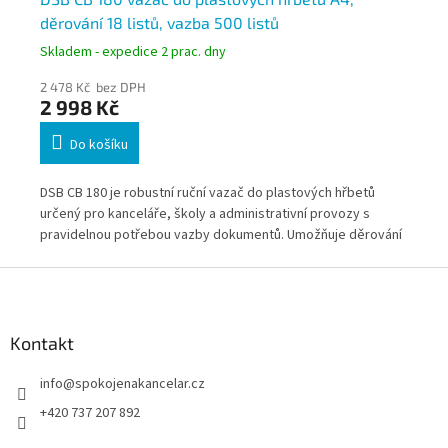
děrování 18 listů, vazba 500 listů
dě
Skladem - expedice 2 prac. dny
Skl
2 478 Kč bez DPH
1 9
2 998 Kč
2 
Do košíku
DSB CB 180 je robustní ruční vazač do plastových hřbetů
Fel
určený pro kanceláře, školy a administrativní provozy s
hřb
áci
pravidelnou potřebou vazby dokumentů. Umožňuje děrování
Umo
až 18 listů papíru 80 g/m² najednou a vazbu dokumentů o
dok
Z
c i
rozsahu až 500 listů. Díky inovativnímu převodu síly,
váz
á
odděleným pákám a nastavitelné hloubce děrování nabízí
do
p
komfortní a efektivní práci i při vyšším zatížení.
a
Kontakt
t
info
@
spokojenakancelar.cz
í
+420 737 207 892