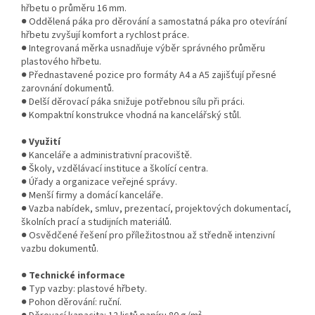
hřbetu o průměru 16 mm.
● Oddělená páka pro děrování a samostatná páka pro otevírání
hřbetu zvyšují komfort a rychlost práce.
● Integrovaná měrka usnadňuje výběr správného průměru
plastového hřbetu.
● Přednastavené pozice pro formáty A4 a A5 zajišťují přesné
zarovnání dokumentů.
● Delší děrovací páka snižuje potřebnou sílu při práci.
● Kompaktní konstrukce vhodná na kancelářský stůl.
●
Využití
● Kanceláře a administrativní pracoviště.
● Školy, vzdělávací instituce a školící centra.
● Úřady a organizace veřejné správy.
● Menší firmy a domácí kanceláře.
● Vazba nabídek, smluv, prezentací, projektových dokumentací,
školních prací a studijních materiálů.
● Osvědčené řešení pro příležitostnou až středně intenzivní
vazbu dokumentů.
●
Technické informace
● Typ vazby: plastové hřbety.
● Pohon děrování: ruční.