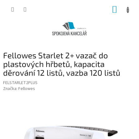
Přejít
NÁKUP
na
obsah
KOŠÍK
Fellowes Starlet 2+ vazač do
plastových hřbetů, kapacita
děrování 12 listů, vazba 120 listů
FELSTARLET2PLUS
Značka:
Fellowes