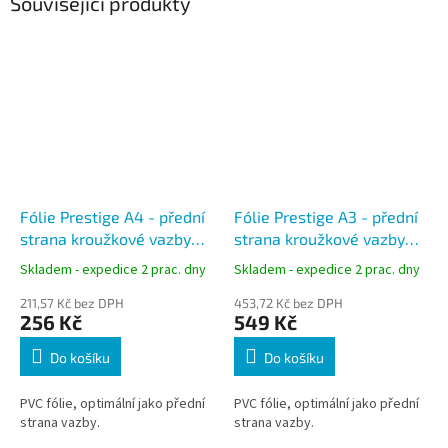
Související produkty
Fólie Prestige A4 - přední
Fólie Prestige A3 - přední
strana kroužkové vazby
strana kroužkové vazby
200 mic čirá
200 mic čirá
Skladem - expedice 2 prac. dny
Skladem - expedice 2 prac. dny
211,57 Kč bez DPH
453,72 Kč bez DPH
256 Kč
549 Kč
Do košíku
Do košíku
PVC fólie, optimální jako přední
PVC fólie, optimální jako přední
strana vazby.
strana vazby.