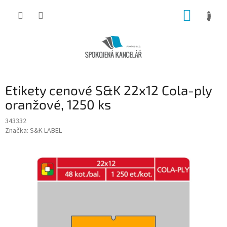
Přejít
NÁKUP
na
obsah
KOŠÍK
Etikety cenové S&K 22x12 Cola-ply
oranžové, 1250 ks
343332
Značka:
S&K LABEL