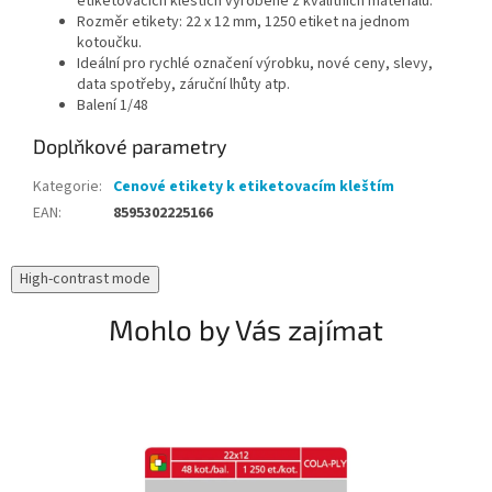
etiketovacích kleštích vyrobené z kvalitních materiálů.
Rozměr etikety: 22 x 12 mm, 1250 etiket na jednom
kotoučku.
Ideální pro rychlé označení výrobku, nové ceny, slevy,
data spotřeby, záruční lhůty atp.
Balení 1/48
Doplňkové parametry
Kategorie
:
Cenové etikety k etiketovacím kleštím
EAN
:
8595302225166
High-contrast mode
Mohlo by Vás zajímat