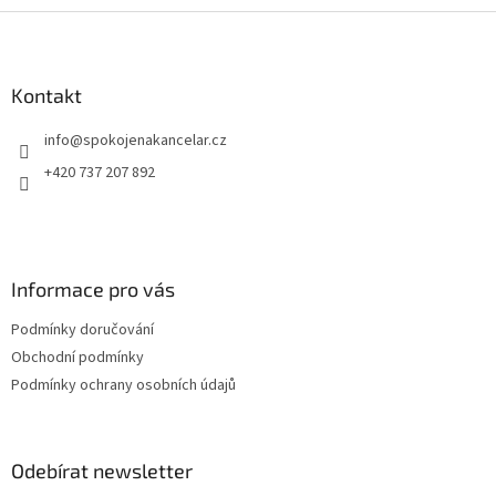
Z
á
p
a
Kontakt
t
info
@
spokojenakancelar.cz
í
+420 737 207 892
Informace pro vás
Podmínky doručování
Obchodní podmínky
Podmínky ochrany osobních údajů
Odebírat newsletter