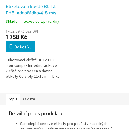
Etiketovací kleště BLITZ
PH8 jednořádkové 8 míst
pro etikety 22x12 mm
Skladem - expedice 2 prac. dny
Cola-ply
1 452,89 Kč bez DPH
1 758 Kč
Do košíku
Etiketovací kleště BLITZ PH8
jsou kompaktní jednořádkové
kleště pro tisk cen a dat na
etikety Cola-ply 22x12 mm. Díky
malému formátu etiket jsou
ideální pro označování
drobného...
Popis
Diskuze
Detailní popis produktu
Samolepící cenové etikety pro použití v klasických