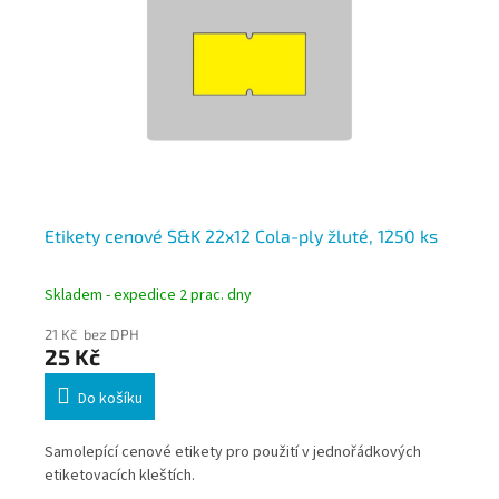
Etikety cenové S&K 22x12 Cola-ply žluté, 1250 ks
Et
ks
Skladem - expedice 2 prac. dny
Skl
21 Kč bez DPH
21 
25 Kč
25
Do košíku
Samolepící cenové etikety pro použití v jednořádkových
Sam
etiketovacích kleštích.
eti