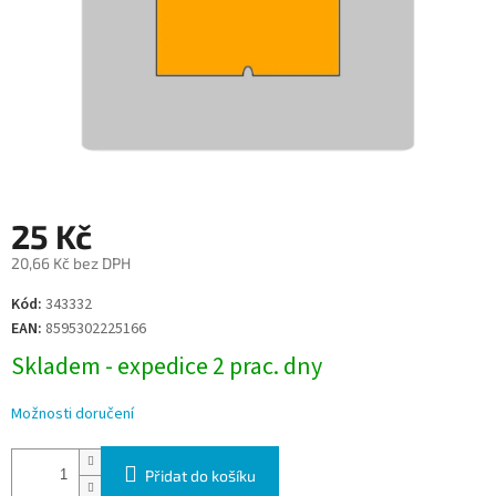
25 Kč
20,66 Kč bez DPH
Měrná
Kód:
343332
cena:
EAN:
8595302225166
Skladem - expedice 2 prac. dny
Možnosti doručení
Přidat do košíku