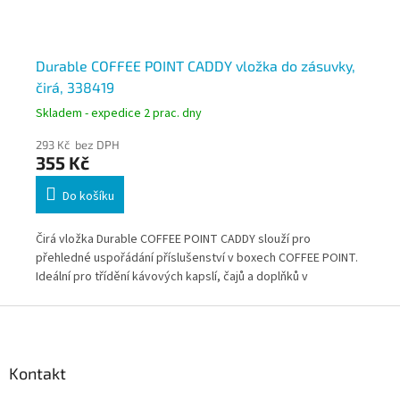
Durable COFFEE POINT CADDY vložka do zásuvky,
DU
čirá, 338419
an
Skladem - expedice 2 prac. dny
Skl
293 Kč bez DPH
321
355 Kč
3
Do košíku
dné
Čirá vložka Durable COFFEE POINT CADDY slouží pro
Pra
.
přehledné uspořádání příslušenství v boxech COFFEE POINT.
pře
kce
Ideální pro třídění kávových kapslí, čajů a doplňků v
dop
z
kancelářských kuchyňkách. * Zboží na objednávku z
Něm
Z
Německa doba dodání může být 5-7 pracovních dní
á
p
a
Kontakt
t