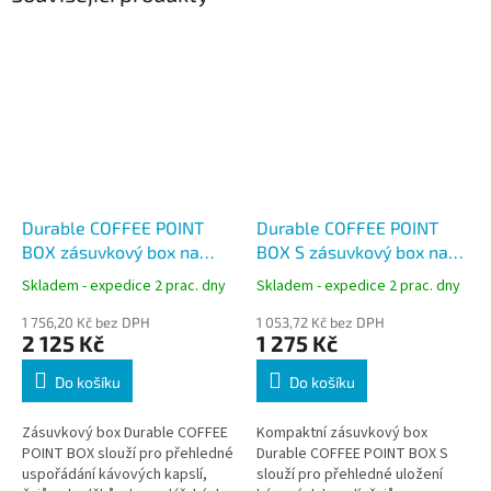
Durable COFFEE POINT
Durable COFFEE POINT
BOX zásuvkový box na
BOX S zásuvkový box na
kávu a čaj, antracitový,
kávu a čaj, antracitový,
Skladem - expedice 2 prac. dny
Skladem - expedice 2 prac. dny
338558
338358
1 756,20 Kč bez DPH
1 053,72 Kč bez DPH
2 125 Kč
1 275 Kč
Do košíku
Do košíku
Zásuvkový box Durable COFFEE
Kompaktní zásuvkový box
POINT BOX slouží pro přehledné
Durable COFFEE POINT BOX S
uspořádání kávových kapslí,
slouží pro přehledné uložení