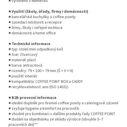
● vyrobeno v Německu
● Využití (školy, úřady, firmy i domácnosti)
● kancelářské kuchyňky a coffee pointy
● zasedací místnosti a recepce
● firmy, školy i veřejné instituce
● domácnosti a home office
● Technické informace
● typ: stolní mini odpadkový koš
● tvar: čtvercový
● materiál: plast
● barva: antracitová
● rozměry: 79 × 100 × 79 mm (Š × V × H)
● použití: interiér
● kompatibilita: COFFEE POINT BOX a CADDY
● recyklovatelnost: ano (ISO 14021)
● B2B provozní informace
● ideální doplněk pro firemní coffee pointy a cateringové zázemí
● zvyšuje hygienu a komfort na pracovišti
● vhodné pro kombinaci s dalšími produkty řady COFFEE POINT
● dodání na objednávku ze skladu výrobce (obvykle 5–7
pracovních dní)**