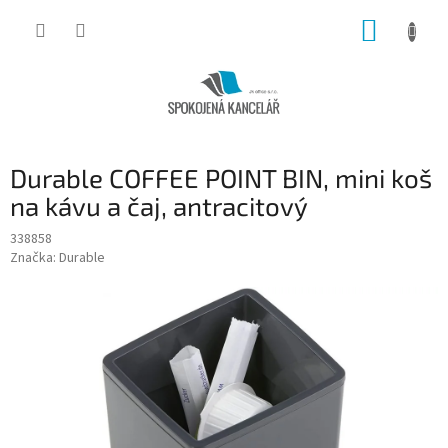
Přejít
NÁKUP
na
obsah
KOŠÍK
Durable COFFEE POINT BIN, mini koš
na kávu a čaj, antracitový
338858
Značka:
Durable