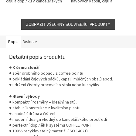
čajů a doplňků v kancelářských
kávových kapslí, čajů a
kuchyňkách a zázemí. Modulární
příslušenství. Díky nízkému
řešení s uzamykatelnou...
provedení je vhodný pro
umístění přímo pod...
ZOBRAZIT VŠECHNY SOUVISEJÍCÍ PRODUKTY
Popis
Diskuze
Detailní popis produktu
● K čemu slouží
● sběr drobného odpadu z coffee pointu
● odkládání čajových sáčků, kapslí, mléčných obalů apod.
● udržení čistoty pracovního stolu nebo kuchyňky
● Hlavní výhody
● kompaktní rozměry – ideální na stůl
● stabilní konstrukce z kvalitního plastu
● snadná údržba a čištění
● moderní design vhodný do kancelářského prostředí
● perfektní doplněk k systému COFFEE POINT
● 100% recyklovatelný materiál (ISO 14021)