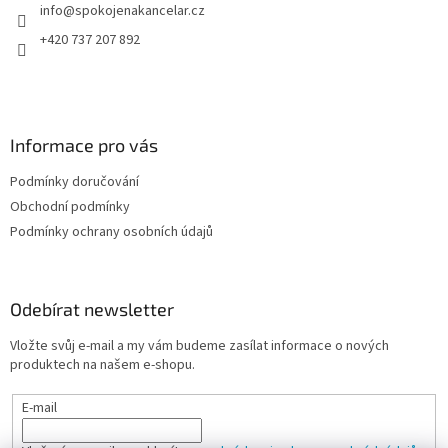
info
@
spokojenakancelar.cz
í
+420 737 207 892
Informace pro vás
Podmínky doručování
Obchodní podmínky
Podmínky ochrany osobních údajů
Odebírat newsletter
Vložte svůj e-mail a my vám budeme zasílat informace o nových
produktech na našem e-shopu.
E-mail