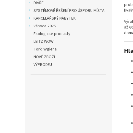
DIÁŘE
prob
kval
SYSTÉMOVÉ ŘEŠENÍ PRO ÚSPORU MÍSTA
KANCELÁŘSKÝ NÁBYTEK
Výro
Vánoce 2025
až
6
domác
Ekologické produkty
LEITZ WOW
Tork hygiena
Hla
NOVÉ ZBOŽÍ
VÝPRODEJ