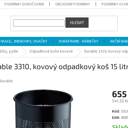
PODMÍNKY DORUČOVÁNÍ
OBCHODNÍ PODMÍNKY
PODMÍNKY OCHR
HLEDAT
IFIKACE, JMENOVKY, VISAČKY
DURAFRAME - RÁMEČKY
AKČNÍ NAB
čky, pytle
Odpadkové koše kovové
Durable 3310, kovový odpa
ble 3310, kovový odpadkový koš 15 litr
Durable
655
541,32 K
Měrná
Kód:
331
cena:
EAN:
400
Sklade