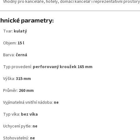
Vhodný pro kanceláře, hotely, domácí kancelář i reprezentativní prostory
chnické parametry:
Tvar:
kulatý
Objem:
15 l
Barva:
černá
Typ provedení:
perforovaný kroužek 165 mm
Výška:
315 mm
Průměr:
260 mm
Vyjímatelná vnitřní nádoba:
ne
Typ víka:
bez víka
Uchycení pytle:
ne
Stohovatelný:
ne