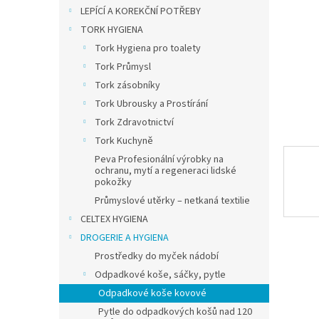
n
LEPÍCÍ A KOREKČNÍ POTŘEBY
e
TORK HYGIENA
l
Tork Hygiena pro toalety
Tork Průmysl
Tork zásobníky
Tork Ubrousky a Prostírání
Tork Zdravotnictví
Tork Kuchyně
Peva Profesionální výrobky na
ochranu, mytí a regeneraci lidské
pokožky
Průmyslové utěrky – netkaná textilie
CELTEX HYGIENA
DROGERIE A HYGIENA
Prostředky do myček nádobí
Odpadkové koše, sáčky, pytle
Odpadkové koše kovové
Pytle do odpadkových košů nad 120