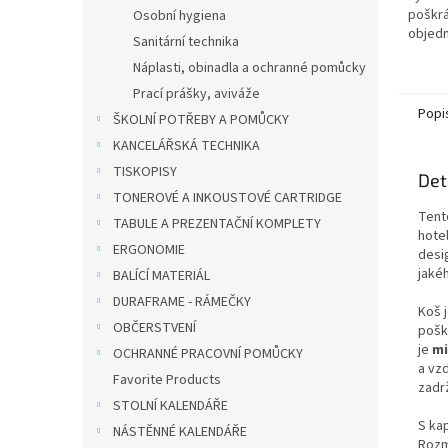
poškrá
Osobní hygiena
objed
Sanitární technika
dodání
Náplasti, obinadla a ochranné pomůcky
pracov
Prací prášky, aviváže
Popi
ŠKOLNÍ POTŘEBY A POMŮCKY
KANCELÁŘSKÁ TECHNIKA
TISKOPISY
Det
TONEROVÉ A INKOUSTOVÉ CARTRIDGE
Tento
TABULE A PREZENTAČNÍ KOMPLETY
hote
ERGONOMIE
desi
jakéh
BALÍCÍ MATERIÁL
DURAFRAME - RÁMEČKY
Koš 
OBČERSTVENÍ
pošk
je
mi
OCHRANNÉ PRACOVNÍ POMŮCKY
a vz
Favorite Products
zadr
STOLNÍ KALENDÁŘE
S kap
NÁSTĚNNÉ KALENDÁŘE
Rozm