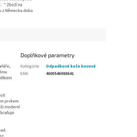
. * Zboží na
u z Německa doba
e být 3-5 pracovních
Doplňkové parametry
eláře,
Kategorie
:
Odpadkové koše kovové
kému
EAN
:
4005546988641
oplňkem
oti
ným prvkem
oši moderní
abraňuje
pad.
ez