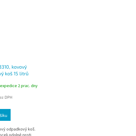
3310, kovový
 koš 15 litrů
perforací,
 expedice 2 prac. dny
bez DPH
šíku
ový odpadkový koš.
celi odolné proti