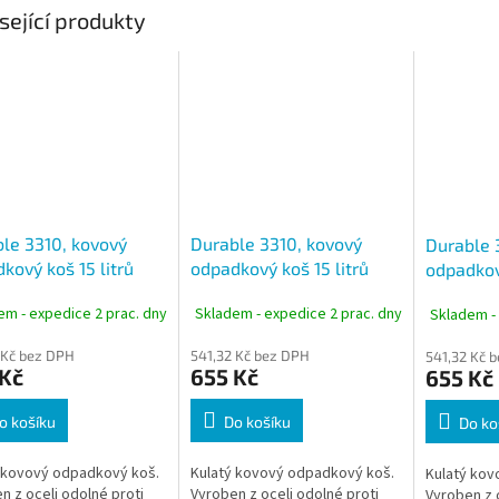
sející produkty
le 3310, kovový
Durable 3310, kovový
Durable 
kový koš 15 litrů
odpadkový koš 15 litrů
odpadkový
ý s perforací,
kulatý s perforací, šedý
kulatý s 
em - expedice 2 prac. dny
Skladem - expedice 2 prac. dny
Skladem -
rný
antracit
 Kč bez DPH
541,32 Kč bez DPH
541,32 Kč 
 Kč
655 Kč
655 Kč
o košíku
Do košíku
Do ko
 kovový odpadkový koš.
Kulatý kovový odpadkový koš.
Kulatý kov
n z oceli odolné proti
Vyroben z oceli odolné proti
Vyroben z o