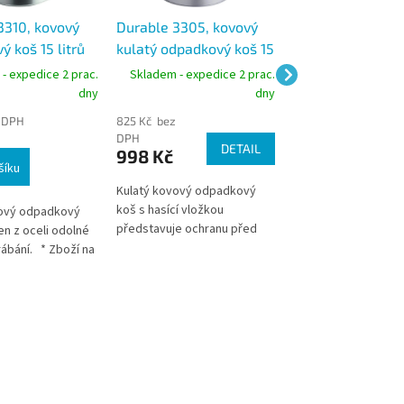
3310, kovový
Durable 3305, kovový
Durable 3303,
 koš 15 litrů
kulatý odpadkový koš 15
odpadkový koš k
perforací,
litrů, samozhášecí
METAL ROUND 30 
- expedice 2 prac.
Skladem - expedice 2 prac.
Skladem - expedic
černý
dny
dny
 DPH
825 Kč bez
643 Kč bez DPH
778 Kč
DPH
DETAIL
998 Kč
šíku
Do košíku
Kulatý kovový odpadkový
koš s hasící vložkou
vový odpadkový
Kulatý kovový odpa
představuje ochranu před
en z oceli odolné
koš. Vyroben z oceli
požárem ve všech
rábání. * Zboží na
proti poškrábání. * 
prostorech. * Zboží na
u z Německa doba
objednávku z Něme
objednávku z Německa doba
e být 3-5
dodání může být 3-5
dodání může být 3-5
 dní
pracovních dní
pracovních dní