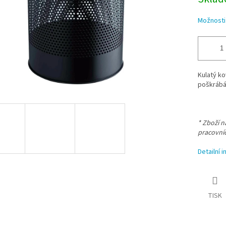
Možnosti
Kulatý ko
poškrábá
* Zboží 
pracovní
Detailní 
TISK