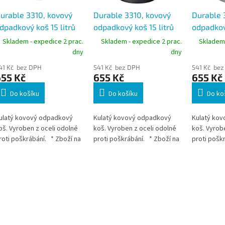
urable 3310, kovový
Durable 3310, kovový
Durable 
dpadkový koš 15 litrů
odpadkový koš 15 litrů
odpadkový
ulatý s perforací, šedý
kulatý s perforací,
kulatý s 
Skladem - expedice 2 prac.
Skladem - expedice 2 prac.
Skladem 
antracit
stříbrný
dny
dny
41 Kč bez DPH
541 Kč bez DPH
541 Kč bez
655 Kč
655 Kč
655 Kč
Do košíku
Do košíku
Do ko
ulatý kovový odpadkový
Kulatý kovový odpadkový
Kulatý ko
oš. Vyroben z oceli odolné
koš. Vyroben z oceli odolné
koš. Vyrob
roti poškrábání. * Zboží na
proti poškrábání. * Zboží na
proti pošk
bjednávku z Německa doba
objednávku z Německa doba
objednávk
odání může být 3-5
dodání může být 3-5
dodání můž
racovních dní
pracovních dní
pracovních