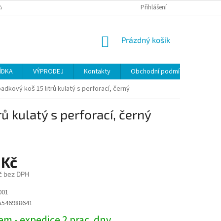
ANY OSOBNÍCH ÚDAJŮ
Přihlášení
NÁKUPNÍ
Prázdný košík
KOŠÍK
ÍDKA
VÝPRODEJ
Kontakty
Obchodní podmínky
dkový koš 15 litrů kulatý s perforací, černý
ů kulatý s perforací, černý
 Kč
č bez DPH
001
5546988641
m - expedice 2 prac. dny