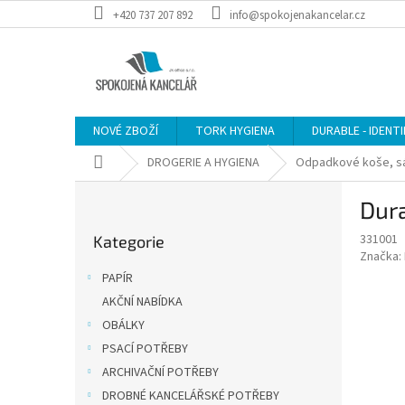
Přejít
+420 737 207 892
info@spokojenakancelar.cz
na
obsah
NOVÉ ZBOŽÍ
TORK HYGIENA
DURABLE - IDENT
Domů
DROGERIE A HYGIENA
Odpadkové koše, sá
P
Dura
o
Přeskočit
s
331001
Kategorie
kategorie
t
Značka:
r
PAPÍR
a
AKČNÍ NABÍDKA
n
OBÁLKY
n
í
PSACÍ POTŘEBY
p
ARCHIVAČNÍ POTŘEBY
a
DROBNÉ KANCELÁŘSKÉ POTŘEBY