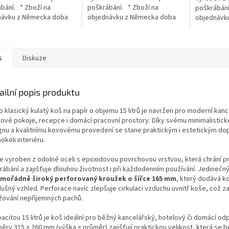
bání. * Zboží na
poškrábání. * Zboží na
poškrábání
návku z Německa doba
objednávku z Německa doba
objednávk
 může být 3-5
dodání může být 3-5
dodání můž
ních dní
pracovních dní
dní
s
Diskuze
ailní popis produktu
 klasický kulatý koš na papír o objemu 15 litrů je navržen pro moderní kanc
lové pokoje, recepce i domácí pracovní prostory. Díky svému minimalistic
gnu a kvalitnímu kovovému provedení se stane praktickým i estetickým d
okoli interiéru.
je vyroben z odolné oceli s epoxidovou povrchovou vrstvou, která chrání pr
rábání a zajišťuje dlouhou životnost i při každodenním používání. Jedineč
mořádně široký perforovaný kroužek o šířce 165 mm
, který dodává k
dušný vzhled. Perforace navíc zlepšuje cirkulaci vzduchu uvnitř koše, což z
žování nepříjemných pachů.
acitou 15 litrů je koš ideální pro běžný kancelářský, hotelový či domácí od
ěry 315 × 260 mm (výška × průměr) zajišťují praktickou velikost, která se b