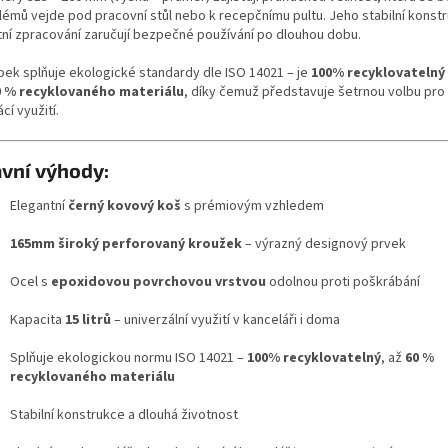
lémů vejde pod pracovní stůl nebo k recepčnímu pultu. Jeho stabilní konst
itní zpracování zaručují bezpečné používání po dlouhou dobu.
bek splňuje ekologické standardy dle ISO 14021 – je
100% recyklovatelný
0 % recyklovaného materiálu
, díky čemuž představuje šetrnou volbu pro f
í využití.
vní výhody:
Elegantní
černý kovový koš
s prémiovým vzhledem
165mm široký perforovaný kroužek
– výrazný designový prvek
Ocel s
epoxidovou povrchovou vrstvou
odolnou proti poškrábání
Kapacita
15 litrů
– univerzální využití v kanceláři i doma
Splňuje ekologickou normu ISO 14021 –
100% recyklovatelný
, až
60 %
recyklovaného materiálu
Stabilní konstrukce a dlouhá životnost