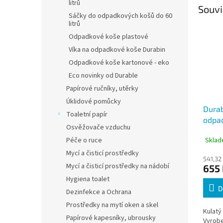
litrů
Souvi
Sáčky do odpadkových košů do 60
litrů
Odpadkové koše plastové
Víka na odpadkové koše Durabin
Odpadkové koše kartonové - eko
Eco novinky od Durable
Papírové ručníky, utěrky
Úklidové pomůcky
Durab
Toaletní papír
odpad
Osvěžovače vzduchu
kulat
Sklad
Péče o ruce
stříb
Mycí a čisticí prostředky
541,32
Mycí a čisticí prostředky na nádobí
655
Hygiena toalet
D
Dezinfekce a Ochrana
Prostředky na mytí oken a skel
Kulatý
Papírové kapesníky, ubrousky
Vyrobe