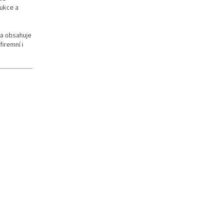
rukce a
a obsahuje
iremní i