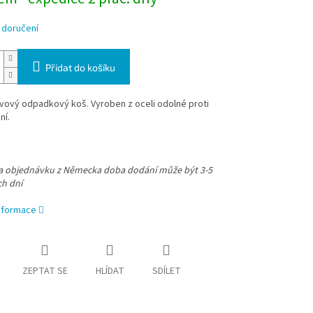
 doručení
Přidat do košíku
vový odpadkový koš. Vyroben z oceli odolné proti
ní.
na objednávku z Německa doba dodání může být 3-5
ch dní
informace
ZEPTAT SE
HLÍDAT
SDÍLET