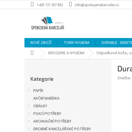
Přejít
+420 737 207 892
info@spokojenakancelar.cz
na
obsah
NOVÉ ZBOŽÍ
TORK HYGIENA
DURABLE - IDENT
Domů
DROGERIE A HYGIENA
Odpadkové koše, sá
P
Dur
o
Přeskočit
s
Značka:
Kategorie
kategorie
t
r
PAPÍR
a
AKČNÍ NABÍDKA
n
OBÁLKY
n
í
PSACÍ POTŘEBY
p
ARCHIVAČNÍ POTŘEBY
a
DROBNÉ KANCELÁŘSKÉ POTŘEBY