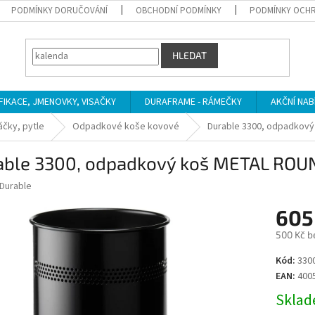
PODMÍNKY DORUČOVÁNÍ
OBCHODNÍ PODMÍNKY
PODMÍNKY OCHR
HLEDAT
IFIKACE, JMENOVKY, VISAČKY
DURAFRAME - RÁMEČKY
AKČNÍ NAB
čky, pytle
Odpadkové koše kovové
Durable 3300, odpadkový 
able 3300, odpadkový koš METAL ROUND
Durable
605
500 Kč b
Měrná
Kód:
330
cena:
EAN:
400
Sklade