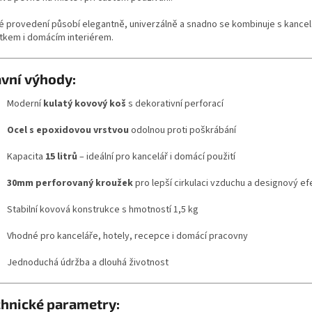
é provedení působí elegantně, univerzálně a snadno se kombinuje s kance
tkem i domácím interiérem.
vní výhody:
Moderní
kulatý kovový koš
s dekorativní perforací
Ocel s epoxidovou vrstvou
odolnou proti poškrábání
Kapacita
15 litrů
– ideální pro kancelář i domácí použití
30mm perforovaný kroužek
pro lepší cirkulaci vzduchu a designový ef
Stabilní kovová konstrukce s hmotností 1,5 kg
Vhodné pro kanceláře, hotely, recepce i domácí pracovny
Jednoduchá údržba a dlouhá životnost
chnické parametry: