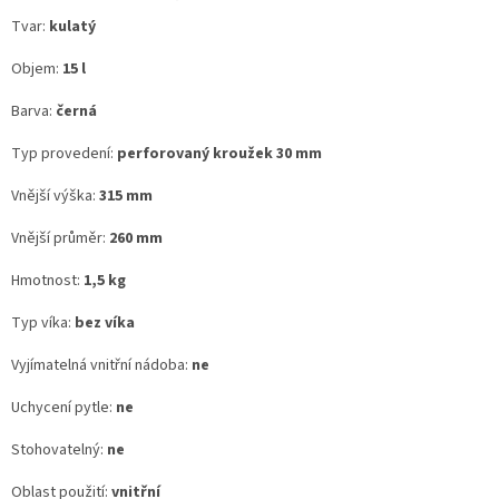
Tvar:
kulatý
Objem:
15 l
Barva:
černá
Typ provedení:
perforovaný kroužek 30 mm
Vnější výška:
315 mm
Vnější průměr:
260 mm
Hmotnost:
1,5 kg
Typ víka:
bez víka
Vyjímatelná vnitřní nádoba:
ne
Uchycení pytle:
ne
Stohovatelný:
ne
Oblast použití:
vnitřní