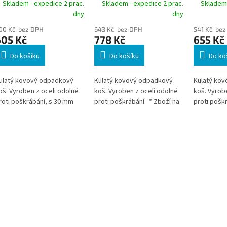
OUND 15 litrů stříbrný
METAL ROUND 30 litrů,
kulatý s 
Skladem - expedice 2 prac.
Skladem - expedice 2 prac.
Skladem 
černý
dny
dny
00 Kč bez DPH
643 Kč bez DPH
541 Kč bez
605 Kč
778 Kč
655 Kč
Do košíku
Do košíku
Do ko
ulatý kovový odpadkový
Kulatý kovový odpadkový
Kulatý ko
oš. Vyroben z oceli odolné
koš. Vyroben z oceli odolné
koš. Vyrob
roti poškrábání, s 30 mm
proti poškrábání. * Zboží na
proti pošk
irokou obvodovou dekorací
objednávku z Německa doba
objednávk
 podobě perforace. *
dodání může být 3-5
dodání můž
boží na objednávku z
pracovních dní
pracovních
ěmecka doba dodání může
ýt 5-7 pracovních dní