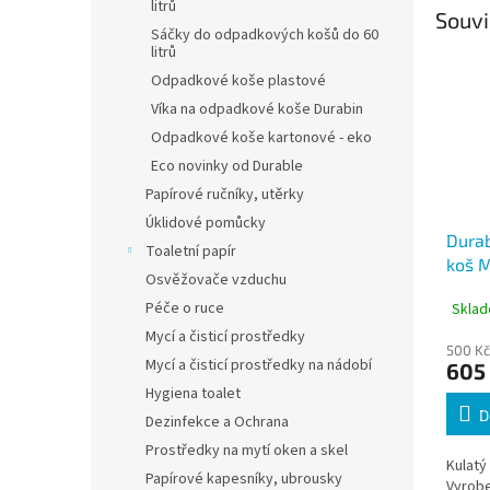
litrů
Souvi
Sáčky do odpadkových košů do 60
litrů
Odpadkové koše plastové
Víka na odpadkové koše Durabin
Odpadkové koše kartonové - eko
Eco novinky od Durable
Papírové ručníky, utěrky
Úklidové pomůcky
Dura
Toaletní papír
koš M
Osvěžovače vzduchu
stříb
Péče o ruce
Sklad
Mycí a čisticí prostředky
500 Kč
Mycí a čisticí prostředky na nádobí
605
Hygiena toalet
D
Dezinfekce a Ochrana
Prostředky na mytí oken a skel
Kulatý
Papírové kapesníky, ubrousky
Vyrobe