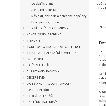
Osobní hygiena
poškrá
obvod
Sanitární technika
perfor
Náplasti, obinadla a ochranné pomůcky
objed
dodání
Prací prášky, aviváže
Popi
ŠKOLNÍ POTŘEBY A POMŮCKY
KANCELÁŘSKÁ TECHNIKA
TISKOPISY
Det
TONEROVÉ A INKOUSTOVÉ CARTRIDGE
Tent
TABULE A PREZENTAČNÍ KOMPLETY
hote
ERGONOMIE
ocel
a dl
BALÍCÍ MATERIÁL
DURAFRAME - RÁMEČKY
Koš 
OBČERSTVENÍ
vzhl
nejen
OCHRANNÉ PRACOVNÍ POMŮCKY
Favorite Products
S ka
STOLNÍ KALENDÁŘE
Díky
pultu
NÁSTĚNNÉ KALENDÁŘE
zůst