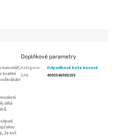
Doplňkové parametry
 kanceláří,
Kategorie
:
Odpadkové koše kovové
 kvalitní
EAN
:
4005546988269
 poškrábání
á moderní
ěj dělá
érů.
ý odpad.
cepčnímu
í, že koš