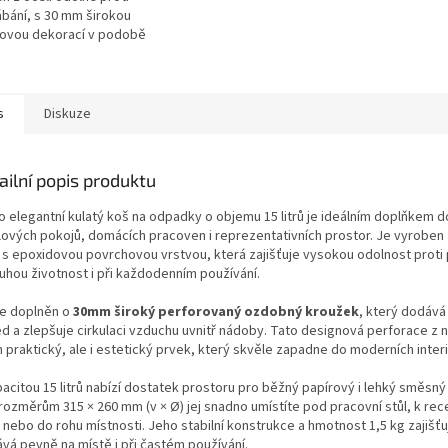
bání, s 30 mm širokou
ovou dekorací v podobě
ace. * Zboží na
návku z Německa doba
 může...
s
Diskuze
ailní popis produktu
o elegantní kulatý koš na odpadky o objemu 15 litrů je ideálním doplňkem do
lových pokojů, domácích pracoven i reprezentativních prostor. Je vyroben z
i s epoxidovou povrchovou vrstvou, která zajišťuje vysokou odolnost proti
ouhou životnost i při každodenním používání.
je doplněn o
30mm široký perforovaný ozdobný kroužek
, který dodáv
ed a zlepšuje cirkulaci vzduchu uvnitř nádoby. Tato designová perforace z n
 praktický, ale i estetický prvek, který skvěle zapadne do moderních interi
pacitou 15 litrů nabízí dostatek prostoru pro běžný papírový i lehký směsn
 rozměrům 315 × 260 mm (v × Ø) jej snadno umístíte pod pracovní stůl, k re
 nebo do rohu místnosti. Jeho stabilní konstrukce a hmotnost 1,5 kg zajišťuj
ává pevně na místě i při častém používání.