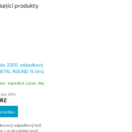
sející produkty
ble 3300, odpadkový
ETAL ROUND 15 litrů
rný
em - expedice 2 prac. dny
 bez DPH
 Kč
o košíku
 kovový odpadkový koš.
n z oceli odolné proti