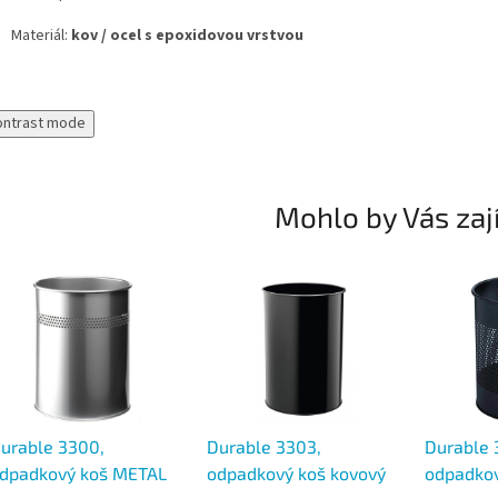
Materiál:
kov / ocel s epoxidovou vrstvou
ontrast mode
Mohlo by Vás zaj
urable 3300,
Durable 3303,
Durable 
dpadkový koš METAL
odpadkový koš kovový
odpadkový