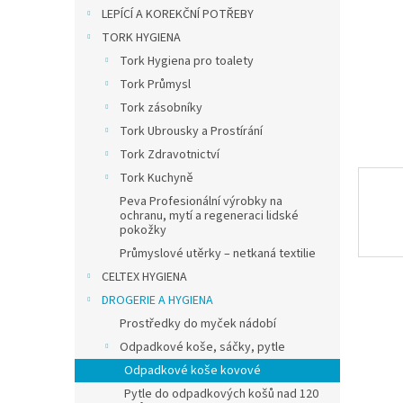
n
LEPÍCÍ A KOREKČNÍ POTŘEBY
e
TORK HYGIENA
l
Tork Hygiena pro toalety
Tork Průmysl
Tork zásobníky
Tork Ubrousky a Prostírání
Tork Zdravotnictví
Tork Kuchyně
Peva Profesionální výrobky na
ochranu, mytí a regeneraci lidské
pokožky
Průmyslové utěrky – netkaná textilie
CELTEX HYGIENA
DROGERIE A HYGIENA
Prostředky do myček nádobí
Odpadkové koše, sáčky, pytle
Odpadkové koše kovové
Pytle do odpadkových košů nad 120