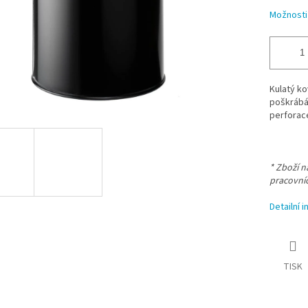
Možnosti
Kulatý ko
poškrábá
perforac
* Zboží 
pracovní
Detailní 
TISK