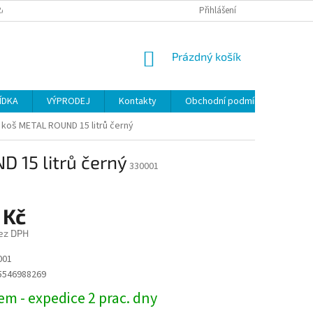
ANY OSOBNÍCH ÚDAJŮ
Přihlášení
NÁKUPNÍ
Prázdný košík
KOŠÍK
ÍDKA
VÝPRODEJ
Kontakty
Obchodní podmínky
koš METAL ROUND 15 litrů černý
 15 litrů černý
330001
 Kč
ez DPH
001
5546988269
m - expedice 2 prac. dny