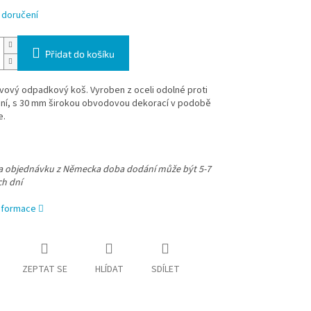
 doručení
Přidat do košíku
vový odpadkový koš. Vyroben z oceli odolné proti
ní, s 30 mm širokou obvodovou dekorací v podobě
e.
na objednávku z Německa doba dodání může být 5-7
ch dní
informace
ZEPTAT SE
HLÍDAT
SDÍLET