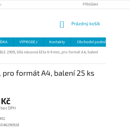
ANY OSOBNÍCH ÚDAJŮ
Přihlášení
NÁKUPNÍ
Prázdný košík
KOŠÍK
ÍDKA
VÝPRODEJ
Kontakty
Obchodní podmínky
LE 2909, bílá násuvná lišta 6-9 mm, pro formát A4, balení
pro formát A4, balení 25 ks
 Kč
č bez DPH
902
5546290928