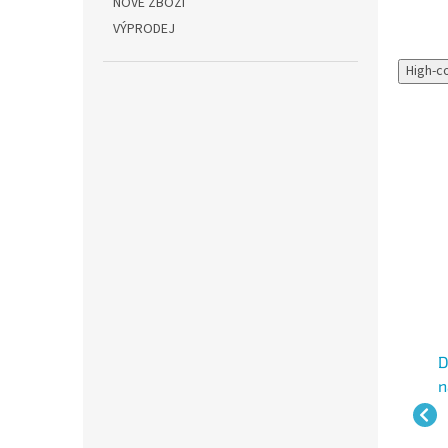
NOVÉ ZBOŽÍ
VÝPRODEJ
High-c
á
DURABLE 2912, čirá
DURABLE 2900,
D
mm,
násuvná lišta 9-12 mm,
násuvná lišta 1-3 mm
n
í
pro formát A4, balení
pro formát A4
p
prac.
Skladem - expedice 2 prac.
Skladem - expedice 2 prac.
25 ks
2
dny
dny
dny