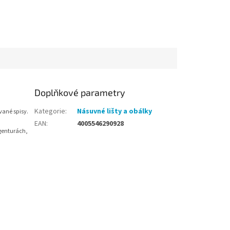
Doplňkové parametry
Kategorie
:
Násuvné lišty a obálky
vané spisy.
EAN
:
4005546290928
genturách,