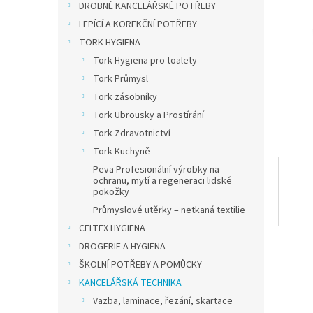
a
DROBNÉ KANCELÁŘSKÉ POTŘEBY
n
LEPÍCÍ A KOREKČNÍ POTŘEBY
e
TORK HYGIENA
l
Tork Hygiena pro toalety
Tork Průmysl
Tork zásobníky
Tork Ubrousky a Prostírání
Tork Zdravotnictví
Tork Kuchyně
Peva Profesionální výrobky na
ochranu, mytí a regeneraci lidské
pokožky
Průmyslové utěrky – netkaná textilie
CELTEX HYGIENA
DROGERIE A HYGIENA
ŠKOLNÍ POTŘEBY A POMŮCKY
KANCELÁŘSKÁ TECHNIKA
Vazba, laminace, řezání, skartace