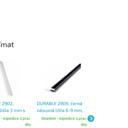
ímat
 2902,
DURABLE 2909, černá
DURABLE 2909, č
lišta 3 mm s
násuvná lišta 6-9 mm,
násuvná lišta 6
váním, čirá,
pro formát A4, balení
pro formát A4, b
- expedice 2 prac.
Skladem - expedice 2 prac.
Skladem - expedic
í 50 ks
25 ks
25 ks
dny
dny