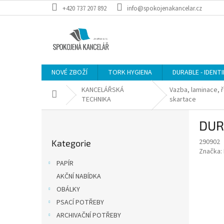
Přejít
+420 737 207 892
info@spokojenakancelar.cz
na
obsah
NOVÉ ZBOŽÍ
TORK HYGIENA
DURABLE - IDENT
KANCELÁŘSKÁ
Vazba, laminace, ř
Domů
TECHNIKA
skartace
P
DURA
o
Přeskočit
s
290902
Kategorie
kategorie
t
Značka:
r
PAPÍR
a
AKČNÍ NABÍDKA
n
OBÁLKY
n
í
PSACÍ POTŘEBY
p
ARCHIVAČNÍ POTŘEBY