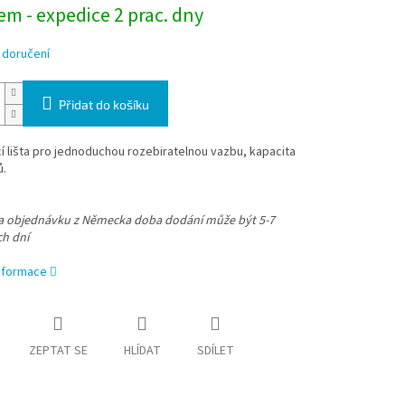
m - expedice 2 prac. dny
 doručení
Přidat do košíku
 lišta pro jednoduchou rozebiratelnou vazbu, kapacita
ů.
na objednávku z Německa doba dodání může být 5-7
ch dní
informace
ZEPTAT SE
HLÍDAT
SDÍLET