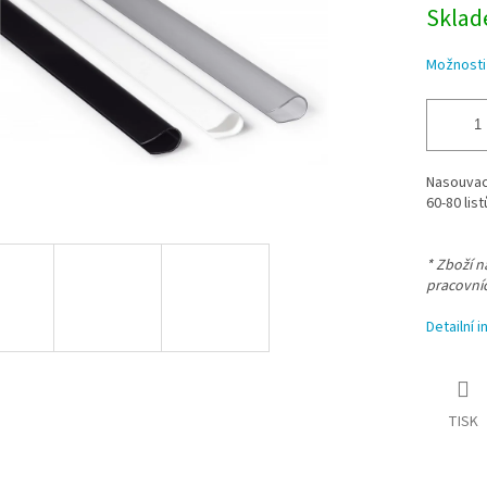
Sklade
Možnosti
Nasouvací
60-80 list
* Zboží 
pracovní
Detailní 
TISK