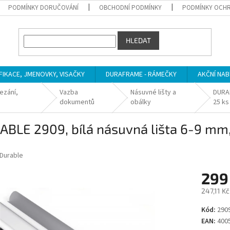
PODMÍNKY DORUČOVÁNÍ
OBCHODNÍ PODMÍNKY
PODMÍNKY OCHR
HLEDAT
IFIKACE, JMENOVKY, VISAČKY
DURAFRAME - RÁMEČKY
AKČNÍ NAB
ezání,
Vazba
Násuvné lišty a
DURAB
dokumentů
obálky
25 ks
BLE 2909, bílá násuvná lišta 6-9 mm, 
Durable
299
247,11 K
Měrná
Kód:
290
cena:
EAN:
400