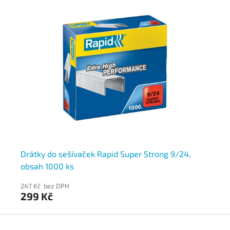
Drátky do sešívaček Rapid Super Strong 9/24,
Ra
obsah 1000 ks
ks
247 Kč bez DPH
164
299 Kč
19
Z