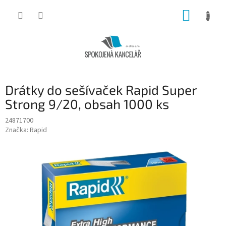
Přejít
NÁKUP
na
obsah
KOŠÍK
Drátky do sešívaček Rapid Super
Strong 9/20, obsah 1000 ks
24871700
Značka:
Rapid