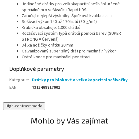
Jedinečné drátky pro velkokapacitní sešívání určené
speciálně pro sešívačku Rapid HD9.
Zaručují nejlepší výsledky. Špičková kvalita a síla.
Sešívací výkon 140 až 170 listů (80 g/m2)
Krabička obsahuje: 1.000 drátků
Rozlišovací systém typů drátků pomocí barev (SUPER
STRONG = Červená)
Délka nožičky drátku 20 mm
Galvanizovaný super silný drát pro maximální výkon
Ostré konce pro maximální penetraci
Doplňkové parametry
Kategorie
:
Drátky pro blokové a velkokapacitní sešívačky
EAN
:
7313468717001
High-contrast mode
Mohlo by Vás zajímat