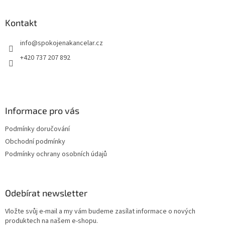
á
p
a
Kontakt
t
info
@
spokojenakancelar.cz
í
+420 737 207 892
Informace pro vás
Podmínky doručování
Obchodní podmínky
Podmínky ochrany osobních údajů
Odebírat newsletter
Vložte svůj e-mail a my vám budeme zasílat informace o nových
produktech na našem e-shopu.