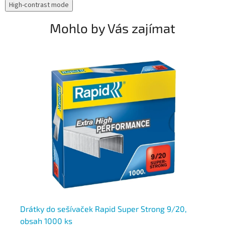
High-contrast mode
Mohlo by Vás zajímat
Drátky do sešívaček Rapid Super Strong 9/20,
Dr
obsah 1000 ks
ob