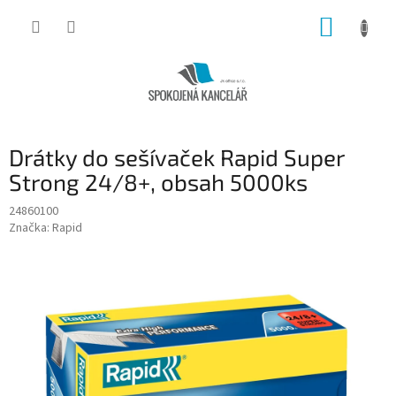
Přejít
NÁKUP
na
obsah
KOŠÍK
Drátky do sešívaček Rapid Super
Strong 24/8+, obsah 5000ks
24860100
Značka:
Rapid