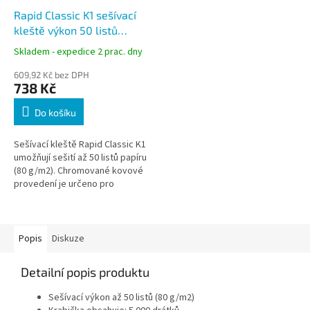
Rapid Classic K1 sešívací
kleště výkon 50 listů
chrom 10510601
Skladem - expedice 2 prac. dny
609,92 Kč bez DPH
738 Kč
Do košíku
Sešívací kleště Rapid Classic K1
umožňují sešití až 50 listů papíru
(80 g/m2). Chromované kovové
provedení je určeno pro
pravidelné použití v kancelářích,
skladech, obchodech i...
Popis
Diskuze
Detailní popis produktu
Sešívací výkon až 50 listů (80 g/m2)