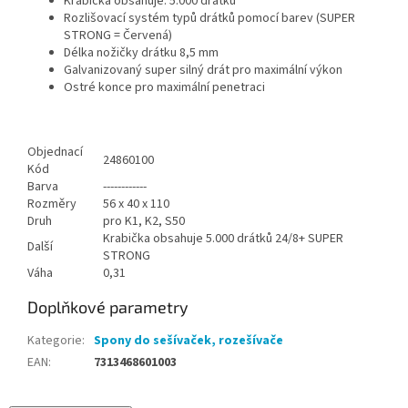
Krabička obsahuje: 5.000 drátků
Rozlišovací systém typů drátků pomocí barev (SUPER
STRONG = Červená)
Délka nožičky drátku 8,5 mm
Galvanizovaný super silný drát pro maximální výkon
Ostré konce pro maximální penetraci
Objednací
24860100
Kód
Barva
------------
Rozměry
56 x 40 x 110
Druh
pro K1, K2, S50
Krabička obsahuje 5.000 drátků 24/8+ SUPER
Další
STRONG
Váha
0,31
Doplňkové parametry
Kategorie
:
Spony do sešívaček, rozešívače
EAN
:
7313468601003