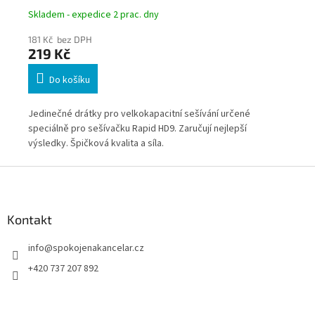
Skladem - expedice 2 prac. dny
Skl
181 Kč bez DPH
24
219 Kč
2
Do košíku
Jedinečné drátky pro velkokapacitní sešívání určené
Jed
íru
speciálně pro sešívačku Rapid HD9. Zaručují nejlepší
spe
výsledky. Špičková kvalita a síla.
výs
y a
Z
á
p
a
Kontakt
t
info
@
spokojenakancelar.cz
í
+420 737 207 892