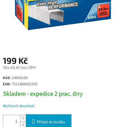
199 Kč
164,46 Kč bez DPH
Měrná
Kód:
24860100
cena:
EAN:
7313468601003
Skladem - expedice 2 prac. dny
Možnosti doručení
Přidat do košíku