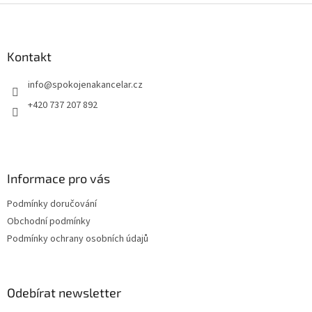
Z
á
p
a
Kontakt
t
info
@
spokojenakancelar.cz
í
+420 737 207 892
Informace pro vás
Podmínky doručování
Obchodní podmínky
Podmínky ochrany osobních údajů
Odebírat newsletter