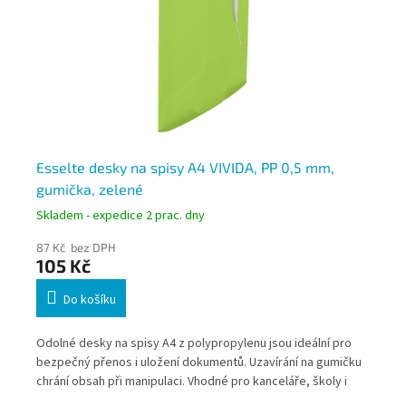
Esselte desky na spisy A4 VIVIDA, PP 0,5 mm,
Es
gumička, zelené
gu
Skladem - expedice 2 prac. dny
Skl
87 Kč bez DPH
87
105 Kč
10
Do košíku
u
Odolné desky na spisy A4 z polypropylenu jsou ideální pro
Odo
bezpečný přenos i uložení dokumentů. Uzavírání na gumičku
bez
chrání obsah při manipulaci. Vhodné pro kanceláře, školy i
chr
každodenní použití.
kaž