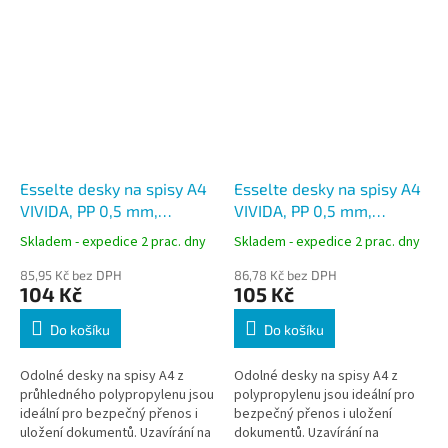
Esselte desky na spisy A4
Esselte desky na spisy A4
VIVIDA, PP 0,5 mm,
VIVIDA, PP 0,5 mm,
gumička, žluté
gumička, zelené
Skladem - expedice 2 prac. dny
Skladem - expedice 2 prac. dny
85,95 Kč bez DPH
86,78 Kč bez DPH
104 Kč
105 Kč
Do košíku
Do košíku
Odolné desky na spisy A4 z
Odolné desky na spisy A4 z
průhledného polypropylenu jsou
polypropylenu jsou ideální pro
ideální pro bezpečný přenos i
bezpečný přenos i uložení
uložení dokumentů. Uzavírání na
dokumentů. Uzavírání na