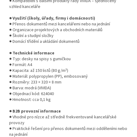
● Kompatibilní s dalšími produkty řady VIVIDA – sjednocený
vzhled kanceláře
● Využití (školy, úřady, firmy i domácnosti)
● Přenos dokumentů mezi kancelářemi nebo na jednání
● Organizace projektových a obchodních materiálů
● Školní a studijní složky
● Domácí třídění a ukládání dokumentů
● Technické informace
● Typ: desky na spisy s gumičkou
● Formát: A4
● Kapacita: až 150 listů (80 g/m²)
● Materiál: polypropylen (PP), embosovaný
● Rozměry: 233 × 320 × 8 mm
● Barva: modrá (VIVIDA)
● Objednací kód: 624040
● Hmotnost: cca 0,1 kg
● B2B provozní informace
● Vhodné pro nízce až středně frekventované kancelářské
provozy
● Praktické řešení pro přenos dokumentů mezi odděleními nebo
na jednání