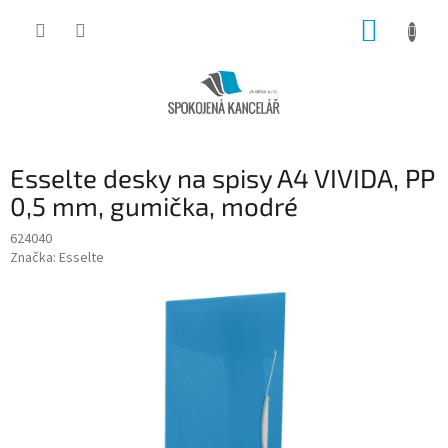
Přejít
NÁKUP
na
obsah
KOŠÍK
Esselte desky na spisy A4 VIVIDA, PP
0,5 mm, gumička, modré
624040
Značka:
Esselte