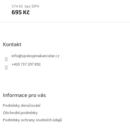
574 Kč bez DPH
69
695 Kč
8
Z
á
p
a
Kontakt
t
info
@
spokojenakancelar.cz
í
+420 737 207 892
Informace pro vás
Podmínky doručování
Obchodní podmínky
Podmínky ochrany osobních údajů