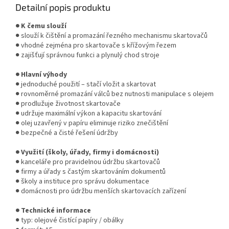
Detailní popis produktu
● K čemu slouží
● slouží k čištění a promazání řezného mechanismu skartovačů
● vhodné zejména pro skartovače s křížovým řezem
● zajišťují správnou funkci a plynulý chod stroje
● Hlavní výhody
● jednoduché použití – stačí vložit a skartovat
● rovnoměrné promazání válců bez nutnosti manipulace s olejem
● prodlužuje životnost skartovače
● udržuje maximální výkon a kapacitu skartování
● olej uzavřený v papíru eliminuje riziko znečištění
● bezpečné a čisté řešení údržby
● Využití (školy, úřady, firmy i domácnosti)
● kanceláře pro pravidelnou údržbu skartovačů
● firmy a úřady s častým skartováním dokumentů
● školy a instituce pro správu dokumentace
● domácnosti pro údržbu menších skartovacích zařízení
● Technické informace
● typ: olejové čistící papíry / obálky