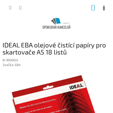
Přejít
NÁKUP
na
obsah
KOŠÍK
IDEAL EBA olejové čistící papíry pro
skartovače A5 18 listů
ID.9000631
Značka:
EBA