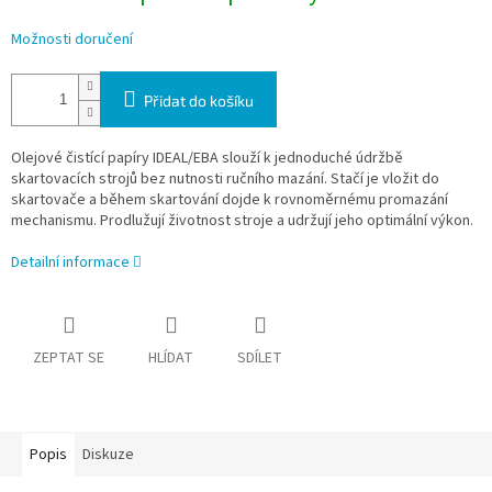
Možnosti doručení
Přidat do košíku
Olejové čistící papíry IDEAL/EBA slouží k jednoduché údržbě
skartovacích strojů bez nutnosti ručního mazání. Stačí je vložit do
skartovače a během skartování dojde k rovnoměrnému promazání
mechanismu. Prodlužují životnost stroje a udržují jeho optimální výkon.
Detailní informace
ZEPTAT SE
HLÍDAT
SDÍLET
Popis
Diskuze