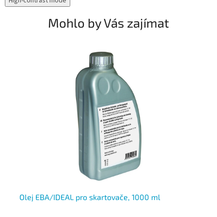
High-contrast mode
Mohlo by Vás zajímat
N
Olej EBA/IDEAL pro skartovače, 1000 ml
Le