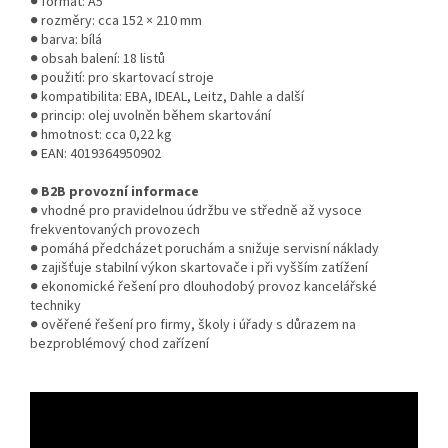
● formát: A5
● rozměry: cca 152 × 210 mm
● barva: bílá
● obsah balení: 18 listů
● použití: pro skartovací stroje
● kompatibilita: EBA, IDEAL, Leitz, Dahle a další
● princip: olej uvolněn během skartování
● hmotnost: cca 0,22 kg
● EAN: 4019364950902
● B2B provozní informace
● vhodné pro pravidelnou údržbu ve středně až vysoce
frekventovaných provozech
● pomáhá předcházet poruchám a snižuje servisní náklady
● zajišťuje stabilní výkon skartovače i při vyšším zatížení
● ekonomické řešení pro dlouhodobý provoz kancelářské
techniky
● ověřené řešení pro firmy, školy i úřady s důrazem na
bezproblémový chod zařízení