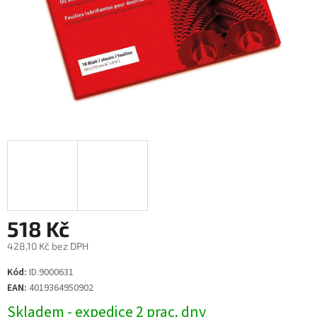
518 Kč
428,10 Kč bez DPH
Měrná
Kód:
ID.9000631
cena:
EAN:
4019364950902
Skladem - expedice 2 prac. dny