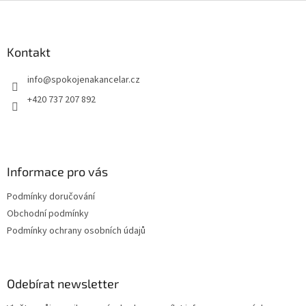
Z
á
p
a
Kontakt
t
info
@
spokojenakancelar.cz
í
+420 737 207 892
Informace pro vás
Podmínky doručování
Obchodní podmínky
Podmínky ochrany osobních údajů
Odebírat newsletter