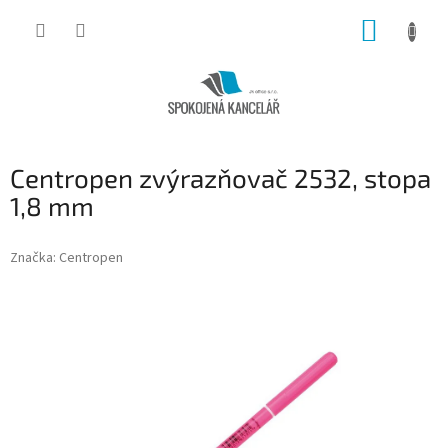
Přejít
NÁKUP
na
obsah
KOŠÍK
Centropen zvýrazňovač 2532, stopa
1,8 mm
Značka:
Centropen