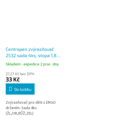
Centropen zvýrazňovač
2532 sada 4ks, stopa 1,8
mm
Skladem - expedice 2 prac. dny
27,27 Kč bez DPH
33 Kč
Do košíku
Zvýrazňovač pro děti s ERGO
držením. Sada 4ks
(ŽL,OR,RŮŽ,ZEL)