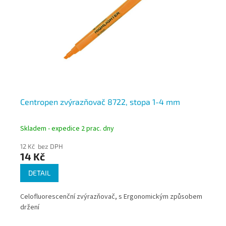
1-
Centropen zvýrazňovač 8722, stopa 1-4 mm
Ce
Skladem - expedice 2 prac. dny
Skl
12 Kč bez DPH
9 K
14 Kč
11
DETAIL
Celofluorescenční zvýrazňovač, s Ergonomickým způsobem
Pra
ým
držení