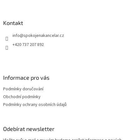
Z
pracovní místo.
á
p
a
Kontakt
t
info
@
spokojenakancelar.cz
í
+420 737 207 892
Informace pro vás
Podmínky doručování
Obchodní podmínky
Podmínky ochrany osobních údajů
Odebírat newsletter