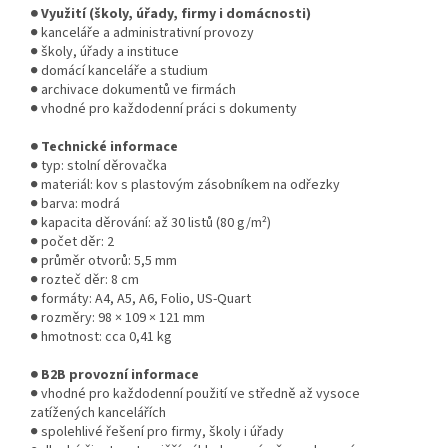
● Využití (školy, úřady, firmy i domácnosti)
● kanceláře a administrativní provozy
● školy, úřady a instituce
● domácí kanceláře a studium
● archivace dokumentů ve firmách
● vhodné pro každodenní práci s dokumenty
● Technické informace
● typ: stolní děrovačka
● materiál: kov s plastovým zásobníkem na odřezky
● barva: modrá
● kapacita děrování: až 30 listů (80 g/m²)
● počet děr: 2
● průměr otvorů: 5,5 mm
● rozteč děr: 8 cm
● formáty: A4, A5, A6, Folio, US-Quart
● rozměry: 98 × 109 × 121 mm
● hmotnost: cca 0,41 kg
● B2B provozní informace
● vhodné pro každodenní použití ve středně až vysoce
zatížených kancelářích
● spolehlivé řešení pro firmy, školy i úřady