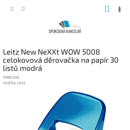
Přejít
NÁKUP
na
obsah
KOŠÍK
Leitz New NeXXt WOW 5008
celokovová děrovačka na papír 30
listů modrá
50081036
Značka:
Leitz