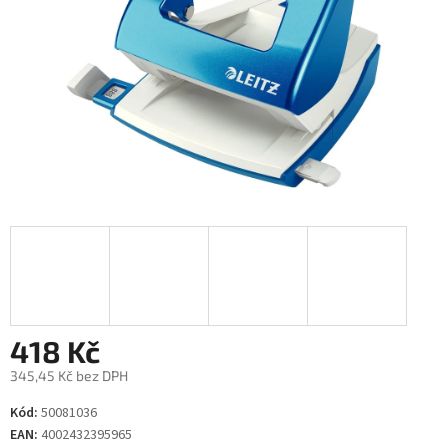
418 Kč
345,45 Kč bez DPH
Měrná
Kód:
50081036
cena:
EAN:
4002432395965