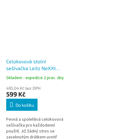
Celokovová stolní
sešívačka Leitz NeXXt
5502, světle modrá
Skladem - expedice 2 prac. dny
495,04 Kč bez DPH
599 Kč
Do košíku
Pevná a spolehlivá celokovová
sešívačka pro každodenní
použití. Již žádný stres se
zaseknutým drátkem uvnitř