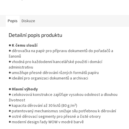
sešívačky, díky patentované
DIT technologii.
Popis
Diskuze
Detailní popis produktu
● K čemu slouží
● děrovačka na papír pro přípravu dokumentů do pořadačů a
šanonů
● vhodná pro každodenní kancelářské použití i domácí
administrativu
● umožňuje přesné děrování různých formátů papíru
● ideální pro organizaci dokumentů a archivaci
● Hlavní výhody
● celokovová konstrukce zajišťuje vysokou odolnost a dlouhou
životnost
● kapacita děrování až 30 listů (80 g/m²)
● patentovaný mechanismus snižuje sílu potřebnou k děrování
● ostré děrovací segmenty pro přesné a čisté otvory
● moderní design řady WOW v modré barvě