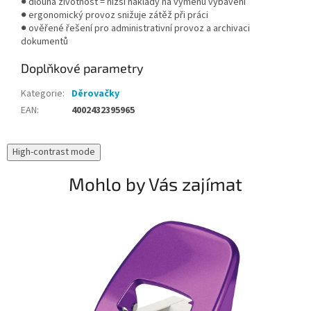
● dlouhá životnost = nižší náklady na výměnu vybavení
● ergonomický provoz snižuje zátěž při práci
● ověřené řešení pro administrativní provoz a archivaci
dokumentů
Doplňkové parametry
Kategorie
:
Děrovačky
EAN
:
4002432395965
High-contrast mode
Mohlo by Vás zajímat