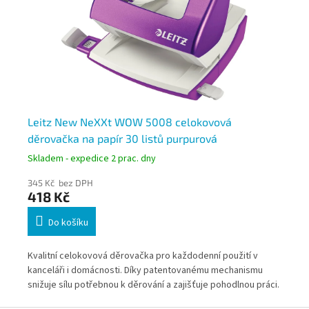
14
Leitz New NeXXt WOW 5008 celokovová
Le
děrovačka na papír 30 listů purpurová
dě
Skladem - expedice 2 prac. dny
Skl
345 Kč bez DPH
34
418 Kč
4
Do košíku
čky
Kvalitní celokovová děrovačka pro každodenní použití v
Kva
kanceláři i domácnosti. Díky patentovanému mechanismu
kan
ntů
snižuje sílu potřebnou k děrování a zajišťuje pohodlnou práci.
sni
Moderní purpurové provedení z řady Leitz WOW oživí každé
Mod