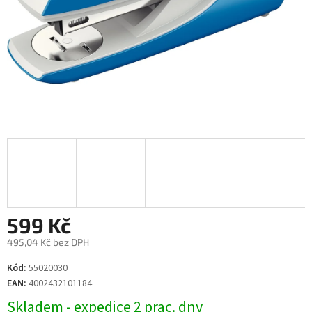
599 Kč
495,04 Kč bez DPH
Měrná
Kód:
55020030
cena:
EAN:
4002432101184
Skladem - expedice 2 prac. dny