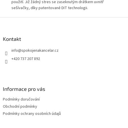
použití. Již žádný stres se zaseknutým drátkem uvnitř
pou
í a
sešívačky, díky patentované DIT technologii.
seš
Z
ti.
á
p
a
Kontakt
t
info
@
spokojenakancelar.cz
í
+420 737 207 892
Informace pro vás
Podmínky doručování
Obchodní podmínky
Podmínky ochrany osobních údajů