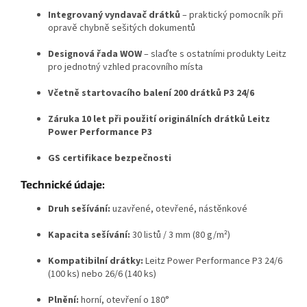
Integrovaný vyndavač drátků
– praktický pomocník při
opravě chybně sešitých dokumentů
Designová řada WOW
– slaďte s ostatními produkty Leitz
pro jednotný vzhled pracovního místa
Včetně startovacího balení 200 drátků P3 24/6
Záruka 10 let při použití originálních drátků Leitz
Power Performance P3
GS certifikace bezpečnosti
Technické údaje:
Druh sešívání:
uzavřené, otevřené, nástěnkové
Kapacita sešívání:
30 listů / 3 mm (80 g/m²)
Kompatibilní drátky:
Leitz Power Performance P3 24/6
(100 ks) nebo 26/6 (140 ks)
Plnění:
horní, otevření o 180°