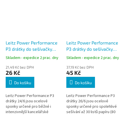
Leitz Power Performance
Leitz Power Performance
P3 drátky do sešívačky
P3 drátky do sešívačky
24/6
26/6
Skladem - expedice 2 prac. dny
Skladem - expedice 2 prac. dny
21,49 Kč bez DPH
37,19 Kč bez DPH
26 Kč
45 Kč
Do košíku
Do košíku
Leitz Power Performance P3
Leitz Power Performance P3
drátky 24/6 jsou ocelové
drátky 26/6 jsou ocelové
sponky určené pro běžné i
sponky určené pro spolehlivé
intenzivnější kancelářské
sešívání až 30 listů papíru (80
sešívání až do 30 listů papíru (80
g/m²). Poskytují přesný průnik a
g/m²). Zajišťují přesný průnik a...
pevný ohyb bez zasekávání,...