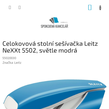
Přejít
NÁKUP
na
obsah
KOŠÍK
Celokovová stolní sešívačka Leitz
NeXXt 5502, světle modrá
55020030
Značka:
Leitz