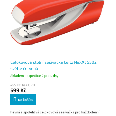
Celokovová stolní sešívačka Leitz NeXXt 5502,
Ce
světle červená
mo
Skladem - expedice 2 prac. dny
Skl
495 Kč bez DPH
49
599 Kč
5
Do košíku
Pevná a spolehlivá celokovová sešívačka pro každodenní
Pev