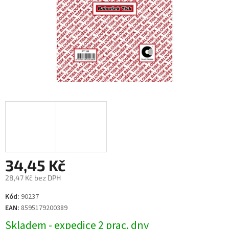
34,45 Kč
28,47 Kč bez DPH
Měrná
Kód:
90237
cena:
EAN:
8595179200389
Skladem - expedice 2 prac. dny