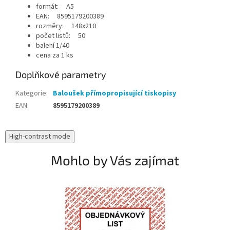
formát: A5
EAN: 8595179200389
rozměry: 148x210
počet listů: 50
balení 1/40
cena za 1 ks
Doplňkové parametry
Kategorie
:
Baloušek přímopropisující tiskopisy
EAN
:
8595179200389
High-contrast mode
Mohlo by Vás zajímat