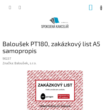
Přejít
NÁKUP
na
obsah
KOŠÍK
Baloušek PT180, zakázkový list A5
samopropis
90237
Značka:
Baloušek, s.r.o.