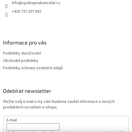
info
@
spokojenakancelar.cz
í
+420 737 207 892
Informace pro vás
Podmínky doručování
Obchodní podmínky
Podmínky ochrany osobních údajů
Odebírat newsletter
Vložte svůj e-mail a my vám budeme zasílat informace o nových
produktech na našem e-shopu.
E-mail