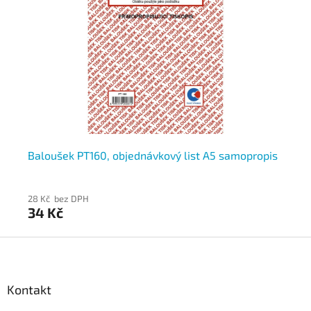
Baloušek PT160, objednávkový list A5 samopropis
Ba
28 Kč bez DPH
28
34 Kč
3
Z
á
p
a
Kontakt
t