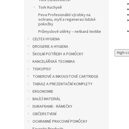
Tork Zdravotnictví
Tork Kuchyně
Peva Profesionální výrobky na
ochranu, mytí a regeneraci lidské
pokožky
Průmyslové utěrky – netkaná textilie
CELTEX HYGIENA
DROGERIE A HYGIENA
High-c
ŠKOLNÍ POTŘEBY A POMŮCKY
KANCELÁŘSKÁ TECHNIKA
TISKOPISY
TONEROVÉ A INKOUSTOVÉ CARTRIDGE
TABULE A PREZENTAČNÍ KOMPLETY
ERGONOMIE
BALÍCÍ MATERIÁL
DURAFRAME - RÁMEČKY
OBČERSTVENÍ
OCHRANNÉ PRACOVNÍ POMŮCKY