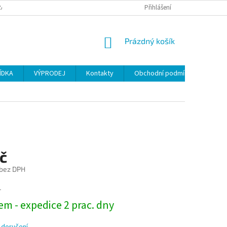
ANY OSOBNÍCH ÚDAJŮ
Přihlášení
NÁKUPNÍ
Prázdný košík
KOŠÍK
ÍDKA
VÝPRODEJ
Kontakty
Obchodní podmínky
č
 bez DPH
1
m - expedice 2 prac. dny