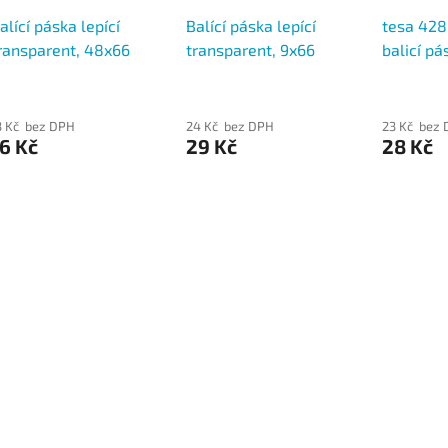
alící páska lepící
Balící páska lepící
tesa 42
ransparent, 48x66
transparent, 9x66
balicí pá
transpar
66 m
3 Kč bez DPH
24 Kč bez DPH
23 Kč bez
6 Kč
29 Kč
28 Kč