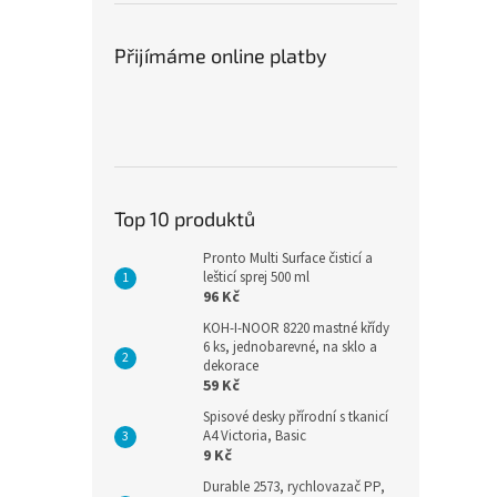
Přijímáme online platby
Top 10 produktů
Pronto Multi Surface čisticí a
lešticí sprej 500 ml
96 Kč
KOH-I-NOOR 8220 mastné křídy
6 ks, jednobarevné, na sklo a
dekorace
59 Kč
Spisové desky přírodní s tkanicí
A4 Victoria, Basic
9 Kč
Durable 2573, rychlovazač PP,