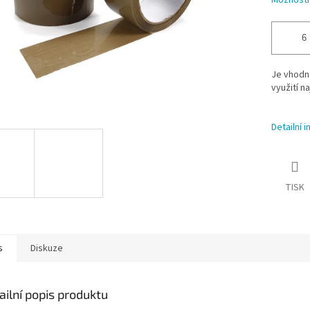
Možnosti
Je vhodná
využití n
Detailní 
TISK
s
Diskuze
ailní popis produktu