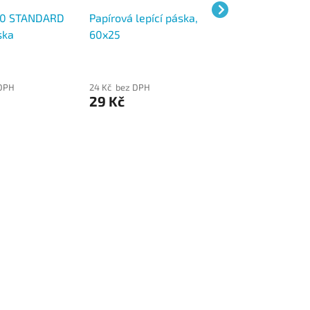
80 STANDARD
Papírová lepící páska,
Papírová lepící p
ska
60x25
50x25
entní, 25 mm x
 DPH
24 Kč bez DPH
19 Kč bez DPH
29 Kč
23 Kč