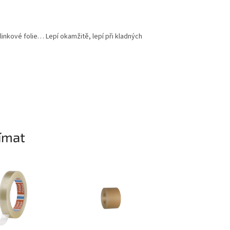
blinkové folie… Lepí okamžitě, lepí při kladných
ímat