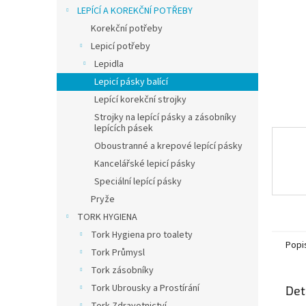
n
LEPÍCÍ A KOREKČNÍ POTŘEBY
e
Korekční potřeby
l
Lepicí potřeby
Lepidla
Lepicí pásky balící
Lepící korekční strojky
Strojky na lepící pásky a zásobníky
lepících pásek
Oboustranné a krepové lepící pásky
Kancelářské lepicí pásky
Speciální lepící pásky
Pryže
TORK HYGIENA
Tork Hygiena pro toalety
Popi
Tork Průmysl
Tork zásobníky
Tork Ubrousky a Prostírání
Det