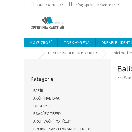
Přejít
+420 737 207 892
info@spokojenakancelar.cz
na
obsah
NOVÉ ZBOŽÍ
TORK HYGIENA
DURABLE - IDENT
Domů
LEPÍCÍ A KOREKČNÍ POTŘEBY
Lepicí potře
P
Balí
o
Přeskočit
s
Značka:
Kategorie
kategorie
t
r
PAPÍR
a
AKČNÍ NABÍDKA
n
OBÁLKY
n
í
PSACÍ POTŘEBY
p
ARCHIVAČNÍ POTŘEBY
a
DROBNÉ KANCELÁŘSKÉ POTŘEBY