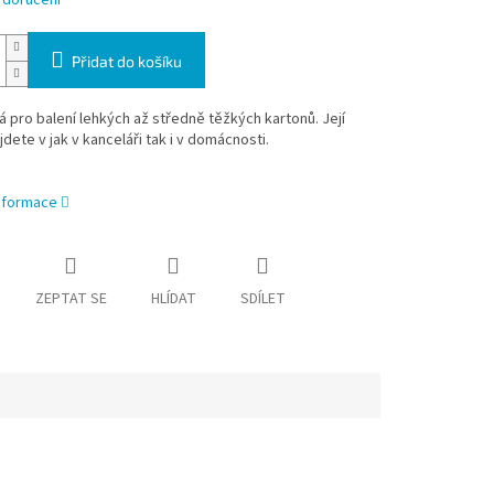
 doručení
Přidat do košíku
 pro balení lehkých až středně těžkých kartonů. Její
ajdete v jak v kanceláři tak i v domácnosti.
informace
ZEPTAT SE
HLÍDAT
SDÍLET