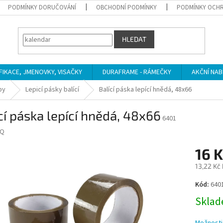
PODMÍNKY DORUČOVÁNÍ
OBCHODNÍ PODMÍNKY
PODMÍNKY OCHR
HLEDAT
IFIKACE, JMENOVKY, VISAČKY
DURAFRAME - RÁMEČKY
AKČNÍ NAB
by
Lepicí pásky balící
Balící páska lepící hnědá, 48x66
cí páska lepící hnědá, 48x66
6401
Q
16 K
13,22 Kč
Měrná
Kód:
640
cena:
Sklade