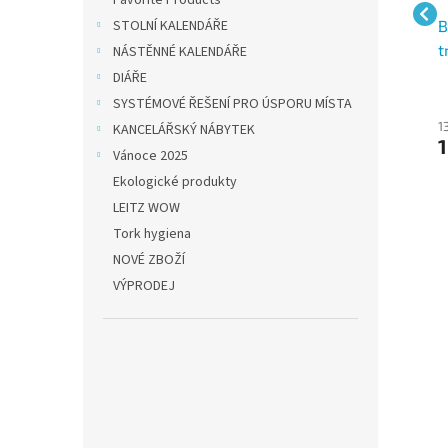
Favorite Products
a,
Papírová lepící páska,
Balící páska lepící,
B
STOLNÍ KALENDÁŘE
30x25
48x66, potisk Fragile -
t
NÁSTĚNNÉ KALENDÁŘE
křehké
DIÁŘE
SYSTÉMOVÉ ŘEŠENÍ PRO ÚSPORU MÍSTA
12 Kč bez DPH
34 Kč bez DPH
1
KANCELÁŘSKÝ NÁBYTEK
15 Kč
41 Kč
1
Vánoce 2025
Ekologické produkty
LEITZ WOW
Tork hygiena
NOVÉ ZBOŽÍ
VÝPRODEJ