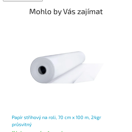
Mohlo by Vás zajímat
Papír střihový na roli, 70 cm x 100 m, 24gr
Pl
průsvitný