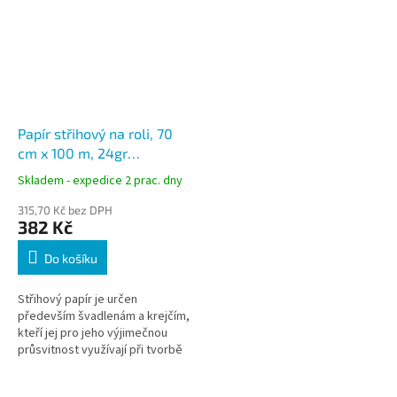
Papír střihový na roli, 70
cm x 100 m, 24gr
průsvitný
Skladem - expedice 2 prac. dny
315,70 Kč bez DPH
382 Kč
Do košíku
Střihový papír je určen
především švadlenám a krejčím,
kteří jej pro jeho výjimečnou
průsvitnost využívají při tvorbě
a překreslování střihů.