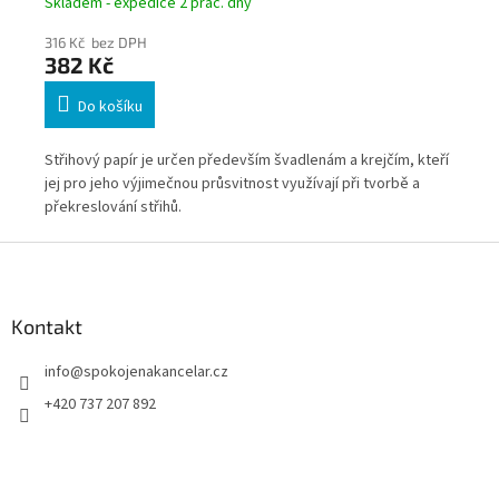
Skladem - expedice 2 prac. dny
Skl
316 Kč bez DPH
26
382 Kč
31
Do košíku
o
Střihový papír je určen především švadlenám a krejčím, kteří
Kla
jej pro jeho výjimečnou průsvitnost využívají při tvorbě a
pap
překreslování střihů.
Z
á
p
a
Kontakt
t
info
@
spokojenakancelar.cz
í
+420 737 207 892