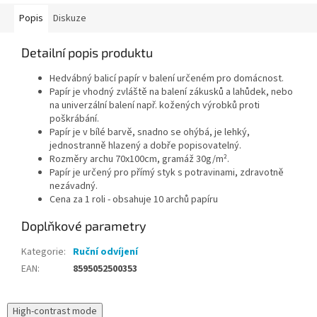
Popis
Diskuze
Detailní popis produktu
Hedvábný balicí papír v balení určeném pro domácnost.
P
apír je vhodný zvláště na balení zákusků a lahůdek, nebo
na univerzální balení např. kožených výrobků proti
poškrábání.
Papír je v bílé barvě, snadno se ohýbá, je lehký,
jednostranně hlazený a dobře popisovatelný.
Rozměry archu 70x100cm, gramáž 30g/m².
Papír je určený pro přímý styk s potravinami, zdravotně
nezávadný.
Cena za 1 roli - obsahuje 10 archů papíru
Doplňkové parametry
Kategorie
:
Ruční odvíjení
EAN
:
8595052500353
High-contrast mode