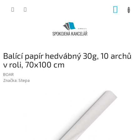
Přejít
NÁKUP
na
obsah
KOŠÍK
Balící papír hedvábný 30g, 10 archů
v roli, 70x100 cm
BOAR
Značka:
Stepa