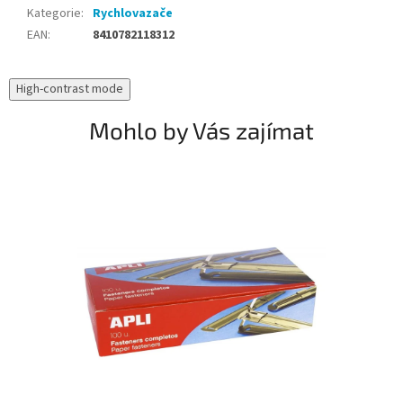
Kategorie
:
Rychlovazače
EAN
:
8410782118312
High-contrast mode
Mohlo by Vás zajímat