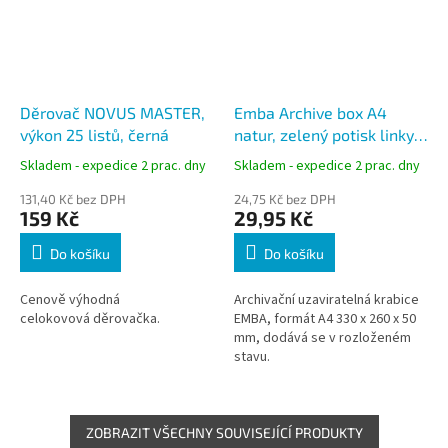
Děrovač NOVUS MASTER,
Emba Archive box A4
výkon 25 listů, černá
natur, zelený potisk linky,
hřbet 50 mm, silná
Skladem - expedice 2 prac. dny
Skladem - expedice 2 prac. dny
lepenka
131,40 Kč bez DPH
24,75 Kč bez DPH
159 Kč
29,95 Kč
Do košíku
Do košíku
Cenově výhodná
Archivační uzaviratelná krabice
celokovová děrovačka.
EMBA, formát A4 330 x 260 x 50
mm, dodává se v rozloženém
stavu.
ZOBRAZIT VŠECHNY SOUVISEJÍCÍ PRODUKTY