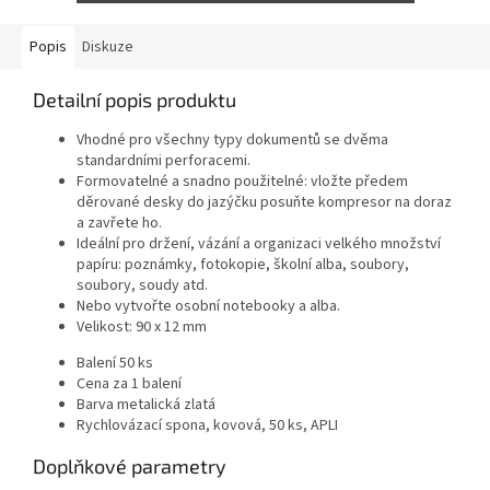
Popis
Diskuze
Detailní popis produktu
Vhodné pro všechny typy dokumentů se dvěma
standardními perforacemi.
Formovatelné a snadno použitelné: vložte předem
děrované desky do jazýčku posuňte kompresor na doraz
a zavřete ho.
Ideální pro držení, vázání a organizaci velkého množství
papíru: poznámky, fotokopie, školní alba, soubory,
soubory, soudy atd.
Nebo vytvořte osobní notebooky a alba.
Velikost: 90 x 12 mm
Balení 50 ks
Cena za 1 balení
Barva metalická zlatá
Rychlovázací spona, kovová, 50 ks, APLI
Doplňkové parametry