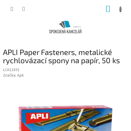
Přejít
NÁKUP
na
obsah
KOŠÍK
APLI Paper Fasteners, metalické
rychlovázací spony na papír, 50 ks
LCA11831
Značka:
Apli