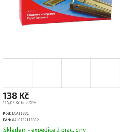
138 Kč
114,05 Kč bez DPH
Měrná
Kód:
LCA11831
cena:
EAN:
8410782118312
Skladem - expedice 2 prac. dny