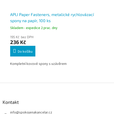
APLI Paper Fasteners, metalické rychlovázací
Du
spony na papír, 100 ks
st
Skladem - expedice 2 prac. dny
Skl
195 Kč bez DPH
6 K
236 Kč
7 
Do košíku
,
Pla
Kompletní kovové spony s uzávěrem
Z
á
p
a
Kontakt
t
info
@
spokojenakancelar.cz
í