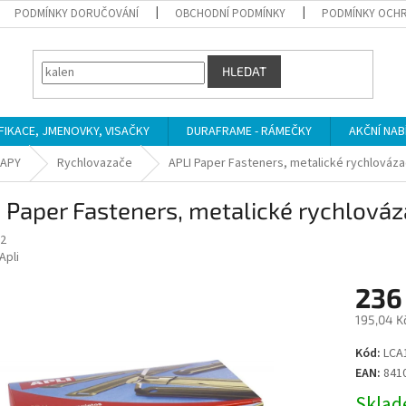
PODMÍNKY DORUČOVÁNÍ
OBCHODNÍ PODMÍNKY
PODMÍNKY OCHR
HLEDAT
IFIKACE, JMENOVKY, VISAČKY
DURAFRAME - RÁMEČKY
AKČNÍ NAB
MAPY
Rychlovazače
APLI Paper Fasteners, metalické rychlovázac
 Paper Fasteners, metalické rychlováza
2
Apli
236
195,04 K
Měrná
Kód:
LCA
cena:
EAN:
841
Sklade