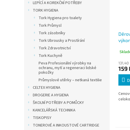
LEPÍCÍ A KOREKČNÍ POTŘEBY
TORK HYGIENA
Tork Hygiena pro toalety
Tork Průmysl
Tork zásobníky
Děro
výkon
Tork Ubrousky a Prostírání
Tork Zdravotnictví
Sklad
Tork Kuchyně
Peva Profesionální výrobky na
131,40
159 
ochranu, mytí a regeneraci lidské
pokožky
Průmyslové utěrky – netkaná textilie
D
CELTEX HYGIENA
Cenov
DROGERIE A HYGIENA
celoko
ŠKOLNÍ POTŘEBY A POMŮCKY
KANCELÁŘSKÁ TECHNIKA
TISKOPISY
TONEROVÉ A INKOUSTOVÉ CARTRIDGE