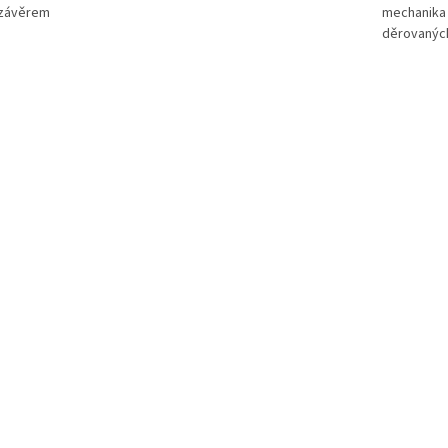
závěrem
mechanika 
děrovaných
Kovová la
rychlovazn
na objedn
doba dodán
pracovních