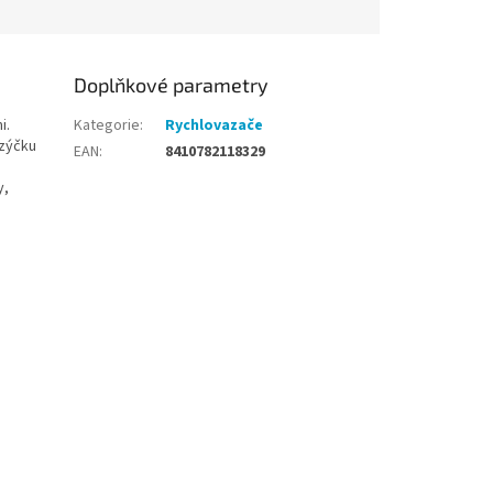
Doplňkové parametry
i.
Kategorie
:
Rychlovazače
azýčku
EAN
:
8410782118329
y,