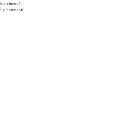
k archivování
euroděrováním.
í písemností.
kovaná
á perka. * Zboží
ávku z Německa
í může být 3-5
 dní