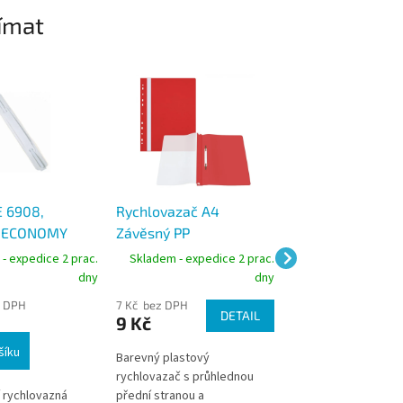
ímat
 6908,
Rychlovazač A4
HIT OFFICE Rych
X ECONOMY
Závěsný PP
závěsný celý RZ
cí
Euroděrování, přední
CLASSIC, 240 g
- expedice 2 prac.
Skladem - expedice 2 prac.
Skladem - expedic
onka 100 ks,
strana průhledná
dny
dny
z DPH
7 Kč bez DPH
10 Kč bez DPH
DETAIL
9 Kč
12 Kč
šíku
Barevný plastový
Klasický závěsný pa
rychlovazač s průhlednou
rychlovazač. Potišt
 rychlovazná
přední stranou a
přední strana- linky 