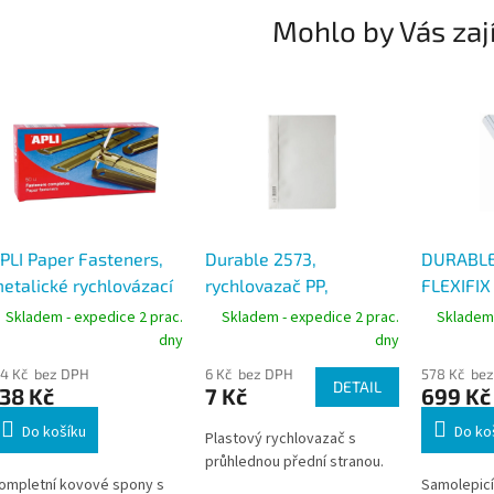
Mohlo by Vás zaj
PLI Paper Fasteners,
Durable 2573,
DURABLE
etalické rychlovázací
rychlovazač PP,
FLEXIFI
pony na papír, 50 ks
průhledná přední strana
samolepí
Skladem - expedice 2 prac.
Skladem - expedice 2 prac.
Skladem 
A4
rychlosp
dny
dny
bílá
14 Kč bez DPH
6 Kč bez DPH
578 Kč be
DETAIL
38 Kč
7 Kč
699 Kč
Do košíku
Do ko
Plastový rychlovazač s
průhlednou přední stranou.
ompletní kovové spony s
Samolepicí