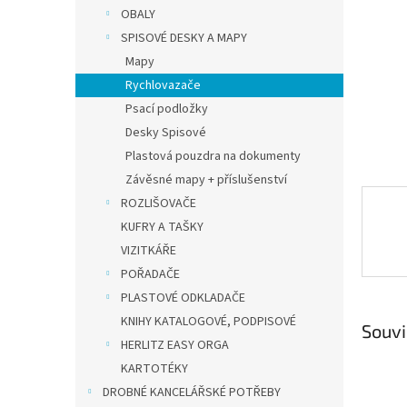
n
OBALY
e
SPISOVÉ DESKY A MAPY
l
Mapy
Rychlovazače
Psací podložky
Desky Spisové
Plastová pouzdra na dokumenty
Závěsné mapy + příslušenství
ROZLIŠOVAČE
KUFRY A TAŠKY
VIZITKÁŘE
POŘADAČE
PLASTOVÉ ODKLADAČE
KNIHY KATALOGOVÉ, PODPISOVÉ
Souvi
HERLITZ EASY ORGA
KARTOTÉKY
DROBNÉ KANCELÁŘSKÉ POTŘEBY