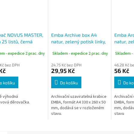
vač NOVUS MASTER,
Emba Archive box A4
Emba Arc
 25 listů, černá
natur, zelený potisk linky,
natur, ze
hřbet 50 mm, silná
hřbet 110
em - expedice 2 prac. dny
Skladem - expedice 2 prac. dny
Skladem - 
lepenka
lepenka
 Kč bez DPH
24,75 Kč bez DPH
46,28 Kč b
Kč
29,95 Kč
56 Kč
o košíku
Do košíku
Do ko
ě výhodná
Archivační uzaviratelná krabice
Archivační 
vová děrovačka.
EMBA, formát A4 330 x 260 x 50
EMBA, form
mm, dodává se v rozloženém
mm, dodáv
stavu.
stavu