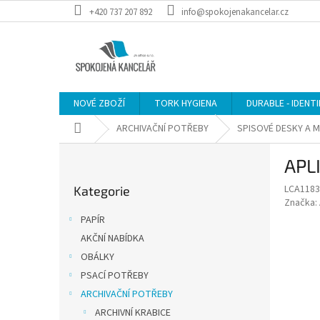
Přejít
+420 737 207 892
info@spokojenakancelar.cz
na
obsah
NOVÉ ZBOŽÍ
TORK HYGIENA
DURABLE - IDENT
Domů
ARCHIVAČNÍ POTŘEBY
SPISOVÉ DESKY A 
P
APLI
o
Přeskočit
s
LCA1183
Kategorie
kategorie
t
Značka:
r
PAPÍR
a
AKČNÍ NABÍDKA
n
OBÁLKY
n
í
PSACÍ POTŘEBY
p
ARCHIVAČNÍ POTŘEBY
a
ARCHIVNÍ KRABICE