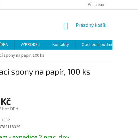
ANY OSOBNÍCH ÚDAJŮ
Přihlášení
NÁKUPNÍ
Prázdný košík
KOŠÍK
ÍDKA
VÝPRODEJ
Kontakty
Obchodní podmínky
í spony na papír, 100 ks
cí spony na papír, 100 ks
 Kč
č bez DPH
11832
0782118329
m - expedice 2 prac. dny