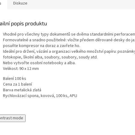
s
Diskuze
ailní popis produktu
Vhodné pro všechny typy dokumentů se dvěma standardními perforacem
Formovatelné a snadno použitelné: vložte předem děrované desky do j
posuňte kompresor na doraz a zavřete ho.
Ideální pro držení, vázání a organizaci velkého množství papíru: poznámk
fotokopie, školní alba, soubory, soubory, soudy atd.
Nebo vytvořte osobní notebooky a alba.
Velikost: 90 x 12 mm
Balení 100 ks
Cena za 1 balení
Barva metalická zlatá
Rychlovázací spona, kovová, 100 ks, APLI
ontrast mode