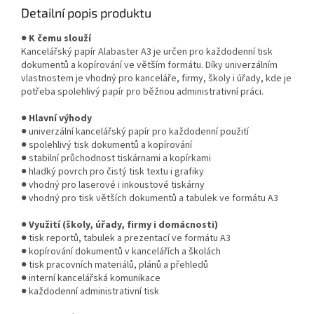
Detailní popis produktu
●
K čemu slouží
Kancelářský papír Alabaster A3 je určen pro každodenní tisk
dokumentů a kopírování ve větším formátu. Díky univerzálním
vlastnostem je vhodný pro kanceláře, firmy, školy i úřady, kde je
potřeba spolehlivý papír pro běžnou administrativní práci.
●
Hlavní výhody
● univerzální kancelářský papír pro každodenní použití
● spolehlivý tisk dokumentů a kopírování
● stabilní průchodnost tiskárnami a kopírkami
● hladký povrch pro čistý tisk textu i grafiky
● vhodný pro laserové i inkoustové tiskárny
● vhodný pro tisk větších dokumentů a tabulek ve formátu A3
●
Využití (školy, úřady, firmy i domácnosti)
● tisk reportů, tabulek a prezentací ve formátu A3
● kopírování dokumentů v kancelářích a školách
● tisk pracovních materiálů, plánů a přehledů
● interní kancelářská komunikace
● každodenní administrativní tisk