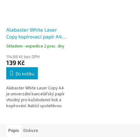
Alabaster White Laser
Copy kopírovací papír A4,
80 g, 500 listů
Skladem - expedice 2 prac. dny
114,88 Kč bez DPH
139 Kč
Do košíku
Alabaster White Laser Copy A4
je univerzální kancelářský papír
vhodný pro každodenní tisk a
kopírování. Nabízí spolehlivou
průchodnost tiskárnami a
kopírkami a je ideální pro...
Popis
Diskuze