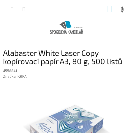
Přejít
NÁKUP
na
obsah
KOŠÍK
Alabaster White Laser Copy
kopírovací papír A3, 80 g, 500 listů
4558841
Značka:
KRPA