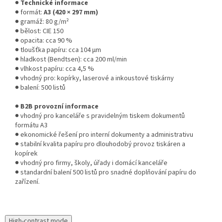
●
Technické informace
● formát:
A3 (420 × 297 mm)
● gramáž: 80 g/m²
● bělost: CIE 150
● opacita: cca 90 %
● tloušťka papíru: cca 104 µm
● hladkost (Bendtsen): cca 200 ml/min
● vlhkost papíru: cca 4,5 %
● vhodný pro: kopírky, laserové a inkoustové tiskárny
● balení: 500 listů
●
B2B provozní informace
● vhodný pro kanceláře s pravidelným tiskem dokumentů
formátu A3
● ekonomické řešení pro interní dokumenty a administrativu
● stabilní kvalita papíru pro dlouhodobý provoz tiskáren a
kopírek
● vhodný pro firmy, školy, úřady i domácí kanceláře
● standardní balení 500 listů pro snadné doplňování papíru do
zařízení.
High-contrast mode