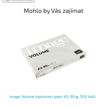
Mohlo by Vás zajímat
tů
Image Volume kopírovací papír A3, 80 g, 500 listů
HP
50