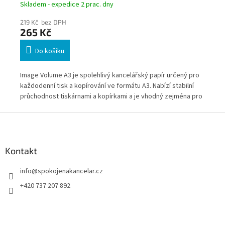
Skladem - expedice 2 prac. dny
Skl
219 Kč bez DPH
74
265 Kč
9
Do košíku
Image Volume A3 je spolehlivý kancelářský papír určený pro
HP 
každodenní tisk a kopírování ve formátu A3. Nabízí stabilní
urč
průchodnost tiskárnami a kopírkami a je vhodný zejména pro
Col
pro
velkoobjemový kancelářský tisk dokumentů, reportů a
ryc
Z
pracovních materiálů.
ink
á
p
a
Kontakt
t
info
@
spokojenakancelar.cz
í
+420 737 207 892