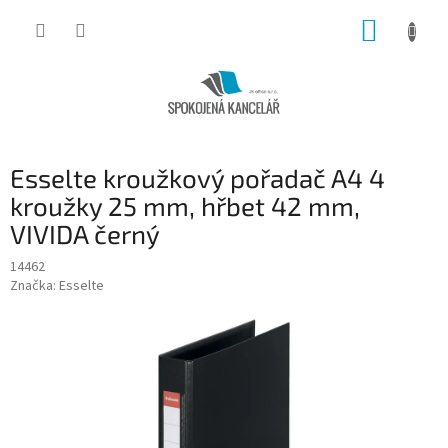
Přejít
NÁKUP
na
obsah
KOŠÍK
Esselte kroužkový pořadač A4 4
kroužky 25 mm, hřbet 42 mm,
VIVIDA černý
14462
Značka:
Esselte