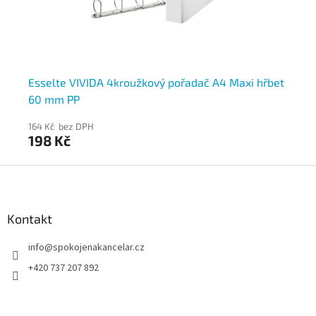
Esselte VIVIDA 4kroužkový pořadač A4 Maxi hřbet
Es
60 mm PP
hř
164 Kč bez DPH
99
198 Kč
1
Z
á
p
a
Kontakt
t
info
@
spokojenakancelar.cz
í
+420 737 207 892