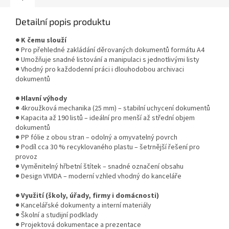
Detailní popis produktu
● K čemu slouží
● Pro přehledné zakládání děrovaných dokumentů formátu A4
● Umožňuje snadné listování a manipulaci s jednotlivými listy
● Vhodný pro každodenní práci i dlouhodobou archivaci
dokumentů
● Hlavní výhody
● 4kroužková mechanika (25 mm) – stabilní uchycení dokumentů
● Kapacita až 190 listů – ideální pro menší až střední objem
dokumentů
● PP fólie z obou stran – odolný a omyvatelný povrch
● Podíl cca 30 % recyklovaného plastu – šetrnější řešení pro
provoz
● Vyměnitelný hřbetní štítek – snadné označení obsahu
● Design VIVIDA – moderní vzhled vhodný do kanceláře
● Využití (školy, úřady, firmy i domácnosti)
● Kancelářské dokumenty a interní materiály
● Školní a studijní podklady
● Projektová dokumentace a prezentace