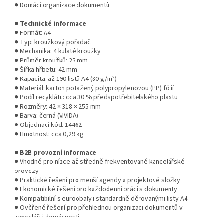
● Domácí organizace dokumentů
● Technické informace
● Formát: A4
● Typ: kroužkový pořadač
● Mechanika: 4 kulaté kroužky
● Průměr kroužků: 25 mm
● Šířka hřbetu: 42 mm
● Kapacita: až 190 listů A4 (80 g/m²)
● Materiál: karton potažený polypropylenovou (PP) fólií
● Podíl recyklátu: cca 30 % předspotřebitelského plastu
● Rozměry: 42 × 318 × 255 mm
● Barva: černá (VIVIDA)
● Objednací kód: 14462
● Hmotnost: cca 0,29 kg
● B2B provozní informace
● Vhodné pro nízce až středně frekventované kancelářské
provozy
● Praktické řešení pro menší agendy a projektové složky
● Ekonomické řešení pro každodenní práci s dokumenty
● Kompatibilní s euroobaly i standardně děrovanými listy A4
● Ověřené řešení pro přehlednou organizaci dokumentů v