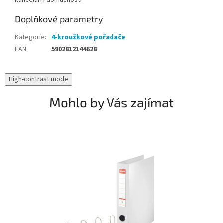
kanceláři i domácnosti
Doplňkové parametry
Kategorie
:
4-kroužkové pořadače
EAN
:
5902812144628
High-contrast mode
Mohlo by Vás zajímat