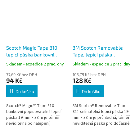
Scotch Magic Tape 810,
3M Scotch Removable
lepicí páska bankovní
Tape, lepicí páska
popisovatelná, 19x33 m
snímatelná, 19x33
Skladem - expedice 2 prac. dny
Skladem - expedice 2 prac. dny
77,69 Kč bez DPH
105,79 Kč bez DPH
94 Kč
128 Kč
Do košíku
Do košíku
Scotch® Magic™ Tape 810
3M Scotch® Removable Tape
bankovní popisovatelná lepicí
811 snímatelná lepicí páska 19
páska 19 mm × 33 m je téměř
mm × 33 m je průhledná, téměř
neviditelná po nalepení,
neviditelná páska pro dočasné
nežloutne a nezanechává stopy
uchycení, kterou lze zcela čistě
na fotokopiích. Je ideální pro
odstranit a znovu použít....