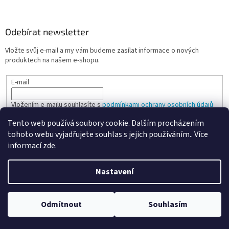
Odebírat newsletter
Vložte svůj e-mail a my vám budeme zasílat informace o nových
produktech na našem e-shopu.
E-mail
Vložením e-mailu souhlasíte s
podmínkami ochrany osobních údajů
Tento web používá soubory cookie. Dalším procházením
PŘIHLÁSIT SE
tohoto webu vyjadřujete souhlas s jejich používáním.. Více
informací
zde
.
Nastavení
Vytvořil Shoptet
Odmítnout
Souhlasím
Copyright 2026
Spokojená kancelář
. Všechna práva vyhrazena.