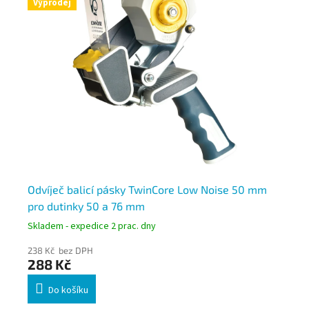
Výprodej
Odvíječ balicí pásky TwinCore Low Noise 50 mm
3M
pro dutinky 50 a 76 mm
če
Skladem - expedice 2 prac. dny
Skl
238 Kč bez DPH
114
288 Kč
13
Do košíku