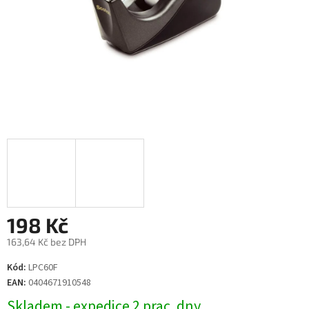
198 Kč
163,64 Kč bez DPH
Měrná
Kód:
LPC60F
cena:
EAN:
0404671910548
Skladem - expedice 2 prac. dny