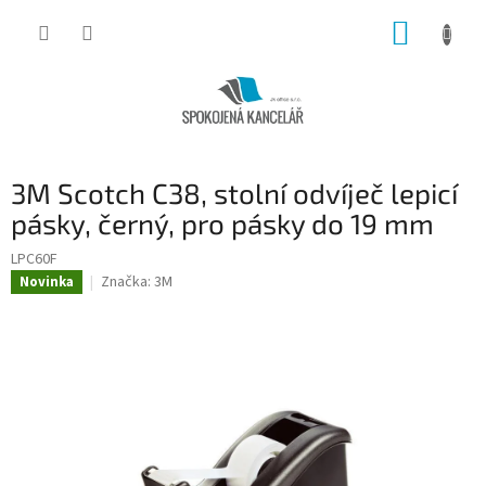
Přejít
NÁKUP
na
obsah
KOŠÍK
3M Scotch C38, stolní odvíječ lepicí
pásky, černý, pro pásky do 19 mm
LPC60F
Značka:
3M
Novinka