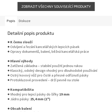
kancelář...
ZOBRAZIT VŠECHNY SOUVISEJÍCÍ PRODUKTY
Popis
Diskuze
Detailní popis produktu
● K čemu slouží
● Odvíjení a řezání kancelářských lepicích pásek
● Opravy dokumentů, balení, běžná kancelářská práce
● Hlavní výhody
● Zatížená základna – stabilní použití jednou rukou
● Klasický, odolný design vhodný pro dlouhodobé používání
● Ostrý kovový nůž pro čisté a přesné odříznutí pásky
● Protiskluzové provedení – drží pevně na stole
● Kompatibilita
● Vhodný pro lepicí pásky do šířky
19 mm
● Jádro pásky:
25,4 mm (1")
● Obsah balení