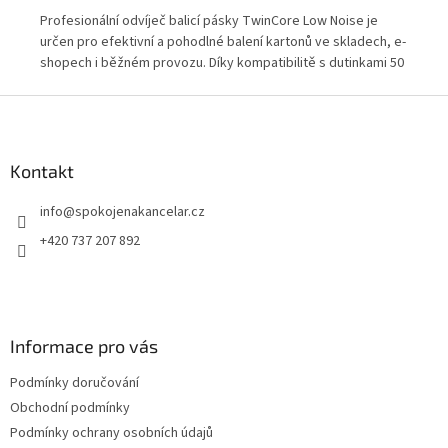
Profesionální odvíječ balicí pásky TwinCore Low Noise je
3M 
určen pro efektivní a pohodlné balení kartonů ve skladech, e-
pul
shopech i běžném provozu. Díky kompatibilitě s dutinkami 50
odř
i 76 mm umožňuje použití klasických i dlouhonávinových
rec
Z
pásek. Speciální konstrukce zajišťuje tiché a plynulé odvíjení
pro
á
bez nepříjemného práskání pásky.
p
a
Kontakt
t
info
@
spokojenakancelar.cz
í
+420 737 207 892
Informace pro vás
Podmínky doručování
Obchodní podmínky
Podmínky ochrany osobních údajů