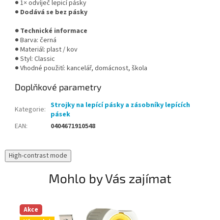
● 1× odvíječ lepicí pásky
●
Dodává se bez pásky
● Technické informace
● Barva: černá
● Materiál: plast / kov
● Styl: Classic
● Vhodné použití: kancelář, domácnost, škola
Doplňkové parametry
Strojky na lepící pásky a zásobníky lepících
Kategorie
:
pásek
EAN
:
0404671910548
High-contrast mode
Mohlo by Vás zajímat
Akce