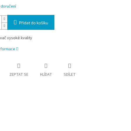
 doručení
Přidat do košíku
vač vysoké kvality
informace
ZEPTAT SE
HLÍDAT
SDÍLET