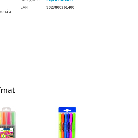
EAN
:
9023800361400
rvená a
ímat