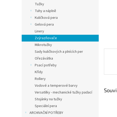
n
Tužky
e
Tuhy a náplně
l
Kuličková pera
Gelová pera
Linery
Zvýrazňovače
Mikrotužky
Sady kuličkových a plnících per
Ořezávátka
Psací potřeby
Křídy
Rollery
Vodové a temperové barvy
Souvi
Versatilky - mechanické tužky padací
Stojánky na tužky
Speciální pera
ARCHIVAČNÍ POTŘEBY