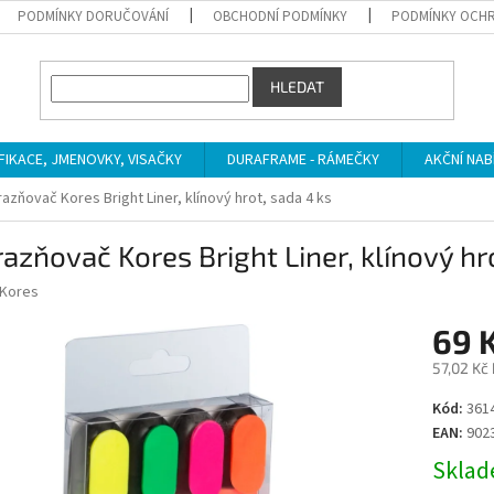
PODMÍNKY DORUČOVÁNÍ
OBCHODNÍ PODMÍNKY
PODMÍNKY OCHR
HLEDAT
IFIKACE, JMENOVKY, VISAČKY
DURAFRAME - RÁMEČKY
AKČNÍ NAB
azňovač Kores Bright Liner, klínový hrot, sada 4 ks
azňovač Kores Bright Liner, klínový hr
Kores
69 
57,02 Kč
Měrná
Kód:
361
cena:
EAN:
902
Sklade