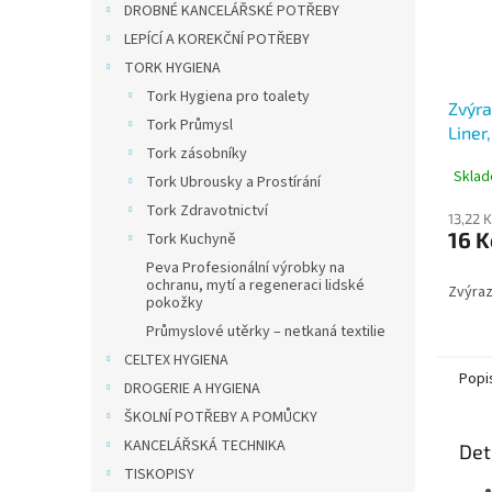
DROBNÉ KANCELÁŘSKÉ POTŘEBY
LEPÍCÍ A KOREKČNÍ POTŘEBY
TORK HYGIENA
Tork Hygiena pro toalety
Zvýra
Tork Průmysl
Liner
Tork zásobníky
Sklad
Tork Ubrousky a Prostírání
Tork Zdravotnictví
13,22 
16 K
Tork Kuchyně
Peva Profesionální výrobky na
ochranu, mytí a regeneraci lidské
Zvýraz
pokožky
Průmyslové utěrky – netkaná textilie
CELTEX HYGIENA
Popi
DROGERIE A HYGIENA
ŠKOLNÍ POTŘEBY A POMŮCKY
KANCELÁŘSKÁ TECHNIKA
Det
TISKOPISY