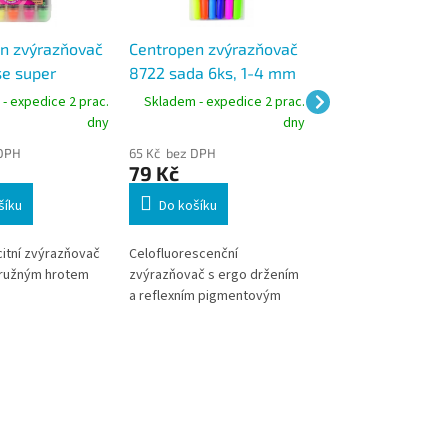
n zvýrazňovač
Centropen zvýrazňovač
Centropen zvýra
e super
8722 sada 6ks, 1-4 mm
8552/6 sada 5+1
 hrotem sada
1-4,6 mm
- expedice 2 prac.
Skladem - expedice 2 prac.
Skladem - expedic
pa 1-5 mm
dny
dny
 DPH
65 Kč bez DPH
82 Kč bez DPH
79 Kč
99 Kč
šíku
Do košíku
Do košíku
itní zvýrazňovač
Celofluorescenční
Velkokapacitní zvýr
pružným hrotem
zvýrazňovač s ergo držením
s fluorescenčním
a reflexním pigmentovým
pigmentovým inkou
inkoustem vhodným pro
Sada 6ks (ŽL
zvýrazňování textů.
2x,OR,RŮŽ,ZEL,MOD