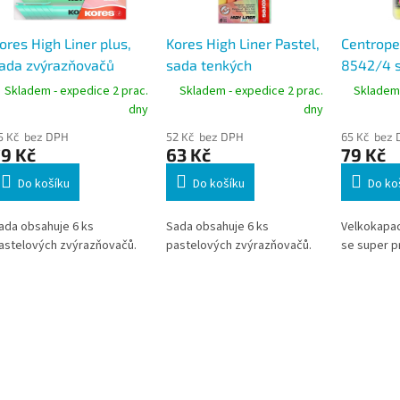
ores High Liner plus,
Kores High Liner Pastel,
Centrope
ada zvýrazňovačů
sada tenkých
8542/4 s
astelových barev, 6ks
zvýrazňovačů
pružným
Skladem - expedice 2 prac.
Skladem - expedice 2 prac.
Skladem 
pastelových barev, 6ks
4ks, sto
dny
dny
5 Kč bez DPH
52 Kč bez DPH
65 Kč bez
9 Kč
63 Kč
79 Kč
Do košíku
Do košíku
Do ko
ada obsahuje 6 ks
Sada obsahuje 6 ks
Velkokapac
astelových zvýrazňovačů.
pastelových zvýrazňovačů.
se super 