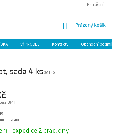
ANY OSOBNÍCH ÚDAJŮ
Přihlášení
NÁKUPNÍ
Prázdný košík
KOŠÍK
ÍDKA
VÝPRODEJ
Kontakty
Obchodní podmínky
ot, sada 4 ks
36140
Kč
 bez DPH
40
3800361400
m - expedice 2 prac. dny