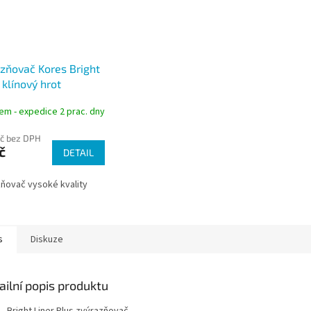
zňovač Kores Bright
, klínový hrot
em - expedice 2 prac. dny
Kč bez DPH
č
DETAIL
ňovač vysoké kvality
s
Diskuze
ailní popis produktu
Bright Liner Plus zvýrazňovač