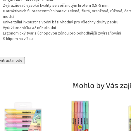
Zvýrazňovač vysoké kvality se seříznutým hrotem 0,5 -5 mm.
6 atraktivních fluorescentních barev: zelená, žlutá, oranžová, růžová, če
modrá
Univerzální inkoust na vodní bázi vhodný pro všechny druhy papíru
Vydrží bez víčka až několik dní
Ergonomický tvar s úchopovou zónou pro pohodlnější zvýrazňování
S klipem na víčku
ontrast mode
Mohlo by Vás zaj