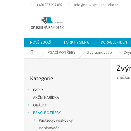
Přejít
+420 737 207 892
info@spokojenakancelar.cz
na
obsah
NOVÉ ZBOŽÍ
TORK HYGIENA
DURABLE - IDENT
Domů
PSACÍ POTŘEBY
Zvýrazňovače
Zvýr
P
Zvýr
o
Přeskočit
s
Značka:
Kategorie
kategorie
t
r
PAPÍR
a
AKČNÍ NABÍDKA
n
OBÁLKY
n
í
PSACÍ POTŘEBY
p
Pastelky, voskovky
a
Popisovače