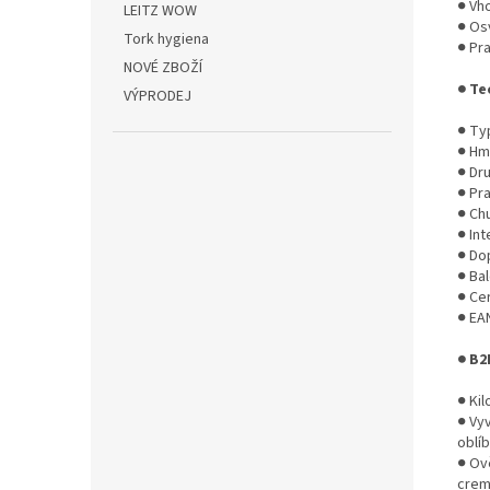
● Vho
LEITZ WOW
● Os
Tork hygiena
● Pr
NOVÉ ZBOŽÍ
● Te
VÝPRODEJ
● Ty
● Hm
● Dru
● Pr
● Ch
● Int
● Do
● Ba
● Cer
● EA
● B2
● Ki
● Vy
oblí
● Ov
crem