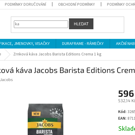
PODMÍNKY DORUČOVÁNÍ
OBCHODNÍ PODMÍNKY
PODMÍNKY OCHR
HLEDAT
IFIKACE, JMENOVKY, VISAČKY
DURAFRAME - RÁMEČKY
AKČNÍ NAB
e
Zrnková káva Jacobs Barista Editions Crema 1 kg
ová káva Jacobs Barista Editions Crem
Jacobs
596
532,14 K
Měrná
Kód:
326
cena:
EAN:
871
Sklade