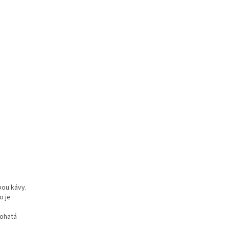
bou kávy.
o je
bohatá