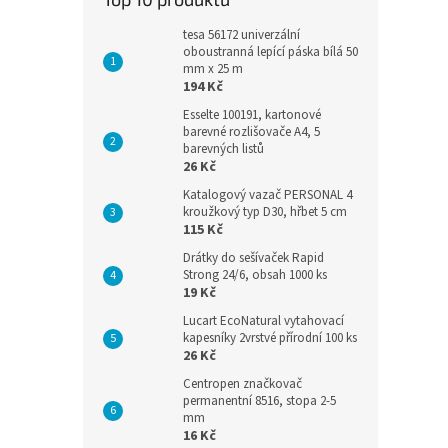
tesa 56172 univerzální
oboustranná lepící páska bílá 50
mm x 25 m
194 Kč
Esselte 100191, kartonové
barevné rozlišovače A4, 5
barevných listů
26 Kč
Katalogový vazač PERSONAL 4
kroužkový typ D30, hřbet 5 cm
115 Kč
Drátky do sešívaček Rapid
Strong 24/6, obsah 1000 ks
19 Kč
Lucart EcoNatural vytahovací
kapesníky 2vrstvé přírodní 100 ks
26 Kč
Centropen značkovač
permanentní 8516, stopa 2-5
mm
16 Kč