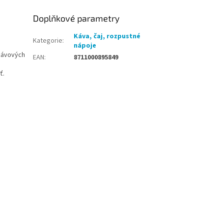
Doplňkové parametry
Káva, čaj, rozpustné
Kategorie
:
nápoje
 kávových
EAN
:
8711000895849
ť.