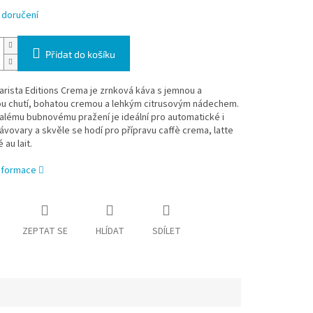
 doručení
Přidat do košíku
rista Editions Crema je zrnková káva s jemnou a
u chutí, bohatou cremou a lehkým citrusovým nádechem.
alému bubnovému pražení je ideální pro automatické i
vovary a skvěle se hodí pro přípravu caffè crema, latte
 au lait.
informace
ZEPTAT SE
HLÍDAT
SDÍLET