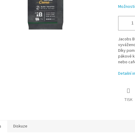
Možnosti
Jacobs Ba
vyváženo
Díky pom
pákové ká
nebo café
Detailní 
TISK
s
Diskuze