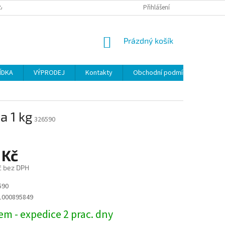
ANY OSOBNÍCH ÚDAJŮ
Přihlášení
NÁKUPNÍ
Prázdný košík
KOŠÍK
ÍDKA
VÝPRODEJ
Kontakty
Obchodní podmínky
a 1 kg
326590
 Kč
č bez DPH
590
1000895849
m - expedice 2 prac. dny