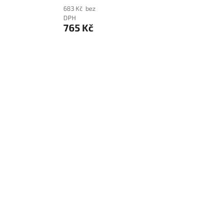
683 Kč bez
657 Kč bez
DPH
DPH
765 Kč
795 Kč