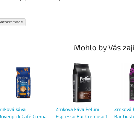
ontrast mode
Mohlo by Vás zaj
rnková káva
Zrnková káva Pellini
Zrnková 
övenpick Café Crema
Espresso Bar Cremoso 1
Bar Gusto
 kg
kg