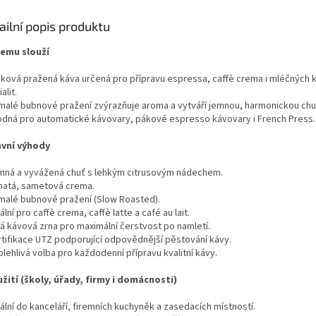
ailní popis produktu
čemu slouží
nková pražená káva určená pro přípravu espressa, caffè crema i mléčných
alit.
malé bubnové pražení zvýrazňuje aroma a vytváří jemnou, harmonickou chu
odná pro automatické kávovary, pákové espresso kávovary i French Press.
avní výhody
mná a vyvážená chuť s lehkým citrusovým nádechem.
hatá, sametová crema.
malé bubnové pražení (Slow Roasted).
ální pro caffè crema, caffè latte a café au lait.
lá kávová zrna pro maximální čerstvost po namletí.
rtifikace UTZ podporující odpovědnější pěstování kávy.
lehlivá volba pro každodenní přípravu kvalitní kávy.
užití (školy, úřady, firmy i domácnosti)
ální do kanceláří, firemních kuchyněk a zasedacích místností.