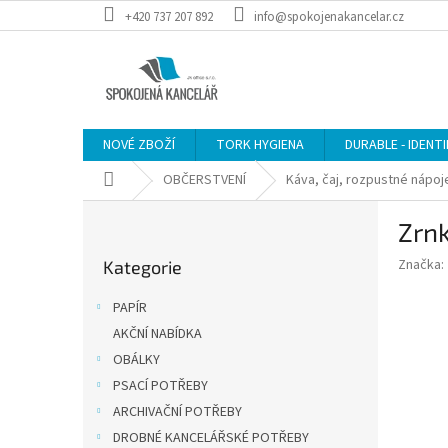
Přejít
+420 737 207 892
info@spokojenakancelar.cz
na
obsah
NOVÉ ZBOŽÍ
TORK HYGIENA
DURABLE - IDENT
Domů
OBČERSTVENÍ
Káva, čaj, rozpustné nápoj
P
Zrnk
o
Přeskočit
s
Značka:
Kategorie
kategorie
t
r
PAPÍR
a
AKČNÍ NABÍDKA
n
OBÁLKY
n
í
PSACÍ POTŘEBY
p
ARCHIVAČNÍ POTŘEBY
a
DROBNÉ KANCELÁŘSKÉ POTŘEBY