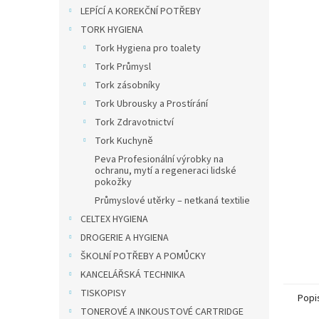
n
LEPÍCÍ A KOREKČNÍ POTŘEBY
e
TORK HYGIENA
l
Tork Hygiena pro toalety
Tork Průmysl
Tork zásobníky
Tork Ubrousky a Prostírání
Tork Zdravotnictví
Tork Kuchyně
Peva Profesionální výrobky na
ochranu, mytí a regeneraci lidské
pokožky
Průmyslové utěrky – netkaná textilie
CELTEX HYGIENA
DROGERIE A HYGIENA
ŠKOLNÍ POTŘEBY A POMŮCKY
KANCELÁŘSKÁ TECHNIKA
TISKOPISY
Popi
TONEROVÉ A INKOUSTOVÉ CARTRIDGE