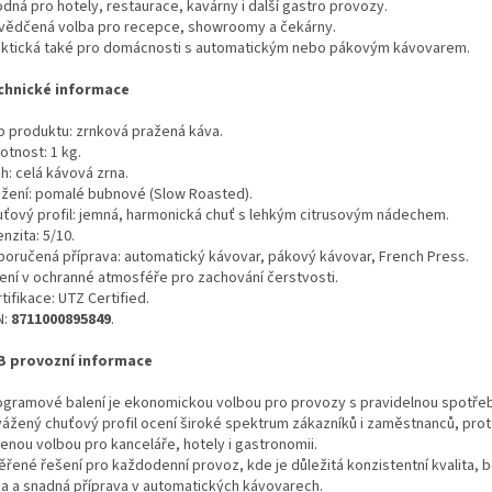
dná pro hotely, restaurace, kavárny i další gastro provozy.
vědčená volba pro recepce, showroomy a čekárny.
aktická také pro domácnosti s automatickým nebo pákovým kávovarem.
chnické informace
p produktu: zrnková pražená káva.
otnost: 1 kg.
h: celá kávová zrna.
ažení: pomalé bubnové (Slow Roasted).
uťový profil: jemná, harmonická chuť s lehkým citrusovým nádechem.
enzita: 5/10.
poručená příprava: automatický kávovar, pákový kávovar, French Press.
lení v ochranné atmosféře pro zachování čerstvosti.
tifikace: UTZ Certified.
N:
8711000895849
.
B provozní informace
logramové balení je ekonomickou volbou pro provozy s pravidelnou spotře
vážený chuťový profil ocení široké spektrum zákazníků i zaměstnanců, prot
benou volbou pro kanceláře, hotely i gastronomii.
ěřené řešení pro každodenní provoz, kde je důležitá konzistentní kvalita, 
a a snadná příprava v automatických kávovarech.