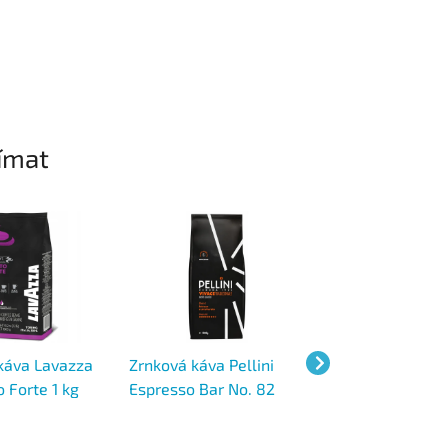
ímat
káva Lavazza
Zrnková káva Pellini
Zrnková káva La
 Forte 1 kg
Espresso Bar No. 82
Bar Gusto Pieno 
Vivace Tradizionale 1 kg