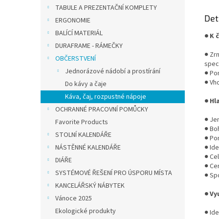
TABULE A PREZENTAČNÍ KOMPLETY
Det
ERGONOMIE
BALÍCÍ MATERIÁL
● K 
DURAFRAME - RÁMEČKY
● Zr
OBČERSTVENÍ
speci
Jednorázové nádobí a prostírání
● Po
● Vh
Do kávy a čaje
Káva, čaj, rozpustné nápoje
● Hl
OCHRANNÉ PRACOVNÍ POMŮCKY
● Je
Favorite Products
● Bo
STOLNÍ KALENDÁŘE
● Po
NÁSTĚNNÉ KALENDÁŘE
● Ide
● Ce
DIÁŘE
● Ce
SYSTÉMOVÉ ŘEŠENÍ PRO ÚSPORU MÍSTA
● Spo
KANCELÁŘSKÝ NÁBYTEK
● Vy
Vánoce 2025
Ekologické produkty
● Ide