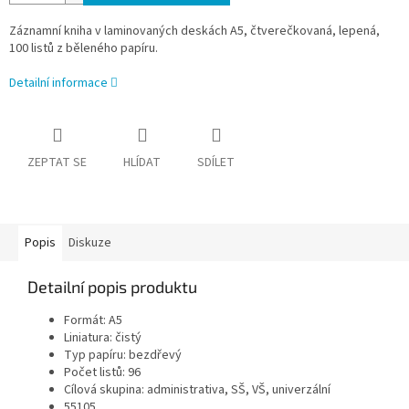
Záznamní kniha v laminovaných deskách A5, čtverečkovaná, lepená,
100 listů z běleného papíru.
Detailní informace
ZEPTAT SE
HLÍDAT
SDÍLET
Popis
Diskuze
Detailní popis produktu
Formát:
A5
Liniatura:
čistý
Typ papíru:
bezdřevý
Počet listů:
96
Cílová skupina:
administrativa, SŠ, VŠ, univerzální
55105