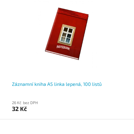
Záznamní kniha A5 linka lepená, 100 listů
Zá
26 Kč bez DPH
26
32 Kč
32
Z
á