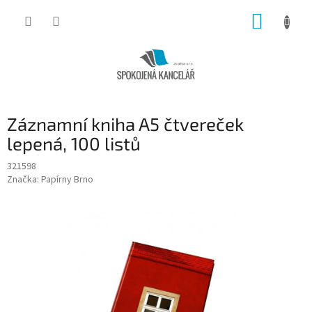
Přejít
NÁKUP
na
obsah
KOŠÍK
Záznamní kniha A5 čtvereček
lepená, 100 listů
321598
Značka:
Papírny Brno