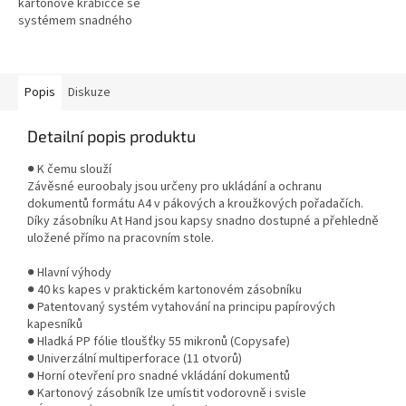
kartonové krabičce se
systémem snadného
vytahování. Embosovaná PP
fólie 40 mic, balení 50 ks.
Popis
Diskuze
Detailní popis produktu
● K čemu slouží
Závěsné euroobaly jsou určeny pro ukládání a ochranu
dokumentů formátu A4 v pákových a kroužkových pořadačích.
Díky zásobníku At Hand jsou kapsy snadno dostupné a přehledně
uložené přímo na pracovním stole.
● Hlavní výhody
● 40 ks kapes v praktickém kartonovém zásobníku
● Patentovaný systém vytahování na principu papírových
kapesníků
● Hladká PP fólie tloušťky 55 mikronů (Copysafe)
● Univerzální multiperforace (11 otvorů)
● Horní otevření pro snadné vkládání dokumentů
● Kartonový zásobník lze umístit vodorovně i svisle