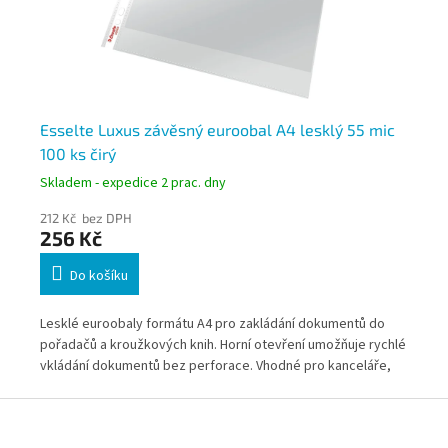
Esselte Luxus závěsný euroobal A4 lesklý 55 mic
Zá
100 ks čirý
mi
Skladem - expedice 2 prac. dny
Skl
212 Kč bez DPH
136
256 Kč
16
Do košíku
Lesklé euroobaly formátu A4 pro zakládání dokumentů do
Pla
pořadačů a kroužkových knih. Horní otevření umožňuje rychlé
ulo
kem
vkládání dokumentů bez perforace. Vhodné pro kanceláře,
Emb
školy i domácí archiv.
Z
á