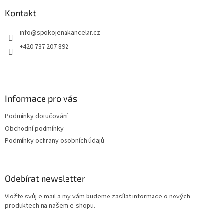
p
a
Kontakt
t
info
@
spokojenakancelar.cz
í
+420 737 207 892
Informace pro vás
Podmínky doručování
Obchodní podmínky
Podmínky ochrany osobních údajů
Odebírat newsletter
Vložte svůj e-mail a my vám budeme zasílat informace o nových
produktech na našem e-shopu.