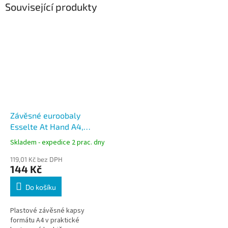
Související produkty
Závěsné euroobaly
Esselte At Hand A4,
matné 40 mic, krabička 50
Skladem - expedice 2 prac. dny
ks
119,01 Kč bez DPH
144 Kč
Do košíku
Plastové závěsné kapsy
formátu A4 v praktické