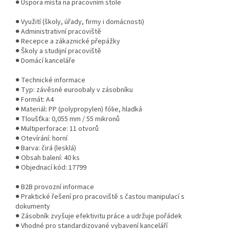
● Úspora místa na pracovním stole
● Využití (školy, úřady, firmy i domácnosti)
● Administrativní pracoviště
● Recepce a zákaznické přepážky
● Školy a studijní pracoviště
● Domácí kanceláře
● Technické informace
● Typ: závěsné euroobaly v zásobníku
● Formát: A4
● Materiál: PP (polypropylen) fólie, hladká
● Tloušťka: 0,055 mm / 55 mikronů
● Multiperforace: 11 otvorů
● Otevírání: horní
● Barva: čirá (lesklá)
● Obsah balení: 40 ks
● Objednací kód: 17799
● B2B provozní informace
● Praktické řešení pro pracoviště s častou manipulací s
dokumenty
● Zásobník zvyšuje efektivitu práce a udržuje pořádek
● Vhodné pro standardizované vybavení kanceláří