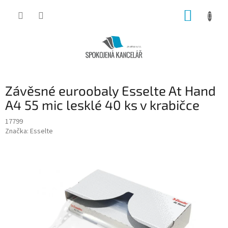
Přejít
NÁKUP
na
obsah
KOŠÍK
Závěsné euroobaly Esselte At Hand
A4 55 mic lesklé 40 ks v krabičce
17799
Značka:
Esselte