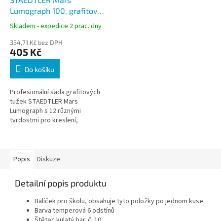
Lumograph 100, grafitové
tužky 12 tvrdostí v kovové
Skladem - expedice 2 prac. dny
krabičce
334,71 Kč bez DPH
405 Kč
Do košíku
Profesionální sada grafitových
tužek STAEDTLER Mars
Lumograph s 12 různými
tvrdostmi pro kreslení,
skicování, psaní i technickou
práci. Vysoce kvalitní grafitové
tužky s...
Popis
Diskuze
Detailní popis produktu
Balíček pro školu, obsahuje tyto položky po jednom kuse
Barva temperová 6 odstínů
Štětec kulatý bar. č. 10