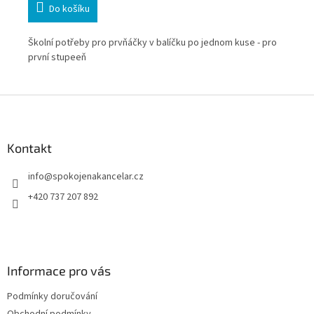
Do košíku
ení
Školní potřeby pro prvňáčky v balíčku po jednom kuse - pro
Pře
první stupeeň
ion
ští
dis
Z
mož
á
ba
Lab
p
org
a
Kontakt
t
info
@
spokojenakancelar.cz
í
+420 737 207 892
Informace pro vás
Podmínky doručování
Obchodní podmínky