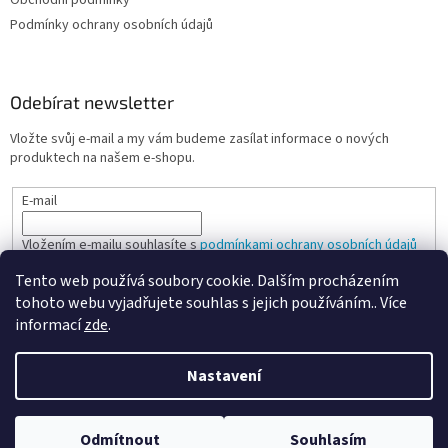
Podmínky ochrany osobních údajů
Odebírat newsletter
Vložte svůj e-mail a my vám budeme zasílat informace o nových
produktech na našem e-shopu.
E-mail
Vložením e-mailu souhlasíte s
podmínkami ochrany osobních údajů
Tento web používá soubory cookie. Dalším procházením
PŘIHLÁSIT SE
tohoto webu vyjadřujete souhlas s jejich používáním.. Více
informací
zde
.
Nastavení
Vytvořil Shoptet
Odmítnout
Souhlasím
Copyright 2026
Spokojená kancelář
. Všechna práva vyhrazena.