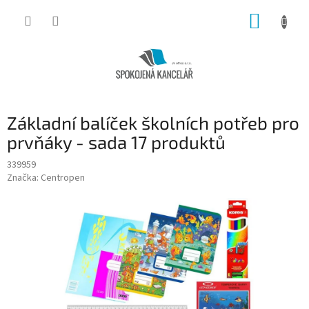
Přejít
NÁKUP
na
obsah
KOŠÍK
Základní balíček školních potřeb pro
prvňáky - sada 17 produktů
339959
Značka:
Centropen