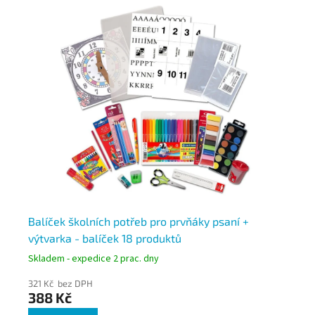
A
T
Balíček školních potřeb pro prvňáky psaní +
Ti
ě
výtvarka - balíček 18 produktů
QW
Skladem - expedice 2 prac. dny
Skl
321 Kč bez DPH
1 4
388 Kč
1 