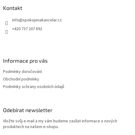
p
a
Kontakt
t
info
@
spokojenakancelar.cz
í
+420 737 207 892
Informace pro vás
Podmínky doručování
Obchodní podmínky
Podmínky ochrany osobních údajů
Odebírat newsletter
Vložte svůj e-mail a my vám budeme zasílat informace o nových
produktech na našem e-shopu.