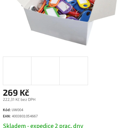
269 Kč
222,31 Kč bez DPH
Měrná
Kód:
UW004
cena:
EAN:
4003801054667
Skladem - expedice 2 prac. dny