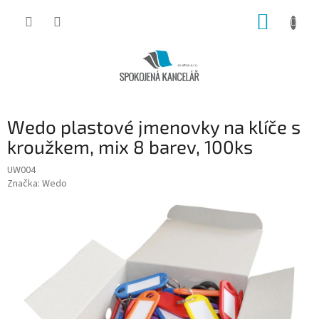
Přejít
NÁKUP
na
obsah
KOŠÍK
Wedo plastové jmenovky na klíče s
kroužkem, mix 8 barev, 100ks
UW004
Značka:
Wedo