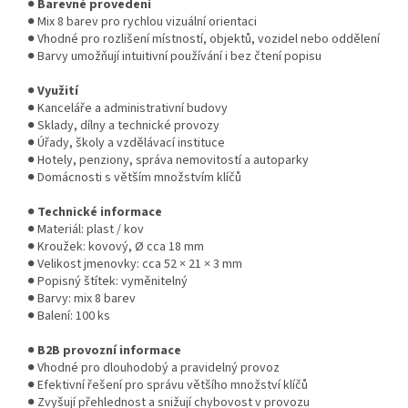
●
Barevné provedení
● Mix 8 barev pro rychlou vizuální orientaci
● Vhodné pro rozlišení místností, objektů, vozidel nebo oddělení
● Barvy umožňují intuitivní používání i bez čtení popisu
●
Využití
● Kanceláře a administrativní budovy
● Sklady, dílny a technické provozy
● Úřady, školy a vzdělávací instituce
● Hotely, penziony, správa nemovitostí a autoparky
● Domácnosti s větším množstvím klíčů
●
Technické informace
● Materiál: plast / kov
● Kroužek: kovový, Ø cca 18 mm
● Velikost jmenovky: cca 52 × 21 × 3 mm
● Popisný štítek: vyměnitelný
● Barvy: mix 8 barev
● Balení: 100 ks
●
B2B provozní informace
● Vhodné pro dlouhodobý a pravidelný provoz
● Efektivní řešení pro správu většího množství klíčů
● Zvyšují přehlednost a snižují chybovost v provozu