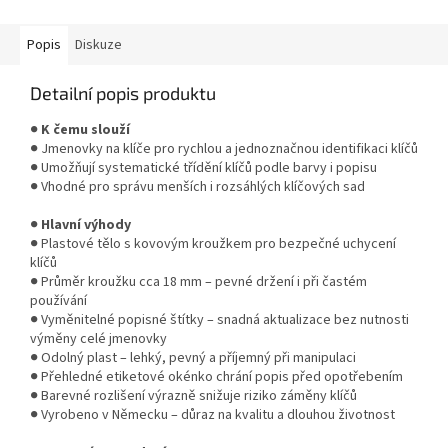
možností výměny a velké balení
200 ks...
Popis
Diskuze
Detailní popis produktu
●
K čemu slouží
● Jmenovky na klíče pro rychlou a jednoznačnou identifikaci klíčů
● Umožňují systematické třídění klíčů podle barvy i popisu
● Vhodné pro správu menších i rozsáhlých klíčových sad
●
Hlavní výhody
● Plastové tělo s kovovým kroužkem pro bezpečné uchycení
klíčů
● Průměr kroužku cca 18 mm – pevné držení i při častém
používání
● Vyměnitelné popisné štítky – snadná aktualizace bez nutnosti
výměny celé jmenovky
● Odolný plast – lehký, pevný a příjemný při manipulaci
● Přehledné etiketové okénko chrání popis před opotřebením
● Barevné rozlišení výrazně snižuje riziko záměny klíčů
● Vyrobeno v Německu – důraz na kvalitu a dlouhou životnost