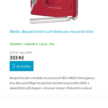
Wedo, Bezpečnostní schránka pro nouzové klíče
Du
ks
Skladem - expedice 2 prac. dny
Skl
275 Kč bez DPH
35
333 Kč
4
Do košíku
m
Bezpečnostní schránka na nouzové klíče WEDO Emergency
Vel
Key-Box umožňuje bezpečné uložení nouzového klíče s
pře
okamžitým přístupem v krizové situaci. Robustní ocelová
fir
konstrukce, skleněná výplň s paličkou a cylindrický zámek
dod
Z
zajišťují ochranu proti zneužití i rychkou dostupnost při
á
potřebě.