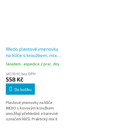
Wedo plastové jmenovky
na klíče s kroužkem, mix 8
barev, 200ks
Skladem - expedice 2 prac. dny
461,16 Kč bez DPH
558 Kč
Do košíku
Plastové jmenovky na klíče
WEDO s kovovým kroužkem
umožňují přehledné a barevné
označení klíčů. Praktický mix 8
barev, popisné štítky s