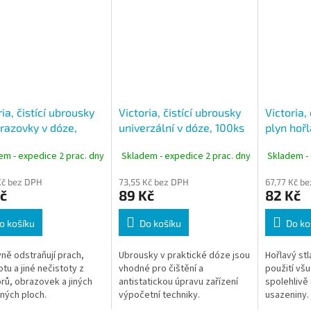
ria, čistící ubrousky
Victoria, čistící ubrousky
Victoria, 
razovky v dóze,
univerzální v dóze, 100ks
plyn hoř
, Screen Cleaning
em - expedice 2 prac. dny
Skladem - expedice 2 prac. dny
Skladem - 
s
Kč bez DPH
73,55 Kč bez DPH
67,77 Kč b
č
89 Kč
82 Kč
o košíku
Do košíku
Do ko
vně odstraňují prach,
Ubrousky v praktické dóze jsou
Hořlavý stl
tu a jiné nečistoty z
vhodné pro čištění a
použití vš
rů, obrazovek a jiných
antistatickou úpravu zařízení
spolehlivě
ných ploch.
výpočetní techniky.
usazeniny.