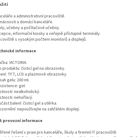
užití
celáře a administrativní pracoviště.
mácnosti a domácí kanceláře.
oly, učebny a počítačové učebny.
cepce, informační kiosky a veřejně přístupné terminály.
acoviště s vysokým počtem monitorů a displejů.
chnické informace
ačka: VICTORIA.
 produktu: čisticí gel na obrazovky.
čení: TFT, LCD a plazmové obrazovky.
ah gelu: 200 ml.
zistence: gel.
stnosti: nealkoholický.
stnosti: nehořlavý.
část balení: čisticí gel a utěrka.
ozornění: nepoužívejte na zahřátém displeji.
B provozní informace
řené řešení v praxi pro kanceláře, školy a firemní IT pracoviště.