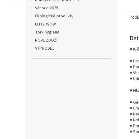
KANCELÁŘSKÝ NÁBYTEK
Vánoce 2025
Ekologické produkty
Popi
LEITZ WOW
Tork hygiena
Det
NOVÉ ZBOŽÍ
VÝPRODEJ
● K 
● Pro
● Po
● Vh
● Udr
● Hl
● Ge
● Um
● Ne
● Ne
● Po
● Sou