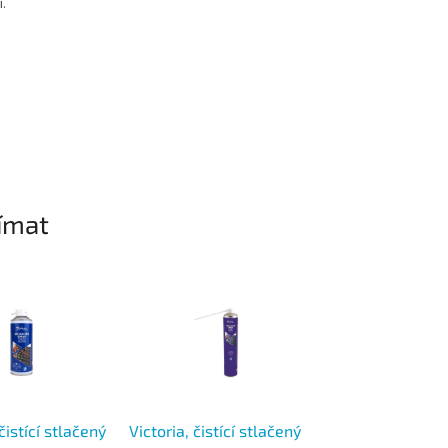
.
ímat
čistící stlačený
Victoria, čistící stlačený
VICTORIA, odstr