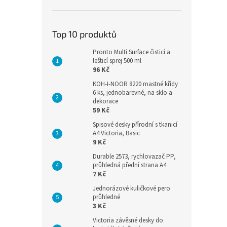
Top 10 produktů
Pronto Multi Surface čisticí a
lešticí sprej 500 ml
96 Kč
KOH-I-NOOR 8220 mastné křídy
6 ks, jednobarevné, na sklo a
dekorace
59 Kč
Spisové desky přírodní s tkanicí
A4 Victoria, Basic
9 Kč
Durable 2573, rychlovazač PP,
průhledná přední strana A4
7 Kč
Jednorázové kuličkové pero
průhledné
3 Kč
Victoria závěsné desky do