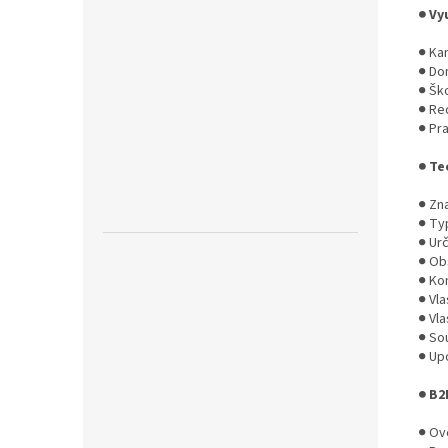
● Vy
● Kan
● Do
● Šk
● Re
● Pr
● Te
● Zn
● Typ
● Ur
● Obs
● Kon
● Vla
● Vla
● Sou
● Up
● B2
● Ově