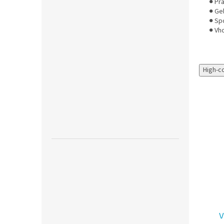
● Pr
● Ge
● Sp
● Vh
High-c
Tip
DURABLE 5736,
AF Screen-Clene,
V