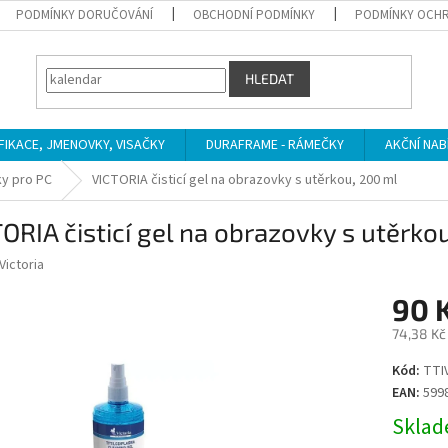
PODMÍNKY DORUČOVÁNÍ
OBCHODNÍ PODMÍNKY
PODMÍNKY OCHR
HLEDAT
IFIKACE, JMENOVKY, VISAČKY
DURAFRAME - RÁMEČKY
AKČNÍ NAB
ky pro PC
VICTORIA čisticí gel na obrazovky s utěrkou, 200 ml
ORIA čisticí gel na obrazovky s utěrko
Victoria
90 
74,38 Kč
Měrná
Kód:
TTI
cena:
EAN:
599
Sklade