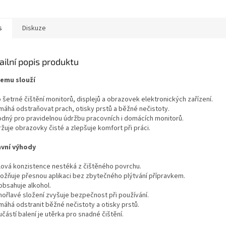
s
Diskuze
ailní popis produktu
čemu slouží
 šetrné čištění monitorů, displejů a obrazovek elektronických zařízení.
máhá odstraňovat prach, otisky prstů a běžné nečistoty.
odný pro pravidelnou údržbu pracovních i domácích monitorů.
žuje obrazovky čisté a zlepšuje komfort při práci.
avní výhody
lová konzistence nestéká z čištěného povrchu.
ožňuje přesnou aplikaci bez zbytečného plýtvání přípravkem.
obsahuje alkohol.
hořlavé složení zvyšuje bezpečnost při používání.
máhá odstranit běžné nečistoty a otisky prstů.
částí balení je utěrka pro snadné čištění.