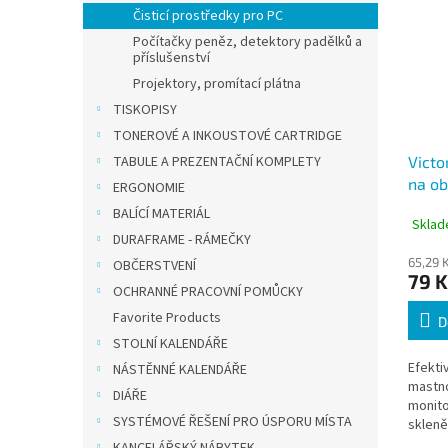
Čisticí prostředky pro PC
Počítačky peněz, detektory padělků a
příslušenství
Projektory, promítací plátna
TISKOPISY
TONEROVÉ A INKOUSTOVÉ CARTRIDGE
TABULE A PREZENTAČNÍ KOMPLETY
Victo
na ob
ERGONOMIE
100ks
BALÍCÍ MATERIÁL
Sklad
Wipe
DURAFRAME - RÁMEČKY
65,29 
OBČERSTVENÍ
79 K
OCHRANNÉ PRACOVNÍ POMŮCKY
Favorite Products
D
STOLNÍ KALENDÁŘE
Efekti
NÁSTĚNNÉ KALENDÁŘE
mastno
DIÁŘE
monito
SYSTÉMOVÉ ŘEŠENÍ PRO ÚSPORU MÍSTA
skleně