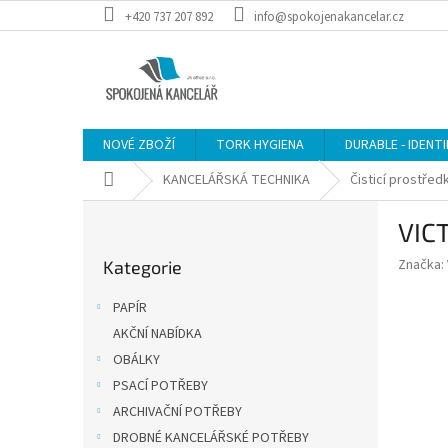
Přejít
+420 737 207 892
info@spokojenakancelar.cz
na
obsah
NOVÉ ZBOŽÍ
TORK HYGIENA
DURABLE - IDENT
Domů
KANCELÁŘSKÁ TECHNIKA
Čisticí prostřed
P
VICT
o
Přeskočit
s
Značka:
Kategorie
kategorie
t
r
PAPÍR
a
AKČNÍ NABÍDKA
n
OBÁLKY
n
í
PSACÍ POTŘEBY
p
ARCHIVAČNÍ POTŘEBY
a
DROBNÉ KANCELÁŘSKÉ POTŘEBY