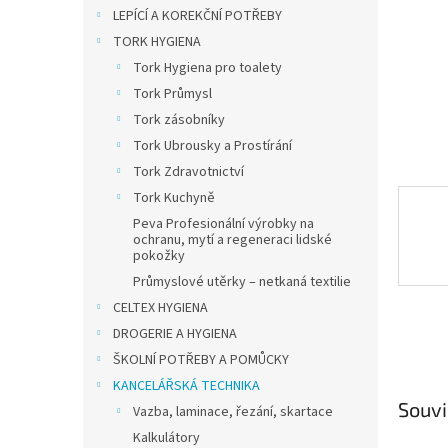
n
LEPÍCÍ A KOREKČNÍ POTŘEBY
e
TORK HYGIENA
l
Tork Hygiena pro toalety
Tork Průmysl
Tork zásobníky
Tork Ubrousky a Prostírání
Tork Zdravotnictví
Tork Kuchyně
Peva Profesionální výrobky na
ochranu, mytí a regeneraci lidské
pokožky
Průmyslové utěrky – netkaná textilie
CELTEX HYGIENA
DROGERIE A HYGIENA
ŠKOLNÍ POTŘEBY A POMŮCKY
KANCELÁŘSKÁ TECHNIKA
Souvi
Vazba, laminace, řezání, skartace
Kalkulátory