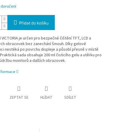
 doručení
Přidat do košíku
el VICTORIA je určen pro bezpečné čištění TFT, LCD a
ch obrazovek bez zanechání šmouh. Díky gelové
ci nestéká po povrchu displeje a působí přesně v místě
 Praktická sada obsahuje 200 ml čisticího gelu a utěrku pro
údržbu monitorů a dalších obrazovek.
informace
ZEPTAT SE
HLÍDAT
SDÍLET