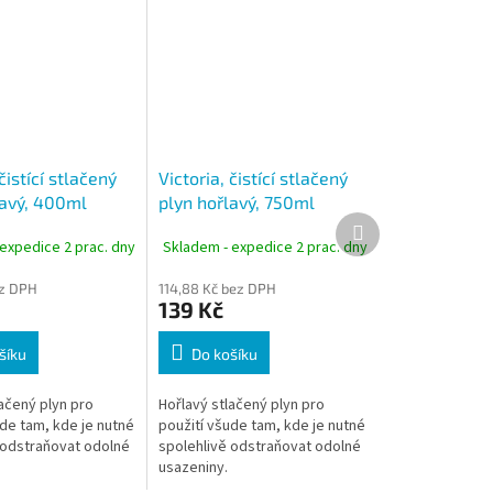
čistící stlačený
Victoria, čistící stlačený
lavý, 400ml
plyn hořlavý, 750ml
Další
produkt
expedice 2 prac. dny
Skladem - expedice 2 prac. dny
ez DPH
114,88 Kč bez DPH
139 Kč
šíku
Do košíku
ačený plyn pro
Hořlavý stlačený plyn pro
ude tam, kde je nutné
použití všude tam, kde je nutné
 odstraňovat odolné
spolehlivě odstraňovat odolné
usazeniny.