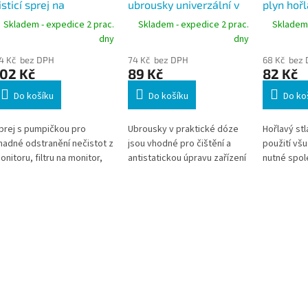
isticí sprej na
ubrousky univerzální v
plyn hoř
brazovky s
dóze, 100ks
Skladem - expedice 2 prac.
Skladem - expedice 2 prac.
Skladem 
ozprašovačem, 250ml
dny
dny
4 Kč bez DPH
74 Kč bez DPH
68 Kč bez
102 Kč
89 Kč
82 Kč
Do košíku
Do košíku
Do ko
prej s pumpičkou pro
Ubrousky v praktické dóze
Hořlavý stl
nadné odstranění nečistot z
jsou vhodné pro čištění a
použití všu
onitoru, filtru na monitor,
antistatickou úpravu zařízení
nutné spol
brazovky notebooku či
výpočetní techniky.
odstraňova
DA. Vhodný také na LCD
usazeniny.
onitor. Nezanechává
mouhy a má silný
ntistatický účinek.