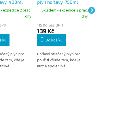
lavý, 400ml
plyn hořlavý, 750ml
papírových štítků
etiket, roztok ve 
- expedice 2 prac.
Skladem - expedice 2 prac.
Skladem - expedic
200 ml
dny
dny
 DPH
115 Kč bez DPH
107 Kč bez DPH
139 Kč
129 Kč
šíku
Do košíku
Do košíku
ačený plyn pro
Hořlavý stlačený plyn pro
VICTORIA odstraňova
de tam, kde je
použití všude tam, kde je
ve spreji účinně ods
ehlivě
nutné spolehlivě
papírové samolepicí 
t odolné
odstraňovat odolné
etikety bez zanechá
usazeniny.
lepidla. Praktický š
aplikátor umožňuje 
rovnoměrné nanese
přípravku.