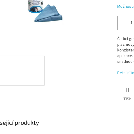
Možnosti
Čisticí g
plazmový
konzisten
aplikace.
snadnou 
Detailní 
TISK
sející produkty