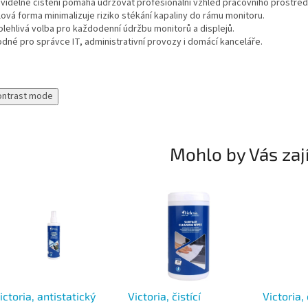
avidelné čištění pomáhá udržovat profesionální vzhled pracovního prostředí
lová forma minimalizuje riziko stékání kapaliny do rámu monitoru.
olehlivá volba pro každodenní údržbu monitorů a displejů.
odné pro správce IT, administrativní provozy i domácí kanceláře.
ontrast mode
Mohlo by Vás zaj
ictoria, antistatický
Victoria, čistící
Victoria, 