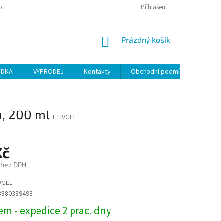
ANY OSOBNÍCH ÚDAJŮ
Přihlášení
NÁKUPNÍ
Prázdný košík
KOŠÍK
ÍDKA
VÝPRODEJ
Kontakty
Obchodní podmínky
u, 200 ml
TTIVGEL
Kč
 bez DPH
VGEL
8880339493
m - expedice 2 prac. dny