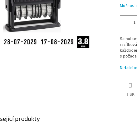
Možnosti
Samobarv
razítková
každodenn
s požada
Detailní 
TISK
sející produkty