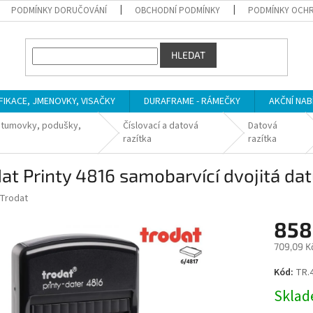
PODMÍNKY DORUČOVÁNÍ
OBCHODNÍ PODMÍNKY
PODMÍNKY OCHR
HLEDAT
IFIKACE, JMENOVKY, VISAČKY
DURAFRAME - RÁMEČKY
AKČNÍ NAB
atumovky, podušky,
Číslovací a datová
Datová
razítka
razítka
at Printy 4816 samobarvící dvojitá d
Trodat
858
709,09 K
Měrná
Kód:
TR.
cena:
Sklade