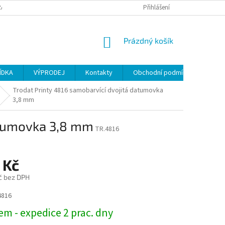
ANY OSOBNÍCH ÚDAJŮ
Přihlášení
NÁKUPNÍ
Prázdný košík
KOŠÍK
ÍDKA
VÝPRODEJ
Kontakty
Obchodní podmínky
Trodat Printy 4816 samobarvící dvojitá datumovka
3,8 mm
atumovka 3,8 mm
TR.4816
 Kč
č bez DPH
4816
m - expedice 2 prac. dny