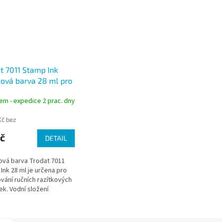
t 7011 Stamp Ink
ková barva 28 ml pro
šky
em - expedice 2 prac. dny
Kč bez
č
DETAIL
ová barva Trodat 7011
Ink 28 ml je určena pro
vání ručních razítkových
k. Vodní složení
je rychlé doplnění a
ěrný otisk. Vhodná pro
.