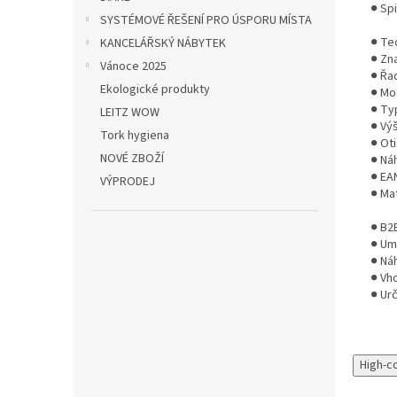
● Sp
SYSTÉMOVÉ ŘEŠENÍ PRO ÚSPORU MÍSTA
● Te
KANCELÁŘSKÝ NÁBYTEK
● Zn
Vánoce 2025
● Řad
Ekologické produkty
● Mo
● Ty
LEITZ WOW
● Vý
Tork hygiena
● Oti
NOVÉ ZBOŽÍ
● Ná
● EA
VÝPRODEJ
● Mat
● B2
● Um
● Ná
● Vh
● Ur
High-c