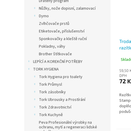
Drátěný program
Nůžky, nože dopisní, zalamovací
Dymo
Zvlhčovače prstů
Etiketovače, příslušenství
Sponkovačky a kleště ruční
Troda
Pokladny, váhy
razít
Brother štítkovače
podu
Sklad
LEPÍCÍ A KOREKČNÍ POTŘEBY
TORK HYGIENA
59,50 
DPH
Tork Hygiena pro toalety
72 K
Tork Průmysl
Tork zásobníky
Razítk
Tork Ubrousky a Prostírání
Stamp 
doplňo
Tork Zdravotnictví
poduše
Tork Kuchyně
umožňu
Peva Profesionální výrobky na
rovnom
ochranu, mytí a regeneraci lidské
firmy,..