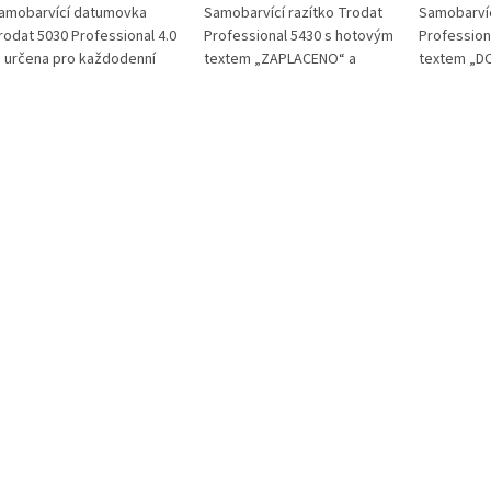
amobarvící datumovka
Samobarvící razítko Trodat
Samobarvíc
rodat 5030 Professional 4.0
Professional 5430 s hotovým
Profession
e určena pro každodenní
textem „ZAPLACENO“ a
textem „D
značování dokumentů
integrovanou datumkou je
integrovan
ktuálním datem. Kovová
určeno pro označování
určeno pro
onstrukce je vhodná pro
uhrazených dokladů. Nabízí
administrat
asté použití v
čistý a rovnoměrný otisk o
čistý a ro
dministrativním provozu.
velikosti až 41 × 24 mm s
velikosti a
hodné pro firmy, úřady i
výškou data 4 mm. Vhodné
výškou dat
koly s pravidelnou evidencí
pro účetní oddělení, školy i
pro školy, 
okumentů.
firemní administrativu.
podatelny.