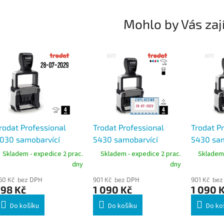
Mohlo by Vás zaj
rodat Professional
Trodat Professional
Trodat P
030 samobarvící
5430 samobarvící
5430 sam
atumovka 4 mm, černý
razítko Zaplaceno 41 ×
razítko D
Skladem - expedice 2 prac.
Skladem - expedice 2 prac.
Skladem 
tisk
24 mm, datum 4 mm
24 mm, 
dny
dny
60 Kč bez DPH
901 Kč bez DPH
901 Kč bez
798 Kč
1 090 Kč
1 090 
Do košíku
Do košíku
Do ko