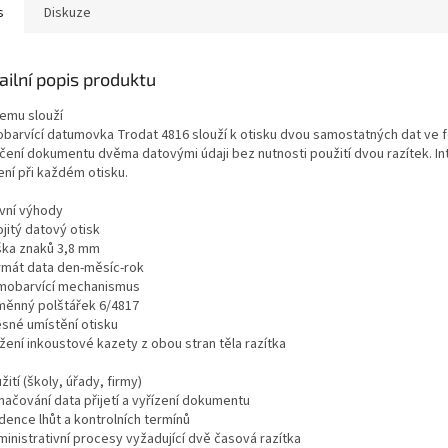
s
Diskuze
ailní popis produktu
čemu slouží
barvící datumovka Trodat 4816 slouží k otisku dvou samostatných dat ve 
čení dokumentu dvěma datovými údaji bez nutnosti použití dvou razítek. In
ení při každém otisku.
avní výhody
jitý datový otisk
ška znaků 3,8 mm
rmát data den-měsíc-rok
mobarvící mechanismus
měnný polštářek 6/4817
esné umístění otisku
žení inkoustové kazety z obou stran těla razítka
žití (školy, úřady, firmy)
načování data přijetí a vyřízení dokumentu
dence lhůt a kontrolních termínů
ministrativní procesy vyžadující dvě časová razítka