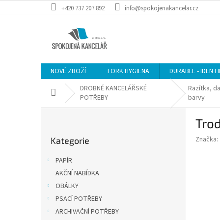
Přejít
+420 737 207 892
info@spokojenakancelar.cz
na
obsah
NOVÉ ZBOŽÍ
TORK HYGIENA
DURABLE - IDENT
DROBNÉ KANCELÁŘSKÉ
Razítka, d
Domů
POTŘEBY
barvy
P
Trod
o
Přeskočit
s
Značka:
Kategorie
kategorie
t
r
PAPÍR
a
AKČNÍ NABÍDKA
n
OBÁLKY
n
í
PSACÍ POTŘEBY
p
ARCHIVAČNÍ POTŘEBY