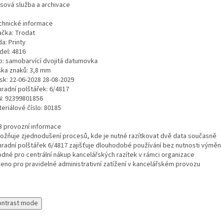
isová služba a archivace
chnické informace
ačka: Trodat
a: Printy
del: 4816
p: samobarvící dvojitá datumovka
ška znaků: 3,8 mm
sk: 22-06-2028 28-08-2029
hradní polštářek: 6/4817
N: 92399801856
eriálové číslo: 80185
B provozní informace
ožňuje zjednodušení procesů, kde je nutné razítkovat dvě data současně
hradní polštářek 6/4817 zajišťuje dlouhodobé používání bez nutnosti výměn
odné pro centrální nákup kancelářských razítek v rámci organizace
čeno pro pravidelné administrativní zatížení v kancelářském provozu
ontrast mode