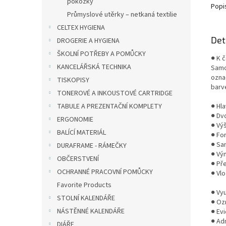
pokožky
Popi
Průmyslové utěrky – netkaná textilie
CELTEX HYGIENA
Det
DROGERIE A HYGIENA
ŠKOLNÍ POTŘEBY A POMŮCKY
● K 
KANCELÁŘSKÁ TECHNIKA
Samo
ozna
TISKOPISY
barv
TONEROVÉ A INKOUSTOVÉ CARTRIDGE
TABULE A PREZENTAČNÍ KOMPLETY
● Hl
● Dvo
ERGONOMIE
● Vý
BALÍCÍ MATERIÁL
● Fo
● Sa
DURAFRAME - RÁMEČKY
● Vý
OBČERSTVENÍ
● Př
OCHRANNÉ PRACOVNÍ POMŮCKY
● Vlo
Favorite Products
● Vyu
STOLNÍ KALENDÁŘE
● Oz
NÁSTĚNNÉ KALENDÁŘE
● Evi
● Ad
DIÁŘE