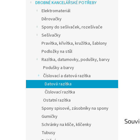
a
DROBNÉ KANCELÁŘSKÉ POTŘEBY
n
Elektromateriál
e
Děrovačky
l
Spony do sešívaček, rozešívače
Sešívačky
Pravítka, křivítka, kružítka, šablony
Podložky na stůl
Razítka, datumovky, podušky, barvy
Podušky a barvy
Číslovací a datová razítka
Datová razítka
Číslovací razítka
Ostatní razítka
Spony spisové, zásobníky na spony
Gumičky
Souvi
Schránky na klíče, klíčenky
Tubusy