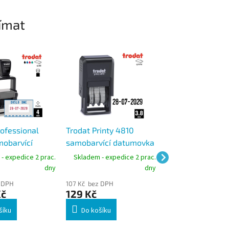
ímat
rofessional
Trodat Printy 4810
Trodat Printy 48
obarvící
samobarvící datumovka
samobarvící da
ošlo dne 41 ×
3,8 mm, černá poduška
4 mm
- expedice 2 prac.
Skladem - expedice 2 prac.
Skladem - expedic
datum 4 mm
dny
dny
 DPH
107 Kč bez DPH
329 Kč bez DPH
Kč
129 Kč
398 Kč
šíku
Do košíku
Do košíku