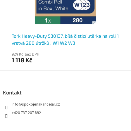
í
Tork Heavy-Duty 530137, bílá čisticí utěrka na roli 1
To
vrstvá 280 útržků , W1 W2 W3
ro
924 Kč bez DPH
921
1 118 Kč
1 
Z
á
p
a
Kontakt
t
info
@
spokojenakancelar.cz
í
+420 737 207 892