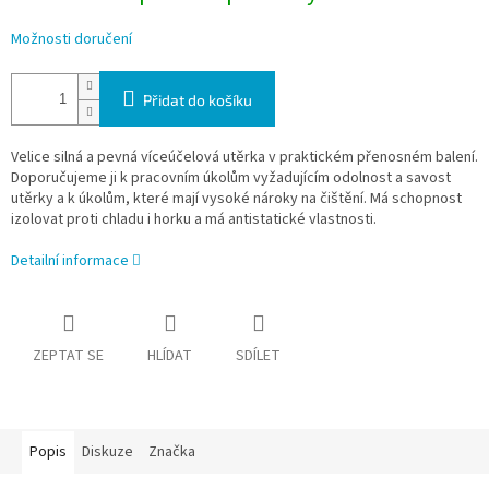
Možnosti doručení
Přidat do košíku
Velice silná a pevná víceúčelová utěrka v praktickém přenosném balení.
Doporučujeme ji k pracovním úkolům vyžadujícím odolnost a savost
utěrky a k úkolům, které mají vysoké nároky na čištění. Má schopnost
izolovat proti chladu i horku a má antistatické vlastnosti.
Detailní informace
ZEPTAT SE
HLÍDAT
SDÍLET
Popis
Diskuze
Značka