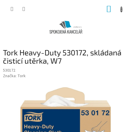
Přejít
NÁKUP
na
obsah
KOŠÍK
Tork Heavy-Duty 530172, skládaná
čisticí utěrka, W7
530172
Značka:
Tork