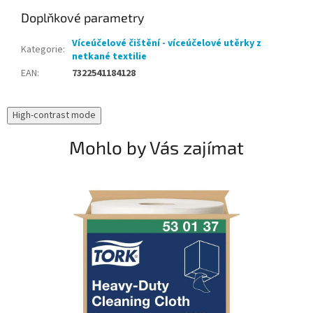
Doplňkové parametry
Víceúčelové čištění - víceúčelové utěrky z
Kategorie
:
netkané textilie
EAN
:
7322541184128
High-contrast mode
Mohlo by Vás zajímat