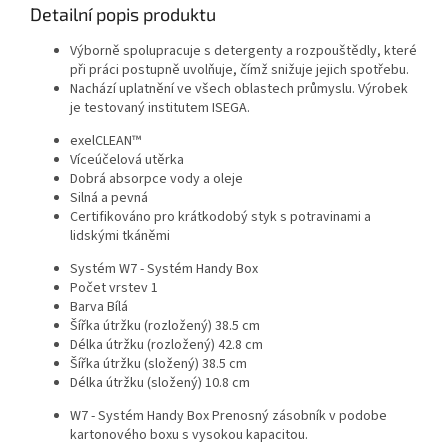
Detailní popis produktu
Výborně spolupracuje s detergenty a rozpouštědly, které
při práci postupně uvolňuje, čímž snižuje jejich spotřebu.
Nachází uplatnění ve všech oblastech průmyslu. Výrobek
je testovaný institutem ISEGA.
exelCLEAN™
Víceúčelová utěrka
Dobrá absorpce vody a oleje
Silná a pevná
Certifikováno pro krátkodobý styk s potravinami a
lidskými tkáněmi
Systém
W7 - Systém Handy Box
Počet vrstev
1
Barva
Bílá
Šířka útržku (rozložený)
38.5 cm
Délka útržku (rozložený)
42.8 cm
Šířka útržku (složený)
38.5 cm
Délka útržku (složený)
10.8 cm
W7 - Systém Handy Box Prenosný zásobník v podobe
kartonového boxu s vysokou kapacitou.