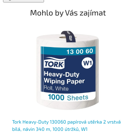
Mohlo by Vás zajímat
Tork Heavy-Duty 130060 papírová utěrka 2 vrstvá
To
bílá, návin 340 m, 1000 útržků, W1
st