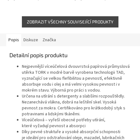
ZOBRAZIT VŠECHNY SOUVISEJÍCÍ PRODUKTY
Popis
Diskuze
Značka
Detailní popis produktu
Nejpevnější víceúčelová dvouvrstvá papírová průmyslová
utěrka TORK v modré barvě vyrobena technologii TAD,
vyznačující se velkou flefibilitou a pevností, efektivně
absorbuje vodu i olej a má velmi vysokou pevnost i v
mokrém stavu. Výborná pro práci s vodou.
Určena na utírání s detergenty a slabšími rozpouštědly.
Nezanechává vlákna, dobrá na leštění skel. Vysoká
pevnost za mokra. Certifikováno pro krátkodobý styk s
potravinami a lidskými tkáněmi.
Víceúčelová – vyřeší obecné potřeby utírání,
které vyžadují pevnost a absorpci
Díky pevné struktuře a vysoké absorpční schopnosti
je ideální pro odstraňování oleje, mazadel, lubrikačních