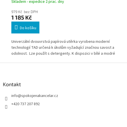
rol
Skladem - expedice 2 prac. dny
Skl
979 Kč bez DPH
1 0
1 185 Kč
1 
Do košíku
hčí
Univerzální dvouvrstvá papírová utěrka vyrobena moderní
Pap
technologií TAD určená k úkolům vyžadující značnou savost a
pev
o
odolnost. Lze použít s detergenty. K dispozici v bílé a modré
barvě, aby byly splněny požadavky různých uživatelů.
Z
á
p
a
Kontakt
t
info
@
spokojenakancelar.cz
í
+420 737 207 892