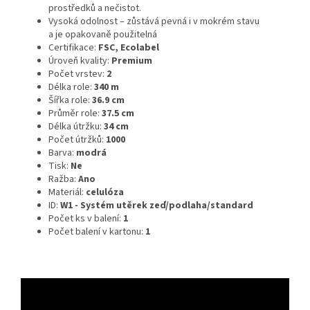
prostředků a nečistot.
Vysoká odolnost – zůstává pevná i v mokrém stavu
a je opakovaně použitelná
Certifikace:
FSC, Ecolabel
Úroveň kvality:
Premium
Počet vrstev:
2
Délka role:
340 m
Šířka role:
36.9 cm
Průměr role:
37.5 cm
Délka útržku:
34 cm
Počet útržků:
1000
Barva:
modrá
Tisk:
Ne
Ražba:
Ano
Materiál:
celulóza
ID:
W1 - Systém utěrek zeď/podlaha/standard
Počet ks v balení:
1
Počet balení v kartonu:
1