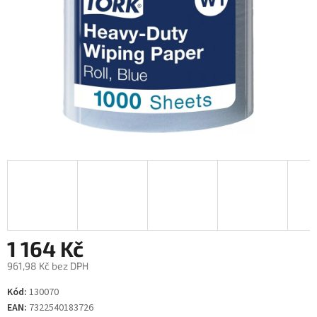
1 164 Kč
961,98 Kč bez DPH
Měrná
Kód:
130070
cena:
EAN:
7322540183726