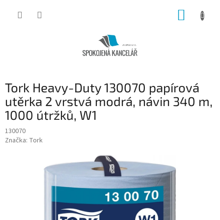
Přejít
NÁKUP
na
obsah
KOŠÍK
Tork Heavy-Duty 130070 papírová
utěrka 2 vrstvá modrá, návin 340 m,
1000 útržků, W1
130070
Značka:
Tork