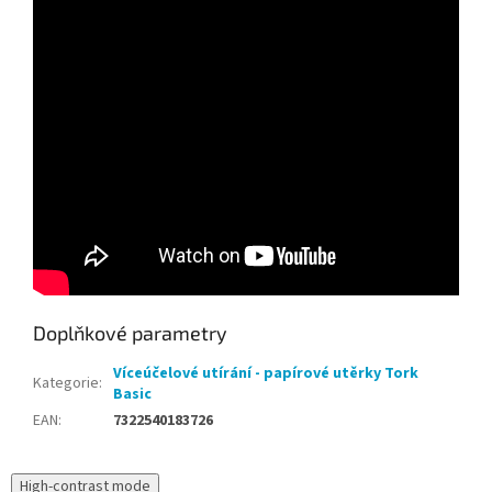
Doplňkové parametry
Víceúčelové utírání - papírové utěrky Tork
Kategorie
:
Basic
EAN
:
7322540183726
High-contrast mode