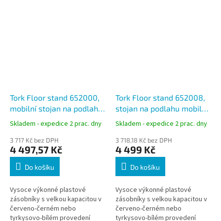
Tork Floor stand 652000,
Tork Floor stand 652008,
mobilní stojan na podlahu,
stojan na podlahu mobilní,
bílá/tyrkysová, W1
červená/černá, W1
Skladem - expedice 2 prac. dny
Skladem - expedice 2 prac. dny
3 717 Kč bez DPH
3 718,18 Kč bez DPH
4 497,57 Kč
4 499 Kč
Do košíku
Do košíku
Vysoce výkonné plastové
Vysoce výkonné plastové
zásobníky s velkou kapacitou v
zásobníky s velkou kapacitou v
červeno-černém nebo
červeno-černém nebo
tyrkysovo-bílém provedení
tyrkysovo-bílém provedení