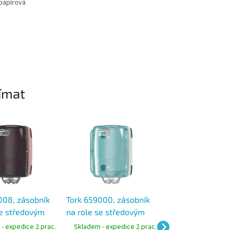
 papírová
ímat
008, zásobník
Tork 659000, zásobník
Tork 654008, zá
se středovým
na role se středovým
na skládané utěr
m Červená/
odvíjením
Červená/Černá, 
- expedice 2 prac.
Skladem - expedice 2 prac.
Skladem - expedic