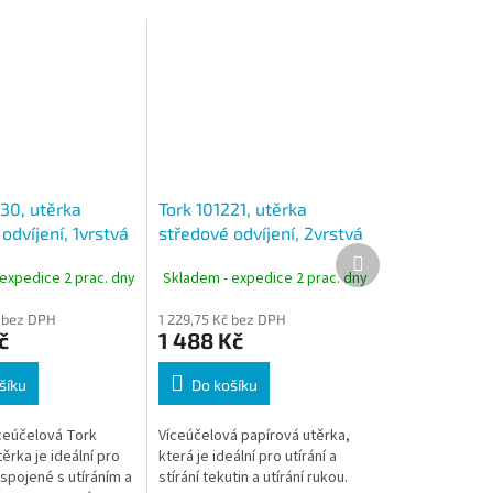
30, utěrka
Tork 101221, utěrka
odvíjení, 1vrstvá
středové odvíjení, 2vrstvá
Další
in 120 m, M1,
bílá, návin 75m, M1,
produkt
expedice 2 prac. dny
Skladem - expedice 2 prac. dny
rolí
karton 11 rolí
č bez DPH
1 229,75 Kč bez DPH
č
1 488 Kč
šíku
Do košíku
íceúčelová Tork
Víceúčelová papírová utěrka,
ěrka je ideální pro
která je ideální pro utírání a
 spojené s utíráním a
stírání tekutin a utírání rukou.