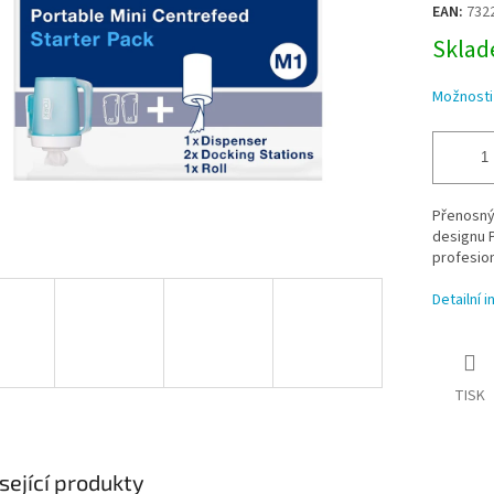
EAN:
732
Sklade
Možnosti
Přenosný 
designu 
profesion
Detailní 
TISK
sející produkty