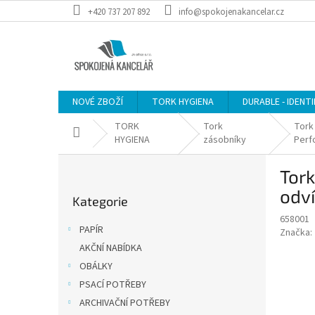
Přejít
+420 737 207 892
info@spokojenakancelar.cz
na
obsah
NOVÉ ZBOŽÍ
TORK HYGIENA
DURABLE - IDENT
TORK
Tork
Tork
Domů
HYGIENA
zásobníky
Perf
P
Tork
o
Přeskočit
s
odví
Kategorie
kategorie
t
658001
r
PAPÍR
Značka:
a
AKČNÍ NABÍDKA
n
OBÁLKY
n
í
PSACÍ POTŘEBY
p
ARCHIVAČNÍ POTŘEBY