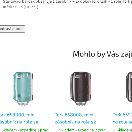
Startovací balíček obsahuje 1 zásobník + 2x dokovací držák + 1 role Tork
utěrka Plus (101221)
ontrast mode
Mohlo by Vás zaj
ork 658000, mini
Tork 658008, mini
Tork 659
ásobník na role se
zásobník na role se
na role 
tředovým odvíjením
středovým odvíjením
odvíjení
Skladem - expedice 2 prac.
Skladem - expedice 2 prac.
Skladem 