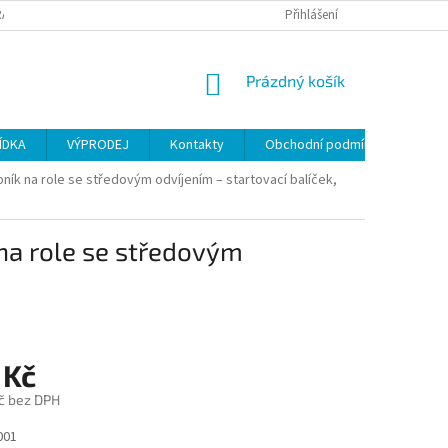
ANY OSOBNÍCH ÚDAJŮ
Přihlášení
NÁKUPNÍ
Prázdný košík
KOŠÍK
ÍDKA
VÝPRODEJ
Kontakty
Obchodní podmínky
ník na role se středovým odvíjením – startovací balíček,
 na role se středovým
 Kč
č bez DPH
001