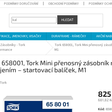
PODMÍNKY DORUČOVÁNÍ
OBCHODNÍ PODMÍNKY
PODMÍNKY OCHR
HLEDAT
IFIKACE, JMENOVKY, VISAČKY
DURAFRAME - RÁMEČKY
AKČNÍ NAB
 Zásobníky - Tork
Tork 658001, Tork Mini přenosný zásob
ormance
M1
 658001, Tork Mini přenosný zásobník
jením – startovací balíček, M1
Tork
825
681,82 K
Měrná
Kód:
658
cena: