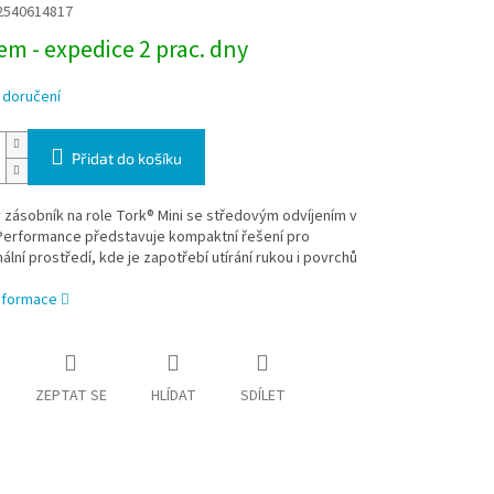
2540614817
m - expedice 2 prac. dny
 doručení
Přidat do košíku
zásobník na role Tork® Mini se středovým odvíjením v
Performance představuje kompaktní řešení pro
ální prostředí, kde je zapotřebí utírání rukou i povrchů
informace
ZEPTAT SE
HLÍDAT
SDÍLET