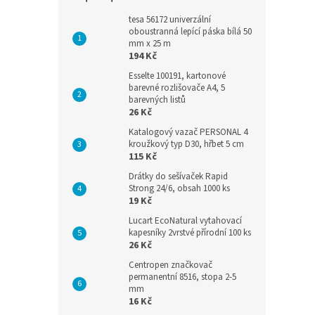
tesa 56172 univerzální
oboustranná lepící páska bílá 50
mm x 25 m
194 Kč
Esselte 100191, kartonové
barevné rozlišovače A4, 5
barevných listů
26 Kč
Katalogový vazač PERSONAL 4
kroužkový typ D30, hřbet 5 cm
115 Kč
Drátky do sešívaček Rapid
Strong 24/6, obsah 1000 ks
19 Kč
Lucart EcoNatural vytahovací
kapesníky 2vrstvé přírodní 100 ks
26 Kč
Centropen značkovač
permanentní 8516, stopa 2-5
mm
16 Kč