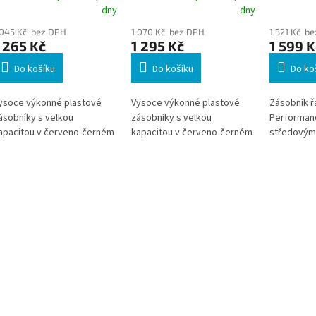
ílá/Tyrkysová, M1
Červená/Černá, M1
Černá, s
dny
dny
 045 Kč bez DPH
1 070 Kč bez DPH
1 321 Kč b
 265 Kč
1 295 Kč
1 599 K
Do košíku
Do košíku
Do ko
ysoce výkonné plastové
Vysoce výkonné plastové
Zásobník ř
ásobníky s velkou
zásobníky s velkou
Performanc
apacitou v červeno-černém
kapacitou v červeno-černém
středovým 
ebo tyrkysovo-bílém
nebo tyrkysovo-bílém
rovedení
provedení