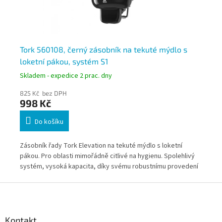
Tork 560108, černý zásobník na tekuté mýdlo s
To
loketní pákou, systém S1
kr
Skladem - expedice 2 prac. dny
Skl
825 Kč bez DPH
117
998 Kč
1
Do košíku
y a
Zásobník řady Tork Elevation na tekuté mýdlo s loketní
Ide
mu
pákou. Pro oblasti mimořádně citlivé na hygienu. Spolehlivý
pok
systém, vysoká kapacita, díky svému robustnímu provedení
vhodný také do náročných prostředí.
Z
á
p
a
Kontakt