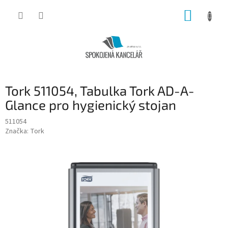
Přejít
NÁKUP
na
obsah
KOŠÍK
Tork 511054, Tabulka Tork AD-A-
Glance pro hygienický stojan
511054
Značka:
Tork