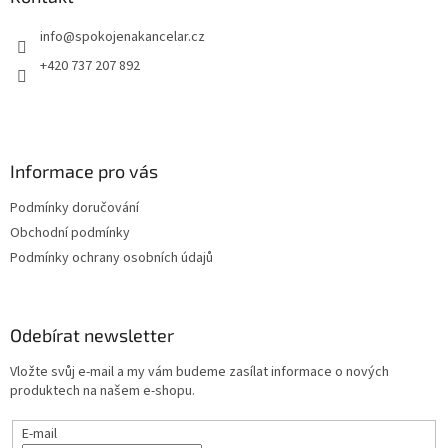
t
info
@
spokojenakancelar.cz
í
+420 737 207 892
Informace pro vás
Podmínky doručování
Obchodní podmínky
Podmínky ochrany osobních údajů
Odebírat newsletter
Vložte svůj e-mail a my vám budeme zasílat informace o nových
produktech na našem e-shopu.
E-mail