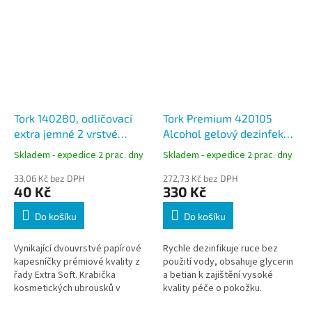
Tork 140280, odličovací
Tork Premium 420105
extra jemné 2 vrstvé
Alcohol gelový dezinfekční
papírové kapesníky 100 ks,
prostředek, 1 litr - 1000
Skladem - expedice 2 prac. dny
Skladem - expedice 2 prac. dny
F1
dávek, S1
33,06 Kč bez DPH
272,73 Kč bez DPH
40 Kč
330 Kč
Do košíku
Do košíku
Vynikající dvouvrstvé papírové
Rychle dezinfikuje ruce bez
kapesníčky prémiové kvality z
použití vody, obsahuje glycerin
řady Extra Soft. Krabička
a betian k zajištění vysoké
kosmetických ubrousků v
kvality péče o pokožku.
pěkném moderním vzhledu.
Vyhovuje evropské normě EN