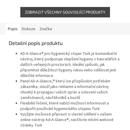
1500, což znamená odstranění
99,9%...
ZOBRAZIT VŠECHNY SOUVISEJÍCÍ PRODUKTY
Popis
Diskuze
Značka
Detailní popis produktu
AD-A-Glance® pro hygienický stojan Tork je komunikační
nástroj, který podporuje zlepšení hygieny v kancelářích a
dalších veřejných prostorách. Ideální způsob, jak
připomínat důležitost hygieny rukou nebo sdělovat jiné
důležité informace.
Panel AD-A-Glance,® který lze přizpůsobit potřebám
zákazníka, slouží jako reklamní a informační nástroj
vhodný k propagaci vašich zpráv a oslovení vašich
zaměstnanců, návštěvníků a hostů
Flexibilní řešení, které nabízí možnost informovat a
podpořit používání hygienického stojanu Tork
Využijte možnosti připravit si vlastní sdělení v našem
online nástroji Ad-A-Glance®, navštivte místní webové
stránky Tork