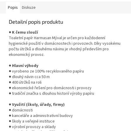
vhodné pro...
Popis
Diskuze
Detailní popis produktu
●
K čemu slouží
Toaletní papír Harmasan Mýval je určen pro každodenní
hygienické použití v domácnostech i provozech. Díky vysokému
počtu útržků a dlouhému návinu je vhodný především pro
ekonomický provoz.
●
Hlavní výhody
● vyrobeno ze 100% recyklovaného papíru
● dlouhý návin cca 50 m
● 400 útržků na roli
● ekonomické řešení pro domácnosti i provozy
● tradiční značka s dlouhou historií výroby papíru
●
Využití (školy, úřady, firmy)
● domácnosti
● kanceláře a administrativní budovy
● školy a veřejné instituce
● výrobní provozy a sklady