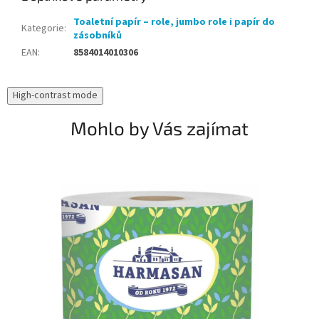
Toaletní papír – role, jumbo role i papír do
Kategorie
:
zásobníků
EAN
:
8584014010306
High-contrast mode
Mohlo by Vás zajímat