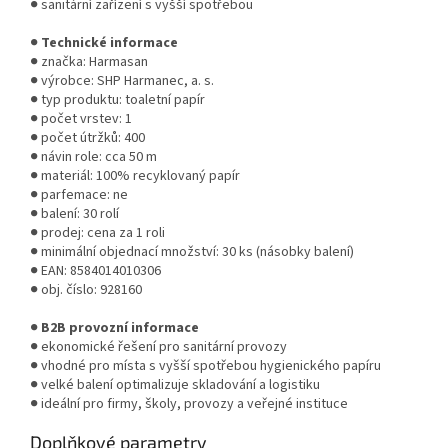
● sanitární zařízení s vyšší spotřebou
●
Technické informace
● značka: Harmasan
● výrobce: SHP Harmanec, a. s.
● typ produktu: toaletní papír
● počet vrstev: 1
● počet útržků: 400
● návin role: cca 50 m
● materiál: 100% recyklovaný papír
● parfemace: ne
● balení: 30 rolí
● prodej: cena za 1 roli
● minimální objednací množství: 30 ks (násobky balení)
● EAN: 8584014010306
● obj. číslo: 928160
●
B2B provozní informace
● ekonomické řešení pro sanitární provozy
● vhodné pro místa s vyšší spotřebou hygienického papíru
● velké balení optimalizuje skladování a logistiku
● ideální pro firmy, školy, provozy a veřejné instituce
Doplňkové parametry