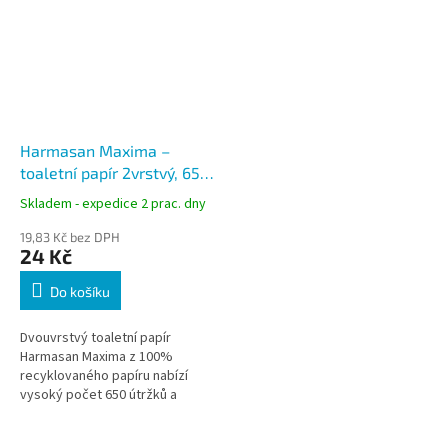
Harmasan Maxima –
toaletní papír 2vrstvý, 650
útržků, 69 m
Skladem - expedice 2 prac. dny
19,83 Kč bez DPH
24 Kč
Do košíku
Dvouvrstvý toaletní papír
Harmasan Maxima z 100%
recyklovaného papíru nabízí
vysoký počet 650 útržků a
dlouhý návin 69 metrů.
Ekonomické a ekologické řešení