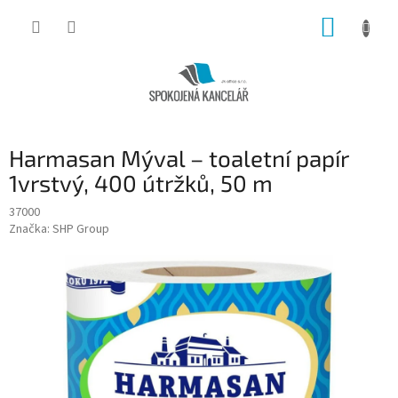
Přejít
NÁKUP
na
obsah
KOŠÍK
Harmasan Mýval – toaletní papír
1vrstvý, 400 útržků, 50 m
37000
Značka:
SHP Group