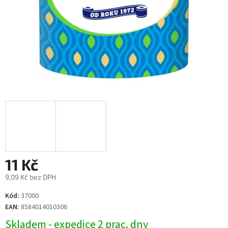
11 Kč
9,09 Kč bez DPH
Měrná
Kód:
37000
cena:
EAN:
8584014010306
Skladem - expedice 2 prac. dny