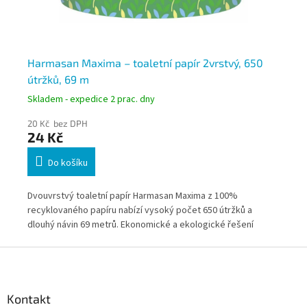
Harmasan Maxima – toaletní papír 2vrstvý, 650
ZE
útržků, 69 m
je
Skladem - expedice 2 prac. dny
Skl
20 Kč bez DPH
145
24 Kč
17
Do košíku
y v
Dvouvrstvý toaletní papír Harmasan Maxima z 100%
Pré
recyklovaného papíru nabízí vysoký počet 650 útržků a
Del
pro
dlouhý návin 69 metrů. Ekonomické a ekologické řešení
hyg
vhodné pro domácnosti i provozy s vyšší spotřebou.
a s
Z
Bal
á
p
a
Kontakt