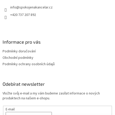
t
info
@
spokojenakancelar.cz
í
+420 737 207 892
Informace pro vás
Podmínky doručování
Obchodní podmínky
Podmínky ochrany osobních údajů
Odebírat newsletter
Vložte svůj e-mail a my vám budeme zasílat informace o nových
produktech na našem e-shopu.
E-mail