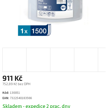
911 Kč
752,89 Kč bez DPH
Měrná
Kód:
130051
cena:
EAN:
7322540183566
Skladem - expedice 2 prac. dny