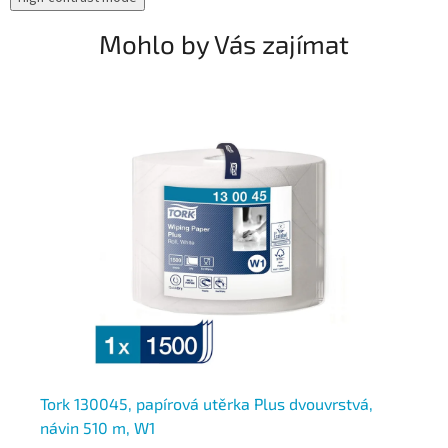
Mohlo by Vás zajímat
vá
Tork 130045, papírová utěrka Plus dvouvrstvá,
To
návin 510 m, W1
st