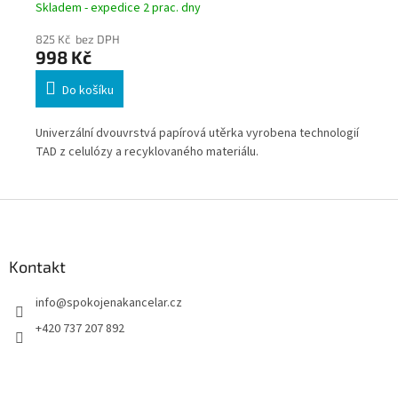
rol
Skladem - expedice 2 prac. dny
Skl
825 Kč bez DPH
1 0
998 Kč
1 
Do košíku
Univerzální dvouvrstvá papírová utěrka vyrobena technologií
Pap
t a
TAD z celulózy a recyklovaného materiálu.
pev
Z
á
p
a
Kontakt
t
info
@
spokojenakancelar.cz
í
+420 737 207 892