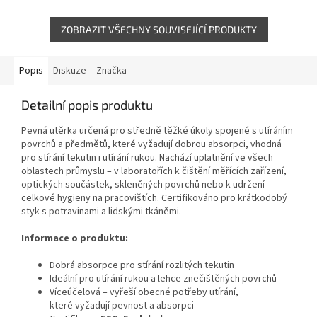
ZOBRAZIT VŠECHNY SOUVISEJÍCÍ PRODUKTY
Popis
Diskuze
Značka
Detailní popis produktu
Pevná utěrka určená pro středně těžké úkoly spojené s utíráním
povrchů a předmětů, které vyžadují dobrou absorpci, vhodná
pro stírání tekutin i utírání rukou. Nachází uplatnění ve všech
oblastech průmyslu – v laboratořích k čištění měřících zařízení,
optických součástek, skleněných povrchů nebo k udržení
celkové hygieny na pracovištích. Certifikováno pro krátkodobý
styk s potravinami a lidskými tkáněmi.
Informace o produktu:
Dobrá absorpce pro stírání rozlitých tekutin
Ideální pro utírání rukou a lehce znečištěných povrchů
Víceúčelová – vyřeší obecné potřeby utírání,
které vyžadují pevnost a absorpci