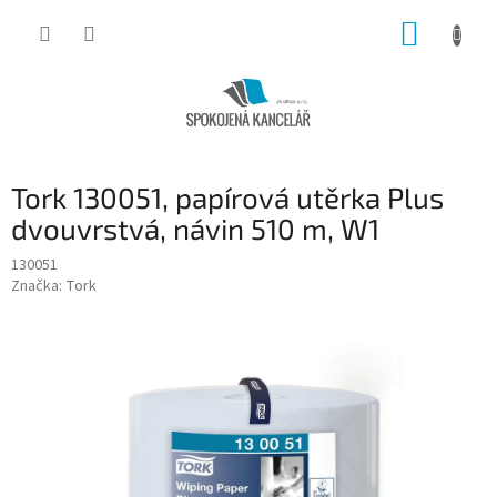
Přejít
NÁKUP
na
obsah
KOŠÍK
Tork 130051, papírová utěrka Plus
dvouvrstvá, návin 510 m, W1
130051
Značka:
Tork