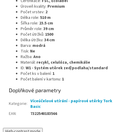
Certifikace:
FSC, Ecolabel
Úroveň kvality:
Premium
Počet vrstev:
2
Délka role:
510 m
Šířka role:
23.5 cm
Průměr role:
39 cm
Počet útržků:
1500
Délka útržku:
34 cm
Barva:
modrá
Tisk:
Ne
Ražba:
Ano
Materiál:
recykl, celulóza, chemikálie
ID:
W1 - Systém utěrek zeď/podlaha/standard
Počet ks v balení:
1
Počet balení v kartonu:
1
Doplňkové parametry
Víceúčelové utírání - papírové utěrky Tork
Kategorie
:
Basic
EAN
:
7322540183566
High-contrast mode