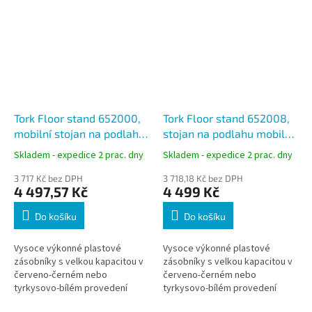
Tork Floor stand 652000,
Tork Floor stand 652008,
mobilní stojan na podlahu,
stojan na podlahu mobilní,
bílá/tyrkysová, W1
červená/černá, W1
Skladem - expedice 2 prac. dny
Skladem - expedice 2 prac. dny
3 717 Kč bez DPH
3 718,18 Kč bez DPH
4 497,57 Kč
4 499 Kč
Do košíku
Do košíku
Vysoce výkonné plastové
Vysoce výkonné plastové
zásobníky s velkou kapacitou v
zásobníky s velkou kapacitou v
červeno-černém nebo
červeno-černém nebo
tyrkysovo-bílém provedení
tyrkysovo-bílém provedení