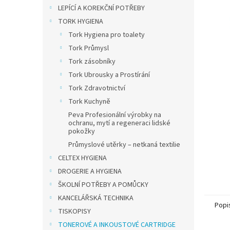
n
LEPÍCÍ A KOREKČNÍ POTŘEBY
e
TORK HYGIENA
l
Tork Hygiena pro toalety
Tork Průmysl
Tork zásobníky
Tork Ubrousky a Prostírání
Tork Zdravotnictví
Tork Kuchyně
Peva Profesionální výrobky na
ochranu, mytí a regeneraci lidské
pokožky
Průmyslové utěrky – netkaná textilie
CELTEX HYGIENA
DROGERIE A HYGIENA
ŠKOLNÍ POTŘEBY A POMŮCKY
KANCELÁŘSKÁ TECHNIKA
Popi
TISKOPISY
TONEROVÉ A INKOUSTOVÉ CARTRIDGE