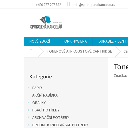
Přejít
+420 737 207 892
info@spokojenakancelar.cz
na
obsah
NOVÉ ZBOŽÍ
TORK HYGIENA
DURABLE - IDENT
Domů
TONEROVÉ A INKOUSTOVÉ CARTRIDGE
Ca
P
Ton
o
Přeskočit
s
Značka:
Kategorie
kategorie
t
r
PAPÍR
a
AKČNÍ NABÍDKA
n
OBÁLKY
n
í
PSACÍ POTŘEBY
p
ARCHIVAČNÍ POTŘEBY
a
DROBNÉ KANCELÁŘSKÉ POTŘEBY