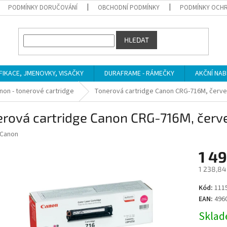
PODMÍNKY DORUČOVÁNÍ
OBCHODNÍ PODMÍNKY
PODMÍNKY OCHR
HLEDAT
IFIKACE, JMENOVKY, VISAČKY
DURAFRAME - RÁMEČKY
AKČNÍ NAB
non - tonerové cartridge
Tonerová cartridge Canon CRG-716M, červ
erová cartridge Canon CRG-716M, červ
Canon
1 49
1 238,84
Měrná
Kód:
111
cena:
EAN:
496
Sklade