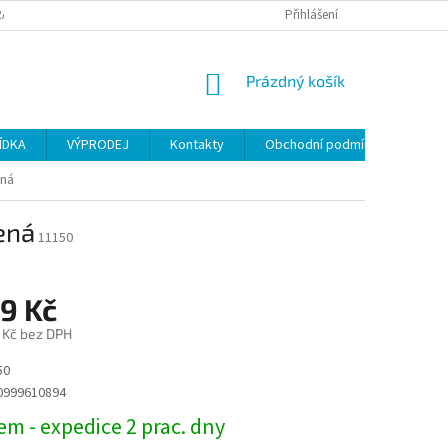
ANY OSOBNÍCH ÚDAJŮ
Přihlášení
NÁKUPNÍ
Prázdný košík
KOŠÍK
ÍDKA
VÝPRODEJ
Kontakty
Obchodní podmínky
ená
ená
11150
9 Kč
 Kč bez DPH
50
0999610894
m - expedice 2 prac. dny