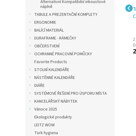
Alternativní Kompatibilní inkoustové
náplně
Tonerová cartridge
Tonerová cartridge
T
TABULE A PREZENTAČNÍ KOMPLETY
á
Canon CRG-718Y, žlutá
Canon CRG-728, černá
C
ERGONOMIE
č
BALÍCÍ MATERIÁL
DURAFRAME - RÁMEČKY
2 065 Kč bez
1 288 Kč bez
2
DPH
DPH
D
OBČERSTVENÍ
2 499 Kč
1 559 Kč
2
OCHRANNÉ PRACOVNÍ POMŮCKY
Favorite Products
STOLNÍ KALENDÁŘE
NÁSTĚNNÉ KALENDÁŘE
DIÁŘE
SYSTÉMOVÉ ŘEŠENÍ PRO ÚSPORU MÍSTA
KANCELÁŘSKÝ NÁBYTEK
Vánoce 2025
Ekologické produkty
LEITZ WOW
Tork hygiena