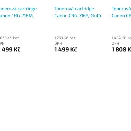
onerová cartridge
Tonerová cartridge
Tonerová
anon CRG-718M,
Canon CRG-716Y, žlutá
Canon CR
ervená
2400str
 065 Kč bez
1 239 Kč bez
1 494 Kč b
PH
DPH
DPH
 499 Kč
1 499 Kč
1 808 