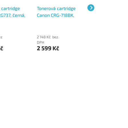
 cartridge
Tonerová cartridge
Tonerová cartrid
G737, černá,
Canon CRG-718BK,
Canon CRG-716BK
černá
ez
2 148 Kč bez
1 321 Kč bez
DPH
DPH
Kč
2 599 Kč
1 599 Kč