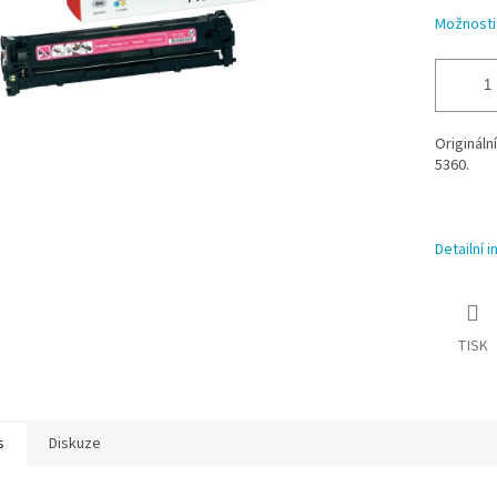
Možnosti
Origináln
5360.
Detailní 
TISK
s
Diskuze