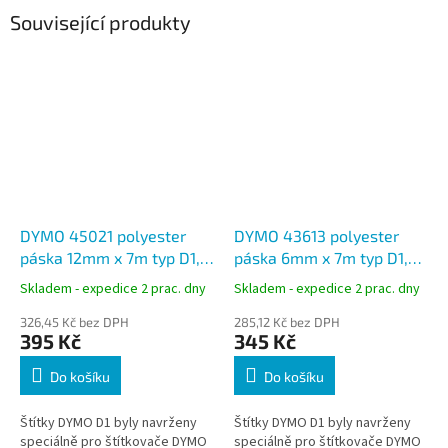
Související produkty
DYMO 45021 polyester
DYMO 43613 polyester
páska 12mm x 7m typ D1,
páska 6mm x 7m typ D1,
bílá na černé, S0720610
černá na bílé, S0720780
Skladem - expedice 2 prac. dny
Skladem - expedice 2 prac. dny
326,45 Kč bez DPH
285,12 Kč bez DPH
395 Kč
345 Kč
Do košíku
Do košíku
Štítky DYMO D1 byly navrženy
Štítky DYMO D1 byly navrženy
speciálně pro štítkovače DYMO
speciálně pro štítkovače DYMO