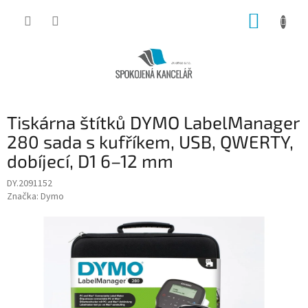
Přejít
NÁKUP
na
obsah
KOŠÍK
Tiskárna štítků DYMO LabelManager
280 sada s kufříkem, USB, QWERTY,
dobíjecí, D1 6–12 mm
DY.2091152
Značka:
Dymo