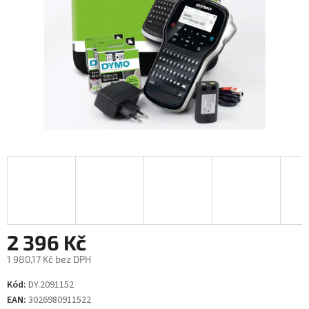
2 396 Kč
1 980,17 Kč bez DPH
Měrná
Kód:
DY.2091152
cena:
EAN:
3026980911522