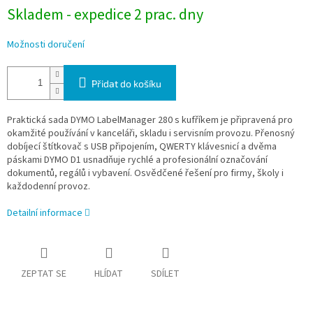
Skladem - expedice 2 prac. dny
Možnosti doručení
Přidat do košíku
Praktická sada DYMO LabelManager 280 s kufříkem je připravená pro
okamžité používání v kanceláři, skladu i servisním provozu. Přenosný
dobíjecí štítkovač s USB připojením, QWERTY klávesnicí a dvěma
páskami DYMO D1 usnadňuje rychlé a profesionální označování
dokumentů, regálů i vybavení. Osvědčené řešení pro firmy, školy i
každodenní provoz.
Detailní informace
ZEPTAT SE
HLÍDAT
SDÍLET