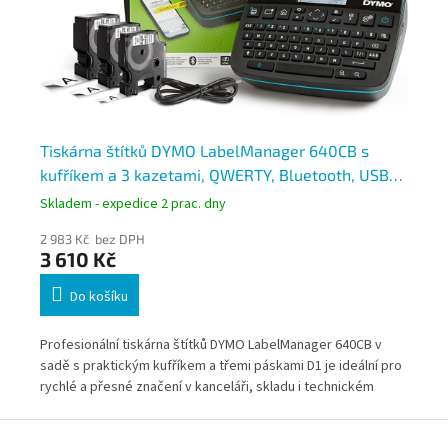
Tiskárna štítků DYMO LabelManager 640CB s
Ti
kufříkem a 3 kazetami, QWERTY, Bluetooth, USB-
s 
C, D1 6–24 mm
Skladem - expedice 2 prac. dny
Skl
2 983 Kč bez DPH
2 7
3 610 Kč
3 
Do košíku
Profesionální tiskárna štítků DYMO LabelManager 640CB v
Pro
sadě s praktickým kufříkem a třemi páskami D1 je ideální pro
sad
stu
rychlé a přesné značení v kanceláři, skladu i technickém
bat
provozu. Díky Bluetooth a USB-C připojení můžete tisknout
mon
Z
přímo ze štítkovače, počítače i mobilního zařízení. Kompletní
kab