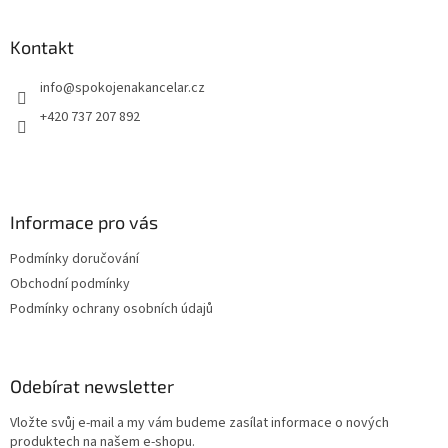
á
ní
sada připravená k okamžitému použití v každodenním
ter
p
provozu.
a
Kontakt
t
info
@
spokojenakancelar.cz
í
+420 737 207 892
Informace pro vás
Podmínky doručování
Obchodní podmínky
Podmínky ochrany osobních údajů
Odebírat newsletter
Vložte svůj e-mail a my vám budeme zasílat informace o nových
produktech na našem e-shopu.