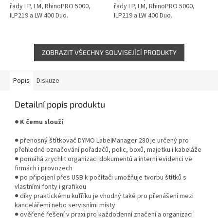
řady LP, LM, RhinoPRO 5000,
řady LP, LM, RhinoPRO 5000,
ILP219 a LW 400 Duo.
ILP219 a LW 400 Duo.
ZOBRAZIT VŠECHNY SOUVISEJÍCÍ PRODUKTY
Popis
Diskuze
Detailní popis produktu
● K čemu slouží
● přenosný štítkovač DYMO LabelManager 280 je určený pro
přehledné označování pořadačů, polic, boxů, majetku i kabeláže
● pomáhá zrychlit organizaci dokumentů a interní evidenci ve
firmách i provozech
● po připojení přes USB k počítači umožňuje tvorbu štítků s
vlastními fonty i grafikou
● díky praktickému kufříku je vhodný také pro přenášení mezi
kancelářemi nebo servisními místy
● ověřené řešení v praxi pro každodenní značení a organizaci