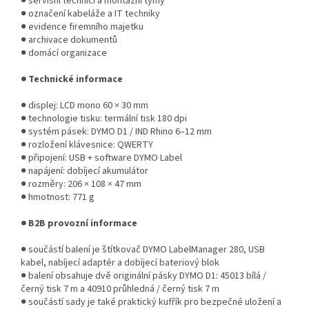
● servisní technici a montážní týmy
● označení kabeláže a IT techniky
● evidence firemního majetku
● archivace dokumentů
● domácí organizace
● Technické informace
● displej: LCD mono 60 × 30 mm
● technologie tisku: termální tisk 180 dpi
● systém pásek: DYMO D1 / IND Rhino 6–12 mm
● rozložení klávesnice: QWERTY
● připojení: USB + software DYMO Label
● napájení: dobíjecí akumulátor
● rozměry: 206 × 108 × 47 mm
● hmotnost: 771 g
● B2B provozní informace
● součástí balení je štítkovač DYMO LabelManager 280, USB
kabel, nabíjecí adaptér a dobíjecí bateriový blok
● balení obsahuje dvě originální pásky DYMO D1: 45013 bílá /
černý tisk 7 m a 40910 průhledná / černý tisk 7 m
● součástí sady je také praktický kufřík pro bezpečné uložení a