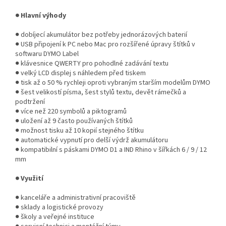
● Hlavní výhody
● dobíjecí akumulátor bez potřeby jednorázových baterií
● USB připojení k PC nebo Mac pro rozšířené úpravy štítků v
softwaru DYMO Label
● klávesnice QWERTY pro pohodlné zadávání textu
● velký LCD displej s náhledem před tiskem
● tisk až o 50 % rychleji oproti vybraným starším modelům DYMO
● šest velikostí písma, šest stylů textu, devět rámečků a
podtržení
● více než 220 symbolů a piktogramů
● uložení až 9 často používaných štítků
● možnost tisku až 10 kopií stejného štítku
● automatické vypnutí pro delší výdrž akumulátoru
● kompatibilní s páskami DYMO D1 a IND Rhino v šířkách 6 / 9 / 12
mm
● Využití
● kanceláře a administrativní pracoviště
● sklady a logistické provozy
● školy a veřejné instituce