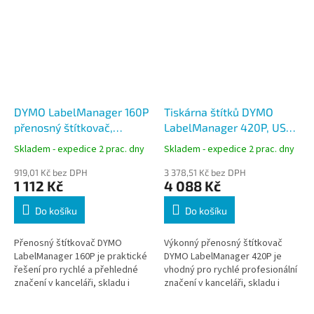
DYMO LabelManager 160P
Tiskárna štítků DYMO
přenosný štítkovač,
LabelManager 420P, USB,
2174612, QWERTY, tisk
ABC, dobíjecí, D1 6–19 mm
Skladem - expedice 2 prac. dny
Skladem - expedice 2 prac. dny
6/9/12 mm
919,01 Kč bez DPH
3 378,51 Kč bez DPH
1 112 Kč
4 088 Kč
Do košíku
Do košíku
Přenosný štítkovač DYMO
Výkonný přenosný štítkovač
LabelManager 160P je praktické
DYMO LabelManager 420P je
řešení pro rychlé a přehledné
vhodný pro rychlé profesionální
značení v kanceláři, skladu i
značení v kanceláři, skladu i
domácnosti. Nabízí QWERTY
technickém provozu. Umožňuje
klávesnici, velký LCD displej a...
samostatné používání i