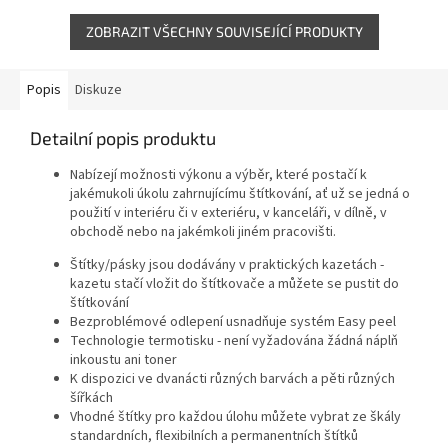
připojení...
ZOBRAZIT VŠECHNY SOUVISEJÍCÍ PRODUKTY
Popis
Diskuze
Detailní popis produktu
Nabízejí možnosti výkonu a výběr, které postačí k
jakémukoli úkolu zahrnujícímu štítkování, ať už se jedná o
použití v interiéru či v exteriéru, v kanceláři, v dílně, v
obchodě nebo na jakémkoli jiném pracovišti.
Štítky/pásky jsou dodávány v praktických kazetách -
kazetu stačí vložit do štítkovače a můžete se pustit do
štítkování
Bezproblémové odlepení usnadňuje systém Easy peel
Technologie termotisku - není vyžadována žádná náplň
inkoustu ani toner
K dispozici ve dvanácti různých barvách a pěti různých
šířkách
Vhodné štítky pro každou úlohu můžete vybrat ze škály
standardních, flexibilních a permanentních štítků