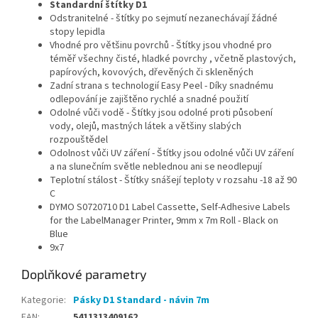
Standardní štítky D1
Odstranitelné - štítky po sejmutí nezanechávají žádné
stopy lepidla
Vhodné pro většinu povrchů - Štítky jsou vhodné pro
téměř všechny čisté, hladké povrchy , včetně plastových,
papírových, kovových, dřevěných či skleněných
Zadní strana s technologií Easy Peel - Díky snadnému
odlepování je zajištěno rychlé a snadné použití
Odolné vůči vodě - Štítky jsou odolné proti působení
vody, olejů, mastných látek a většiny slabých
rozpouštědel
Odolnost vůči UV záření - Štítky jsou odolné vůči UV záření
a na slunečním světle neblednou ani se neodlepují
Teplotní stálost - Štítky snášejí teploty v rozsahu -18 až 90
C
DYMO S0720710 D1 Label Cassette, Self-Adhesive Labels
for the LabelManager Printer, 9mm x 7m Roll - Black on
Blue
9x7
Doplňkové parametry
Kategorie
:
Pásky D1 Standard - návin 7m
EAN
:
5411313409162