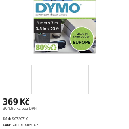
369 Kč
304,96 Kč bez DPH
Měrná
Kód:
S0720710
cena:
EAN:
5411313409162