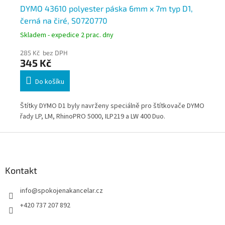
DYMO 43610 polyester páska 6mm x 7m typ D1,
DY
černá na čiré, S0720770
če
Skladem - expedice 2 prac. dny
Skl
285 Kč bez DPH
32
345 Kč
3
Do košíku
DYMO
Štítky DYMO D1 byly navrženy speciálně pro štítkovače DYMO
Ští
řady LP, LM, RhinoPRO 5000, ILP219 a LW 400 Duo.
řad
Z
á
p
a
Kontakt
t
info
@
spokojenakancelar.cz
í
+420 737 207 892