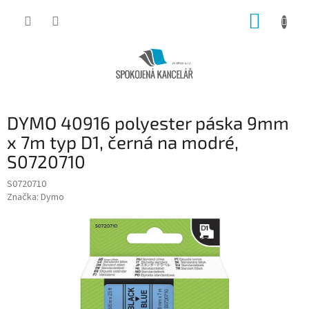
Přejít
NÁKUP
na
obsah
KOŠÍK
DYMO 40916 polyester páska 9mm
x 7m typ D1, černá na modré,
S0720710
S0720710
Značka:
Dymo