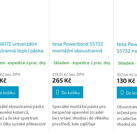
56172 univerzální
tesa Powerbond 55733
tesa Po
tranná lepící páska
montážní oboustranná
55732 mo
50 mm x 25 m
páska na zrcadla bílá 19
oboustra
em - expedice 2 prac. dny
Skladem - expedice 2 prac. dny
Skladem -
mm x 5 m
zrcadla, 
m
 Kč bez DPH
219,01 Kč bez DPH
107,44 Kč 
 Kč
265 Kč
130 Kč
o košíku
Do košíku
Do ko
zální oboustranná páska
Speciální montážní páska pro
Oboustran
evnění koberců,
bezpečné upevnění zrcadel
určená pr
cí a široké spektrum
bez vrtání. Vhodná i do vlhkého
zrcadel bez
cí. Díky vysoké přilnavosti
prostředí, kde zajišťuje
Vhodná do 
nému ručnímu odtržení
spolehlivé a trvalé uchycení.
dalších vlh
lní pro rychlou a
Ideální řešení pro koupelny,...
potřeba spo