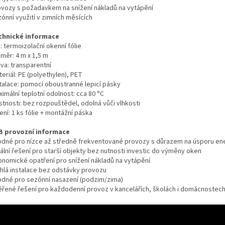
ovozy s požadavkem na snížení nákladů na vytápění
ónní využití v zimních měsících
chnické informace
: termoizolační okenní fólie
měr: 4 m x 1,5 m
va: transparentní
eriál: PE (polyethylen), PET
stalace: pomocí oboustranné lepicí pásky
imální teplotní odolnost: cca 80 °C
stnosti: bez rozpouštědel, odolná vůči vlhkosti
ení: 1 ks fólie + montážní páska
B provozní informace
odné pro nízce až středně frekventované provozy s důrazem na úsporu en
ální řešení pro starší objekty bez nutnosti investic do výměny oken
onomické opatření pro snížení nákladů na vytápění
chlá instalace bez odstávky provozu
odné pro sezónní nasazení (podzim/zima)
ěřené řešení pro každodenní provoz v kancelářích, školách i domácnostec