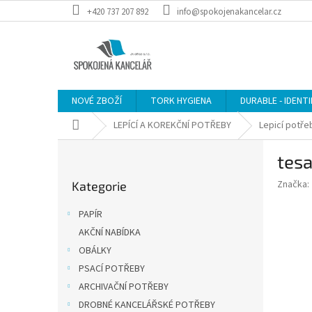
Přejít
+420 737 207 892
info@spokojenakancelar.cz
na
obsah
NOVÉ ZBOŽÍ
TORK HYGIENA
DURABLE - IDENT
Domů
LEPÍCÍ A KOREKČNÍ POTŘEBY
Lepicí potře
P
tesa
o
Přeskočit
s
Značka:
Kategorie
kategorie
t
r
PAPÍR
a
AKČNÍ NABÍDKA
n
OBÁLKY
n
í
PSACÍ POTŘEBY
p
ARCHIVAČNÍ POTŘEBY
a
DROBNÉ KANCELÁŘSKÉ POTŘEBY