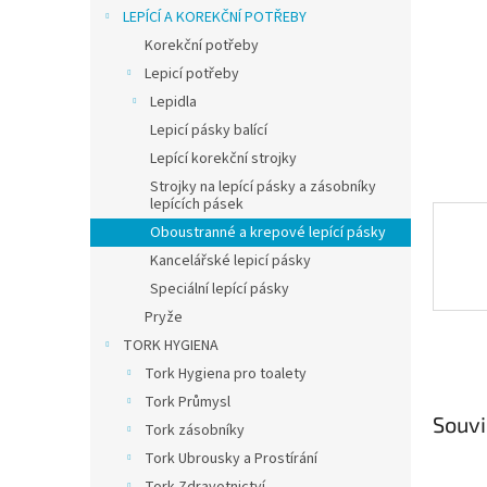
n
LEPÍCÍ A KOREKČNÍ POTŘEBY
e
Korekční potřeby
l
Lepicí potřeby
Lepidla
Lepicí pásky balící
Lepící korekční strojky
Strojky na lepící pásky a zásobníky
lepících pásek
Oboustranné a krepové lepící pásky
Kancelářské lepicí pásky
Speciální lepící pásky
Pryže
TORK HYGIENA
Tork Hygiena pro toalety
Tork Průmysl
Souvi
Tork zásobníky
Tork Ubrousky a Prostírání