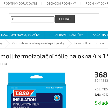
PODMÍNKY DORUČOVÁNÍ
OBCHODNÍ PODMÍNKY
PODMÍNKY OCHR
HLEDAT
IFIKACE, JMENOVKY, VISAČKY
DURAFRAME - RÁMEČKY
AKČNÍ NAB
by
Oboustranné a krepové lepící pásky
tesamoll termoizolační 
moll termoizolační fólie na okna 4 x 1
Tesa
368
304,13 K
Měrná
Kód:
TE0
cena:
EAN:
404
Sklade