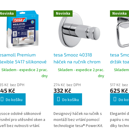
Novinka
Novinka
Novinka
esamoll Premium
tesa Smooz 40318
tesa Sm
lexible 5417 silikonové
háček na ručník chrom
držák toa
ěsnění transparentní 9
samolepicí
chrom sa
Skladem - expedice 2 prac.
Skladem - expedice 2 prac.
Skladem 
m x 6 m
dny
dny
85 Kč bez DPH
274 Kč bez DPH
517 Kč bez
345 Kč
332 Kč
625 Kč
Do košíku
Do košíku
Do ko
ysoce odolné silikonové
Designový háček na ručník s
Elegantní d
ěsnění pro utěsnění oken a
montáží bez vrtání pomocí
papíru s mo
veří bez nutnosti vrtání.
technologie tesa® Power.Kit.
díky techno