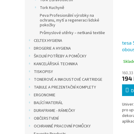
Tork Zdravotnictví
Tork Kuchyně
Peva Profesionální výrobky na
ochranu, mytí a regeneraci lidské
pokožky
Průmyslové utěrky – netkaná textilie
CELTEX HYGIENA
tesa 
DROGERIE A HYGIENA
obous
bílá 
ŠKOLNÍ POTŘEBY A POMŮCKY
Sklad
KANCELÁŘSKÁ TECHNIKA
TISKOPISY
160,33
194
TONEROVÉ A INKOUSTOVÉ CARTRIDGE
TABULE A PREZENTAČNÍ KOMPLETY
D
ERGONOMIE
BALÍCÍ MATERIÁL
Univer
pro up
DURAFRAME - RÁMEČKY
dekora
OBČERSTVENÍ
aplika
OCHRANNÉ PRACOVNÍ POMŮCKY
a snad
je ideá