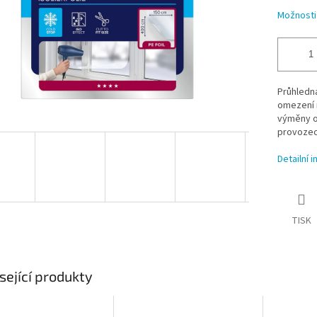
Možnosti
Průhledná
omezení r
výměny o
provozec
Detailní 
TISK
sející produkty