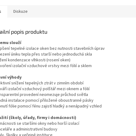
ní...
s
Diskuze
ailní popis produktu
čemu slouží
epšení tepelné izolace oken bez nutnosti stavebních úprav
ezení úniku tepla přes starší nebo jednoduchá skla
ížení kondenzace vlhkosti (rosení oken)
voření izolační vzduchové vrstvy mezi fólií a sklem
avní výhody
ktivní snížení tepelných ztrát v zimním období
váří izolační vzduchový polštář mezi oknem a fólií
ansparentní provedení neomezuje průchod světla
adná instalace pomocí přiložené oboustranné pásky
nutí fólie pomocí fénu zajistí hladký a nenápadný vzhled
užití (školy, úřady, firmy i domácnosti)
mácnosti se staršími okny nebo horší izolací
nceláře a administrativní budovy
ly, školky a veřejné instituce