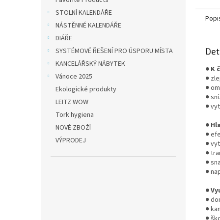
Favorite Products
efektiv
STOLNÍ KALENDÁŘE
Popi
NÁSTĚNNÉ KALENDÁŘE
DIÁŘE
Det
SYSTÉMOVÉ ŘEŠENÍ PRO ÚSPORU MÍSTA
KANCELÁŘSKÝ NÁBYTEK
● K 
Vánoce 2025
● zl
● om
Ekologické produkty
● sn
LEITZ WOW
● vyt
Tork hygiena
● Hl
NOVÉ ZBOŽÍ
● efe
VÝPRODEJ
● vyt
● tr
● sn
● nap
● Vy
● do
● ka
● ško