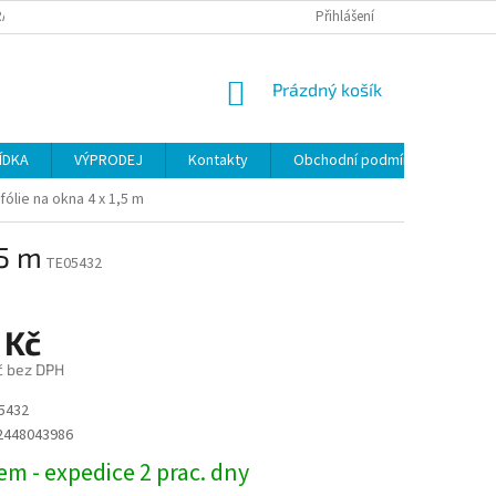
ANY OSOBNÍCH ÚDAJŮ
Přihlášení
NÁKUPNÍ
Prázdný košík
KOŠÍK
ÍDKA
VÝPRODEJ
Kontakty
Obchodní podmínky
fólie na okna 4 x 1,5 m
,5 m
TE05432
 Kč
č bez DPH
5432
2448043986
m - expedice 2 prac. dny