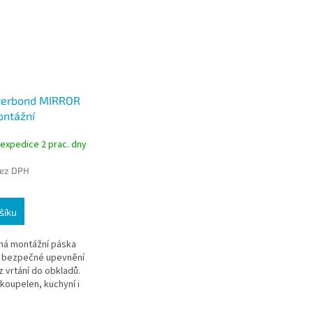
werbond MIRROR
ntážní
nná páska na
 expedice 2 prac. dny
bílá, 19 mm x 1,5
bez DPH
šíku
ná montážní páska
o bezpečné upevnění
 vrtání do obkladů.
koupelen, kuchyní i
kých prostor, kde je
lehlivé a čisté...