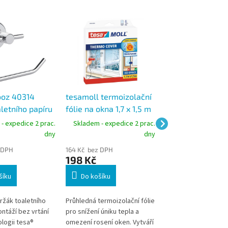
ooz 40314
tesamoll termoizolační
tesa 56260 mask
letního papíru
fólie na okna 1,7 x 1,5 m
páska Perfect Se
molepicí
na citlivé povrch
- expedice 2 prac.
Skladem - expedice 2 prac.
Skladem - expedic
mm x 25 m
dny
dny
 DPH
164 Kč bez DPH
95 Kč bez DPH
198 Kč
115 Kč
šíku
Do košíku
Do košíku
ržák toaletního
Průhledná termoizolační fólie
Jemná maskovací p
ntáží bez vrtání
pro snížení úniku tepla a
určená pro přesné m
logii tesa®
omezení rosení oken. Vytváří
práce na citlivých po