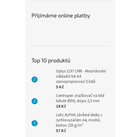
pro interiér i exteriér
pro interiér i exteriér, kde
P
(chráněné prostředí) a
zajišťuje trvalé a spolehlivé
p
Přijímáme online platby
ní
ideální pro rychlou instalaci
upevnění i těžších předmětů.
k
ráci
na hladké povrchy.
Ideální řešení pro rychlou a
p
Spolehlivé řešení pro
čistou instalaci.
v
domácnosti i provozy.
Top 10 produktů
Optys 1197 CMR - Mezinárodní
nákladní list A4
samopropisovací 5 listů
5 Kč
Centropen značkovač na bílé
tabule 8559, stopa 2,5 mm
18 Kč
Leitz ALPHA závěsné desky s
rychlovazačem A4, modré,
karton 225 g/m²
57 Kč