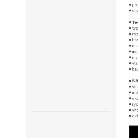
● pr
● sez
● Te
● typ
● roz
● bar
● mat
● in
● max
● vla
● bal
● B2
● vh
● ide
● ek
● ry
● vh
● ov