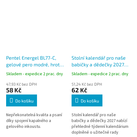
Pentel Energel BL77-C,
Stolní kalendář pro naše
gelové pero modré, hrot
babičky a dědečky 2027
0,7 mm
BSE4-27
Skladem - expedice 2 prac. dny
Skladem - expedice 2 prac. dny
47,93 Kč bez DPH
51,24 Kč bez DPH
58 Kč
62 Kč
Do košíku
Do košíku
Nepřekonatelná kvalita a psaní
Stolní kalendář pro naše
díky spojení kapalného a
babičky a dědečky 2027 nabízí
gelového inkoustu.
přehledné týdenní kalendárium
doplněné o užitečné rady