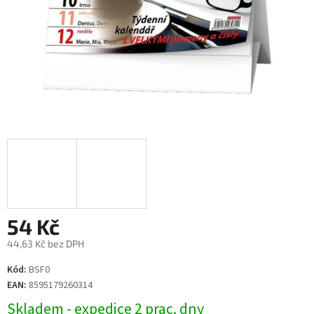
54 Kč
44,63 Kč bez DPH
Měrná
Kód:
BSF0
cena:
EAN:
8595179260314
Skladem - expedice 2 prac. dny