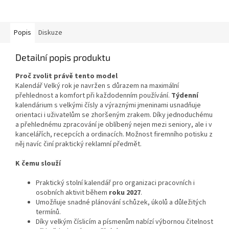
zaměřené na bezpečnost,
zdraví a každodenní život. Hravé
ilustrace...
Popis
Diskuze
Detailní popis produktu
Proč zvolit právě tento model
Kalendář Velký rok je navržen s důrazem na maximální
přehlednost a komfort při každodenním používání.
Týdenní
kalendárium s velkými čísly a výraznými jmeninami usnadňuje
orientaci i uživatelům se zhoršeným zrakem. Díky jednoduchému
a přehlednému zpracování je oblíbený nejen mezi seniory, ale i v
kancelářích, recepcích a ordinacích. Možnost firemního potisku z
něj navíc činí praktický reklamní předmět.
K čemu slouží
Praktický stolní kalendář pro organizaci pracovních i
osobních aktivit během
roku 2027
.
Umožňuje snadné plánování schůzek, úkolů a důležitých
termínů.
Díky velkým číslicím a písmenům nabízí výbornou čitelnost