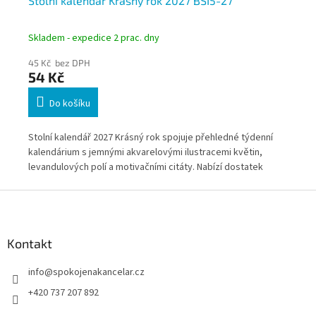
Stolní kalendář Krásný rok 2027 BSI5-27
St
Skladem - expedice 2 prac. dny
Skl
45 Kč bez DPH
45
54 Kč
5
Do košíku
Stolní kalendář 2027 Krásný rok spojuje přehledné týdenní
Sto
ní
kalendárium s jemnými akvarelovými ilustracemi květin,
his
ch
levandulových polí a motivačními citáty. Nabízí dostatek
pře
prostoru pro každodenní poznámky a vytvoří příjemnou
pro
Z
obní
atmosféru doma i v kanceláři. Díky možnosti firemního
pře
á
potisku je vhodný také jako elegantní reklamní nebo firemní
Dík
p
kalendář.
rep
a
Kontakt
t
info
@
spokojenakancelar.cz
í
+420 737 207 892