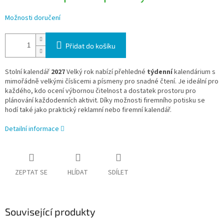
Možnosti doručení
Přidat do košíku
Stolní kalendář
2027
Velký rok nabízí přehledné
týdenní
kalendárium s
mimořádně velkými číslicemi a písmeny pro snadné čtení. Je ideální pro
každého, kdo ocení výbornou čitelnost a dostatek prostoru pro
plánování každodenních aktivit. Díky možnosti firemního potisku se
hodí také jako praktický reklamní nebo firemní kalendář.
Detailní informace
ZEPTAT SE
HLÍDAT
SDÍLET
Související produkty