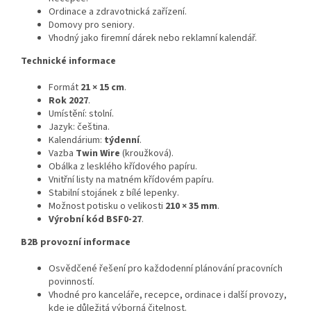
Ordinace a zdravotnická zařízení.
Domovy pro seniory.
Vhodný jako firemní dárek nebo reklamní kalendář.
Technické informace
Formát
21 × 15 cm
.
Rok 2027
.
Umístění: stolní.
Jazyk: čeština.
Kalendárium:
týdenní
.
Vazba
Twin Wire
(kroužková).
Obálka z lesklého křídového papíru.
Vnitřní listy na matném křídovém papíru.
Stabilní stojánek z bílé lepenky.
Možnost potisku o velikosti
210 × 35 mm
.
Výrobní kód BSF0-27
.
B2B provozní informace
Osvědčené řešení pro každodenní plánování pracovních
povinností.
Vhodné pro kanceláře, recepce, ordinace i další provozy,
kde je důležitá výborná čitelnost.