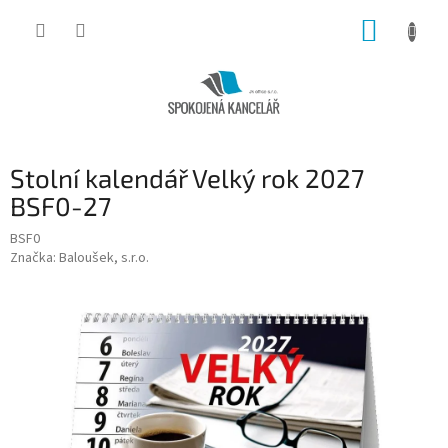
Přejít
NÁKUP
na
obsah
KOŠÍK
Stolní kalendář Velký rok 2027
BSF0-27
BSF0
Značka:
Baloušek, s.r.o.