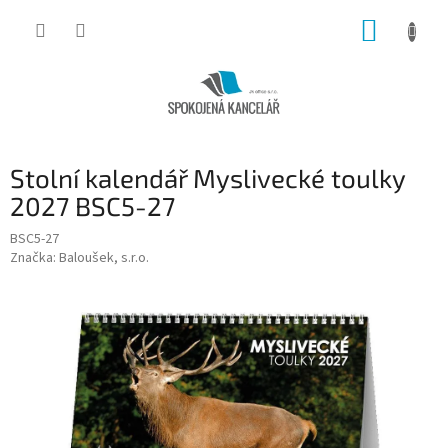
Přejít
NÁKUP
na
obsah
KOŠÍK
Stolní kalendář Myslivecké toulky
2027 BSC5-27
BSC5-27
Značka:
Baloušek, s.r.o.