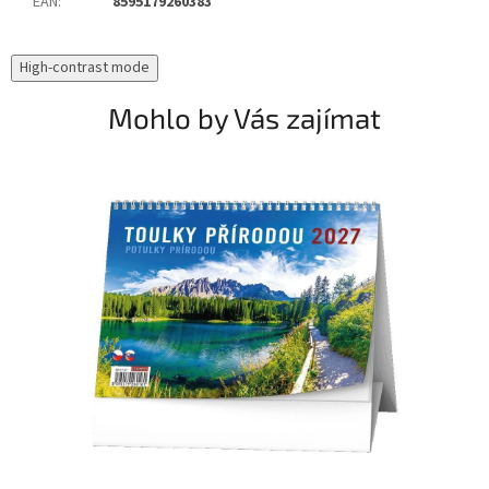
EAN
:
8595179260383
High-contrast mode
Mohlo by Vás zajímat