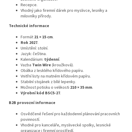
Recepce.
Vhodný jako firemní dárek pro myslivce, lesníky a
milovníky přírody.
Technické informace
Formát
21 × 15 cm
.
Rok 2027
.
Umístění: stolní.
Jazyk: čeština.
Kalendárium:
týdenní
.
Vazba
Twin Wire
(kroužková).
Obálka z lesklého křídového papíru.
Vnitřní listy na matném křídovém papíru.
Stabilní stojánek z bílé lepenky.
Možnost potisku o velikosti
210 × 35 mm
.
Výrobní kód BSC5-27
.
B2B provozní informace
Osvědčené řešení pro každodenní plánování pracovních
povinností.
Vhodné pro kanceláře, myslivecké spolky, lesnické
organizace i firemní prostředí.