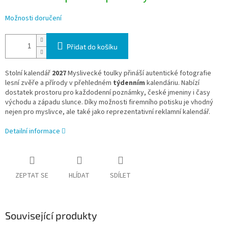
Možnosti doručení
Přidat do košíku
Stolní kalendář
2027
Myslivecké toulky přináší autentické fotografie
lesní zvěře a přírody v přehledném
týdenním
kalendáriu. Nabízí
dostatek prostoru pro každodenní poznámky, české jmeniny i časy
východu a západu slunce. Díky možnosti firemního potisku je vhodný
nejen pro myslivce, ale také jako reprezentativní reklamní kalendář.
Detailní informace
ZEPTAT SE
HLÍDAT
SDÍLET
Související produkty