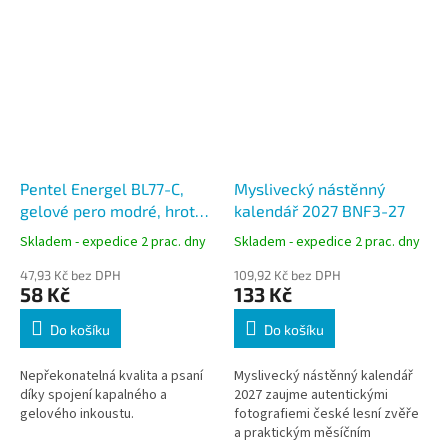
Pentel Energel BL77-C,
Myslivecký nástěnný
gelové pero modré, hrot
kalendář 2027 BNF3-27
0,7 mm
Skladem - expedice 2 prac. dny
Skladem - expedice 2 prac. dny
47,93 Kč bez DPH
109,92 Kč bez DPH
58 Kč
133 Kč
Do košíku
Do košíku
Nepřekonatelná kvalita a psaní
Myslivecký nástěnný kalendář
díky spojení kapalného a
2027 zaujme autentickými
gelového inkoustu.
fotografiemi české lesní zvěře
a praktickým měsíčním