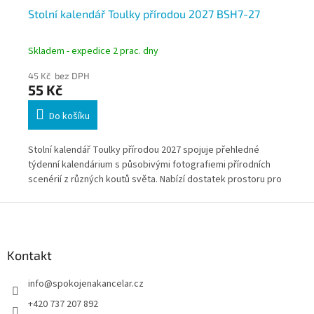
Stolní kalendář Toulky přírodou 2027 BSH7-27
St
Skladem - expedice 2 prac. dny
Skl
45 Kč bez DPH
43
55 Kč
52
Do košíku
Stolní kalendář Toulky přírodou 2027 spojuje přehledné
Sto
 a
týdenní kalendárium s působivými fotografiemi přírodních
fot
nní
scenérií z různých koutů světa. Nabízí dostatek prostoru pro
čtr
poznámky a díky formátu 21 × 15 cm je ideální na pracovní
dom
Z
o
stůl v kanceláři i doma. Každý týden zpříjemní plánování
pra
á
novým pohledem na krásy přírody.
pro
p
rep
a
Kontakt
t
info
@
spokojenakancelar.cz
í
+420 737 207 892