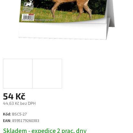
54 Kč
44,63 Kč bez DPH
Měrná
Kód:
BSC5-27
cena:
EAN:
8595179260383
Skladem - expedice 2 prac. dny