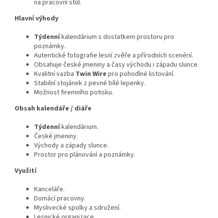
na pracovní stůl.
Hlavní výhody
Týdenní
kalendárium s dostatkem prostoru pro
poznámky.
Autentické fotografie lesní zvěře a přírodních scenérií.
Obsahuje české jmeniny a časy východu i západu slunce.
Kvalitní vazba
Twin Wire
pro pohodlné listování.
Stabilní stojánek z pevné bílé lepenky.
Možnost firemního potisku.
Obsah kalendáře / diáře
Týdenní
kalendárium.
České jmeniny.
Východy a západy slunce.
Prostor pro plánování a poznámky.
Využití
Kanceláře.
Domácí pracovny.
Myslivecké spolky a sdružení.
Lesnické organizace.