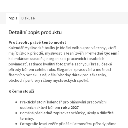
kalendáriem. Součástí jsou také
přehledy dob lovu jednotlivých
druhů...
Popis
Diskuze
Detailní popis produktu
Proč zvolit právě tento model
Kalendář Myslivecké toulky je ideální volbou pro všechny, kteří
mají blízko k přírodě, myslivosti a lesní zvěři. Přehledné
týdenní
kalendárium usnadňuje organizaci pracovních i osobních
povinností, zatímco kvalitní fotografie zachycují krásu české
přírody během celého roku. Elegantní zpracování a možnost
firemního potisku z něj dělají vhodný dárek pro zákazníky,
obchodní partnery i členy mysliveckých spolků.
K čemu slouží
Praktický stolní kalendář pro plánování pracovních i
osobních aktivit během
roku 2027
.
Pomáhá přehledně zapisovat schůzky, úkoly a důležité
termíny.
Fotografie lesní zvěře přinášejí atmosféru přírody přímo