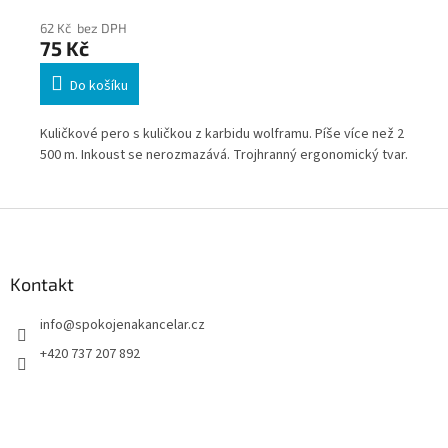
62 Kč bez DPH
47
75 Kč
57
Do košíku
a
Kuličkové pero s kuličkou z karbidu wolframu. Píše více než 2
Erg
500 m. Inkoust se nerozmazává. Trojhranný ergonomický tvar.
Kul
aní
vé
Z
á
p
a
Kontakt
t
info
@
spokojenakancelar.cz
í
+420 737 207 892