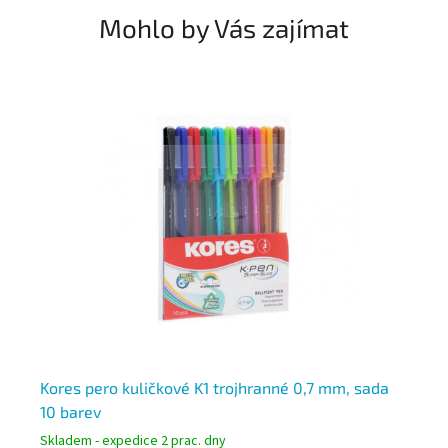
Mohlo by Vás zajímat
 a
Kores pero kuličkové K1 trojhranné 0,7 mm, sada
Ko
10 barev
sa
Skladem - expedice 2 prac. dny
Skl