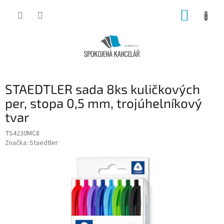
Přejít
NÁKUP
na
obsah
KOŠÍK
STAEDTLER sada 8ks kuličkových
per, stopa 0,5 mm, trojúhelníkový
tvar
TS4230MC8
Značka:
Staedtler