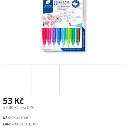
53 Kč
43,80 Kč bez DPH
Měrná
Kód:
TS4230MC8
cena:
EAN:
4007817102947