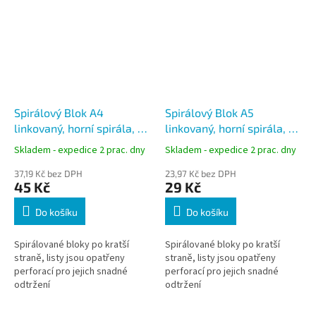
Spirálový Blok A4
Spirálový Blok A5
linkovaný, horní spirála, 50
linkovaný, horní spirála, 50
listů
listů
Skladem - expedice 2 prac. dny
Skladem - expedice 2 prac. dny
37,19 Kč bez DPH
23,97 Kč bez DPH
45 Kč
29 Kč
Do košíku
Do košíku
Spirálované bloky po kratší
Spirálované bloky po kratší
straně, listy jsou opatřeny
straně, listy jsou opatřeny
perforací pro jejich snadné
perforací pro jejich snadné
odtržení
odtržení