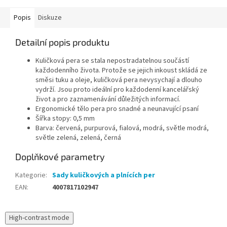
Popis
Diskuze
Detailní popis produktu
Kuličková pera se stala nepostradatelnou součástí
každodenního života. Protože se jejich inkoust skládá ze
směsi tuku a oleje, kuličková pera nevysychají a dlouho
vydrží. Jsou proto ideální pro každodenní kancelářský
život a pro zaznamenávání důležitých informací.
Ergonomické tělo pera pro snadné a neunavující psaní
Šířka stopy: 0,5 mm
Barva: červená, purpurová, fialová, modrá, světle modrá,
světle zelená, zelená, černá
Doplňkové parametry
Kategorie
:
Sady kuličkových a plnících per
EAN
:
4007817102947
High-contrast mode